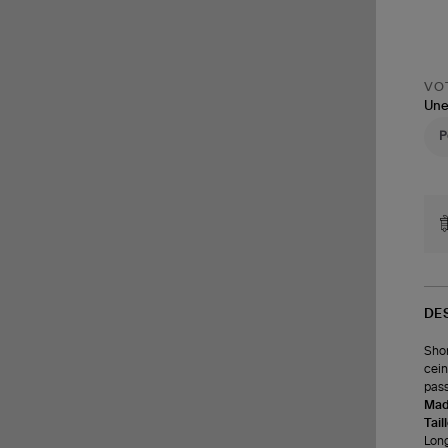
VOT
Une
DE
Shor
cein
pass
Made
Tail
Long