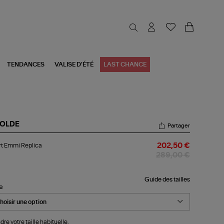
TENDANCES
VALISE D'ÉTÉ
LAST CHANCE
OLDE
Partager
rt
t Emmi Replica
202,50 €
mi
lica
289,00 €
Guide des tailles
le
dre votre taille habituelle.