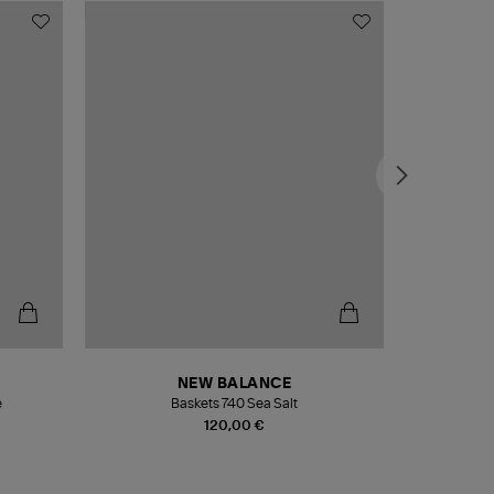
NEW BALANCE
e
Baskets 740 Sea Salt
Veste
120,00 €