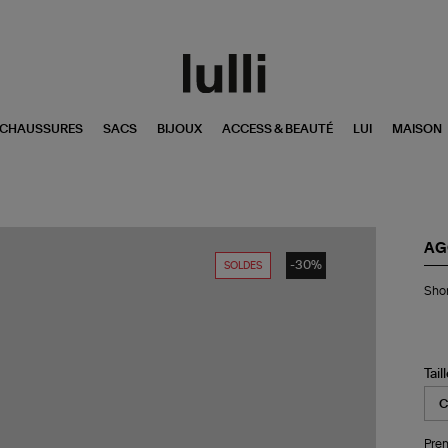
CHAUSSURES
SACS
BIJOUX
ACCESS & BEAUTÉ
LUI
MAISON
AG
-30%
SOLDES
Sho
Shor
Em
Rep
Tail
Pren