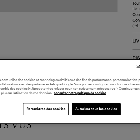
Tour 
Haut
Com
Cons
(ref
LI
DI
Co
oile.com utilise des cookies et technologies similaires à des fins de performance, personnalisation, p
collaboration avec des partenaires tels que Google. Vous pouvez configurer vos choix via « Param
semble des cookies (« J’accepte ») ou refuser ceux non strictement nécessaires (« Continuer san
 plus sur l’utilisation de vos données,
consulter notre politique de cookies
Paramètres des cookies
Autoriser tous les cookies
TS VUS