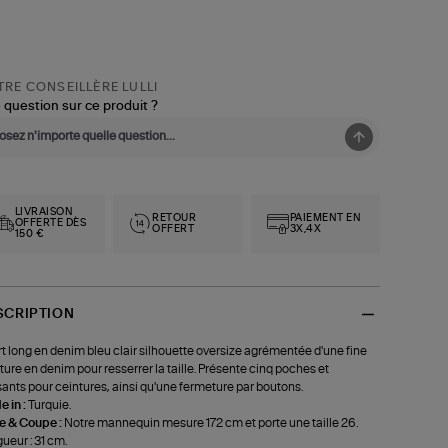
RE CONSEILLÈRE LULLI
 question sur ce produit ?
LIVRAISON
RETOUR
PAIEMENT EN
OFFERTE DÈS
OFFERT
3X,4X
150 €
SCRIPTION
t long en denim bleu clair silhouette oversize agrémentée d'une fine
ture en denim pour resserrer la taille. Présente cinq poches et
ants pour ceintures, ainsi qu'une fermeture par boutons.
 in :
Turquie.
le & Coupe :
Notre mannequin mesure 172 cm et porte une taille 26.
ueur : 31 cm.