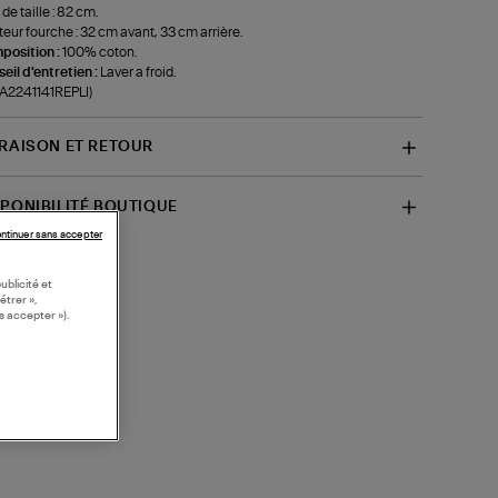
de taille : 82 cm.
eur fourche : 32 cm avant, 33 cm arrière.
position :
100% coton.
eil d'entretien :
Laver a froid.
-A2241141REPLI)
VRAISON ET RETOUR
SPONIBILITÉ BOUTIQUE
ntinuer sans accepter
ublicité et
étrer »,
s accepter »).