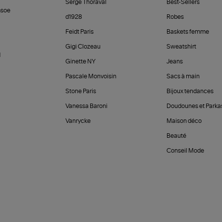
Serge Thoraval
Best-Sellers
soe
d1928
Robes
Feidt Paris
Baskets femme
Gigi Clozeau
Sweatshirt
d
Ginette NY
Jeans
Pascale Monvoisin
Sacs à main
Stone Paris
Bijoux tendances
Vanessa Baroni
Doudounes et Parka
Vanrycke
Maison déco
Beauté
Conseil Mode