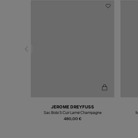
N
JEROME DREYFUSS
te
Sac Bobi S Cuir Lamé Champagne
M
480,00 €