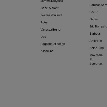
Jérôme Dreyfuss
Samsoe Sam
Isabel Marant
Soeur
Jeanne Vouland
Ganni
Autry
Éric Bompar
Vanessa Bruno
Barbour
Ugg
Ami Paris
Baobab Collection
Anine Bing
Assouline
Max Mara
&
Sportmax