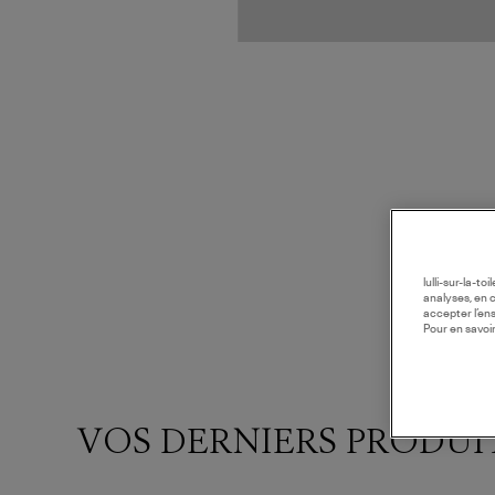
lulli-sur-la-t
analyses, en 
accepter l’en
Pour en savoir
VOS DERNIERS PRODUI