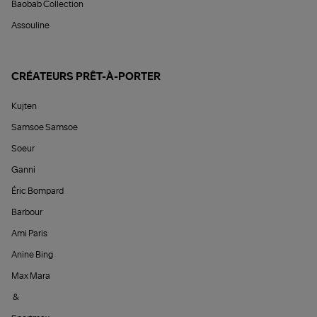
Baobab Collection
Assouline
CRÉATEURS PRÊT-À-PORTER
Kujten
Samsoe Samsoe
Soeur
Ganni
Éric Bompard
Barbour
Ami Paris
Anine Bing
Max Mara
&