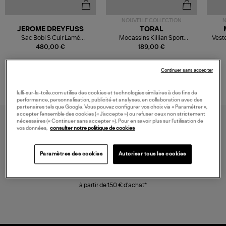
NOUVELLE COLLECTION
N
JEROME DREYFUSS
TORAL
Sac Bobi S Cuir Lamé
Mocassins Killian Sport
Veste
Champagne
Mousse
480,00 €
189,00 €
Continuer sans accepter
lulli-sur-la-toile.com utilise des cookies et technologies similaires à des fins de
performance, personnalisation, publicité et analyses, en collaboration avec des
partenaires tels que Google. Vous pouvez configurer vos choix via « Paramétrer »,
accepter l’ensemble des cookies (« J’accepte ») ou refuser ceux non strictement
nécessaires (« Continuer sans accepter »). Pour en savoir plus sur l’utilisation de
vos données,
consulter notre politique de cookies
Paramètres des cookies
Autoriser tous les cookies
LIVRAISON GRATUITE
à partir de 150 € d'achat*