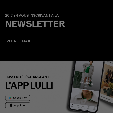
20 € EN VOUS INSCRIVANT À LA
NEWSLETTER
-10% EN TÉLÉCHARGEANT
L'APP LULLI