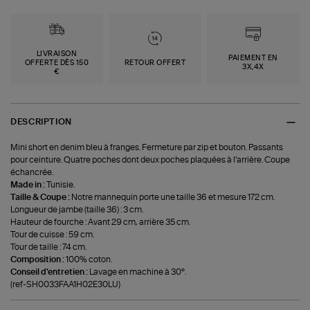
LIVRAISON
PAIEMENT EN
OFFERTE DÈS 150
RETOUR OFFERT
3X,4X
€
DESCRIPTION
Mini short en denim bleu à franges. Fermeture par zip et bouton. Passants
pour ceinture. Quatre poches dont deux poches plaquées à l'arrière. Coupe
échancrée.
Made in :
Tunisie.
Taille & Coupe :
Notre mannequin porte une taille 36 et mesure 172 cm.
Longueur de jambe (taille 36) : 3 cm.
Hauteur de fourche : Avant 29 cm, arrière 35 cm.
Tour de cuisse : 59 cm.
Tour de taille : 74 cm.
Composition :
100% coton.
Conseil d'entretien :
Lavage en machine à 30°.
(ref-SH0033FAA1H02E30LU)