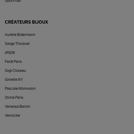
Sportmax
CRÉATEURS BIJOUX
Aurélie Bidermann
Serge Thoraval
d1928
Feidt Paris
Gigi Clozeau
Ginette NY
Pascale Monvoisin
Stone Paris
Vanessa Baroni
Vanrycke