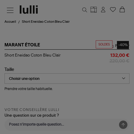
Aller au contenu principal
Accueil
Short Eneidao Coton Bleu Clair
SOLDES
-40%
MARANT ÉTOILE
Partager
Short
Short Eneidao Coton Bleu Clair
132,00 €
Eneidao
220,00 €
Coton
Bleu
Taille
Clair
Prendre votre taille habituelle.
VOTRE CONSEILLÈRE LULLI
Une question sur ce produit ?