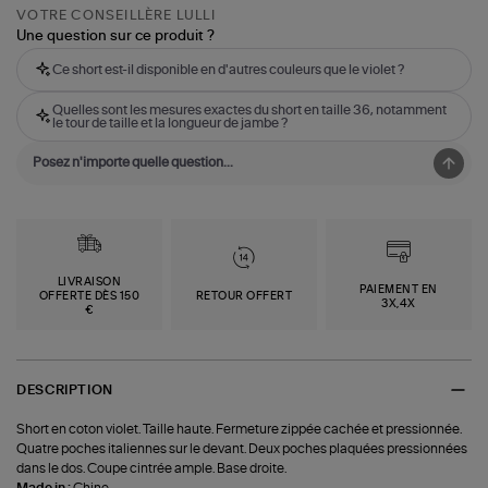
VOTRE CONSEILLÈRE LULLI
Une question sur ce produit ?
Ce short est-il disponible en d'autres couleurs que le violet ?
Quelles sont les mesures exactes du short en taille 36, notamment
le tour de taille et la longueur de jambe ?
LIVRAISON
PAIEMENT EN
OFFERTE DÈS 150
RETOUR OFFERT
3X,4X
€
DESCRIPTION
Short en coton violet. Taille haute. Fermeture zippée cachée et pressionnée.
Quatre poches italiennes sur le devant. Deux poches plaquées pressionnées
dans le dos. Coupe cintrée ample. Base droite.