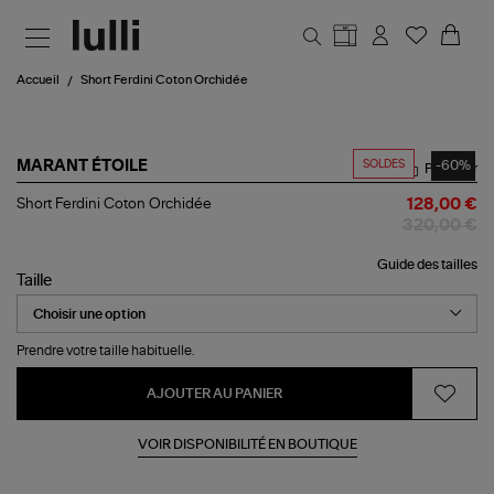
Aller au contenu principal
Accueil
Short Ferdini Coton Orchidée
SOLDES
-60%
MARANT ÉTOILE
Partager
Short
Short Ferdini Coton Orchidée
128,00 €
Ferdini
320,00 €
Coton
Orchidée
Guide des tailles
Taille
Prendre votre taille habituelle.
AJOUTER AU PANIER
VOIR DISPONIBILITÉ EN BOUTIQUE