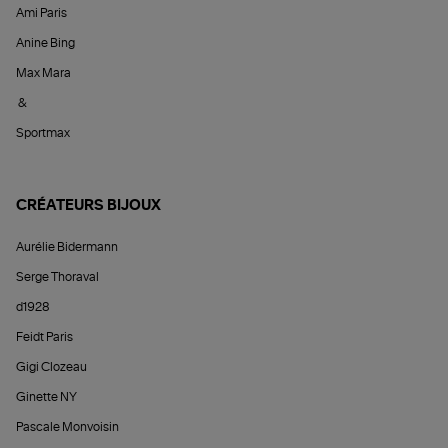
Ami Paris
Anine Bing
Max Mara
&
Sportmax
CRÉATEURS BIJOUX
Aurélie Bidermann
Serge Thoraval
d1928
Feidt Paris
Gigi Clozeau
Ginette NY
Pascale Monvoisin