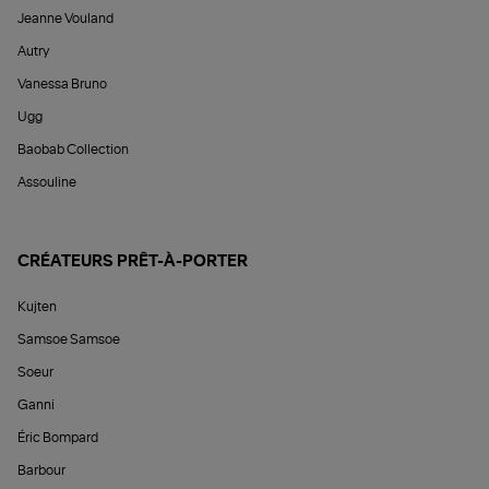
Jeanne Vouland
Autry
Vanessa Bruno
Ugg
Baobab Collection
Assouline
CRÉATEURS PRÊT-À-PORTER
Kujten
Samsoe Samsoe
Soeur
Ganni
Éric Bompard
Barbour