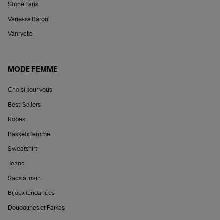
Stone Paris
Vanessa Baroni
Vanrycke
MODE FEMME
Choisi pour vous
Best-Sellers
Robes
Baskets femme
Sweatshirt
Jeans
Sacs à main
Bijoux tendances
Doudounes et Parkas