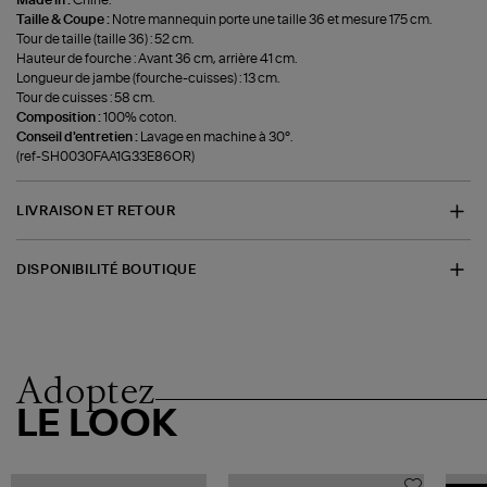
Made in :
Chine.
Taille & Coupe :
Notre mannequin porte une taille 36 et mesure 175 cm.
Tour de taille (taille 36) : 52 cm.
Hauteur de fourche : Avant 36 cm, arrière 41 cm.
Longueur de jambe (fourche-cuisses) : 13 cm.
Tour de cuisses : 58 cm.
Composition :
100% coton.
Conseil d'entretien :
Lavage en machine à 30°.
(ref-SH0030FAA1G33E86OR)
LIVRAISON ET RETOUR
DISPONIBILITÉ BOUTIQUE
Adoptez
LE LOOK