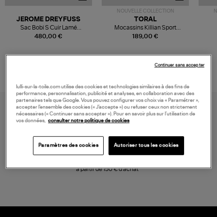
NOUVELLE COLLECTION
N
JEROME DREYFUSS
TORAL
Sac Bobi S Cuir Lamé
Mocassins Killian Sport
Champagne
Mousse
480,00 €
189,00 €
Continuer sans accepter
lulli-sur-la-toile.com utilise des cookies et technologies similaires à des fins de
performance, personnalisation, publicité et analyses, en collaboration avec des
partenaires tels que Google. Vous pouvez configurer vos choix via « Paramétrer »,
accepter l’ensemble des cookies (« J’accepte ») ou refuser ceux non strictement
nécessaires (« Continuer sans accepter »). Pour en savoir plus sur l’utilisation de
vos données,
consulter notre politique de cookies
Paramètres des cookies
Autoriser tous les cookies
LIVRAISON GRATUITE
à partir de 150 € d'achat*