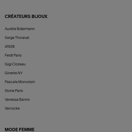
CRÉATEURS BIJOUX
Aurélie Bidermann
Serge Thoraval
d1928
Feidt Paris
Gigi Clozeau
Ginette NY
Pascale Monvoisin
Stone Paris
Vanessa Baroni
Vanrycke
MODE FEMME