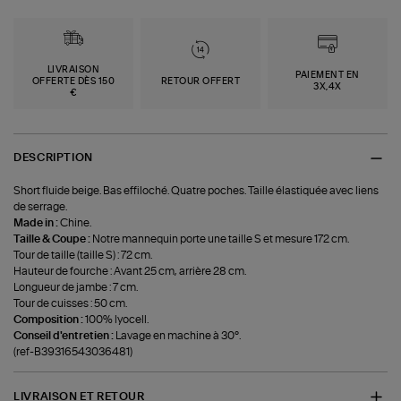
LIVRAISON
PAIEMENT EN
OFFERTE DÈS 150
RETOUR OFFERT
3X,4X
€
DESCRIPTION
Short fluide beige. Bas effiloché. Quatre poches. Taille élastiquée avec liens
de serrage.
Made in :
Chine.
Taille & Coupe :
Notre mannequin porte une taille S et mesure 172 cm.
Tour de taille (taille S) : 72 cm.
Hauteur de fourche : Avant 25 cm, arrière 28 cm.
Longueur de jambe : 7 cm.
Tour de cuisses : 50 cm.
Composition :
100% lyocell.
Conseil d'entretien :
Lavage en machine à 30°.
(ref-B39316543036481)
LIVRAISON ET RETOUR