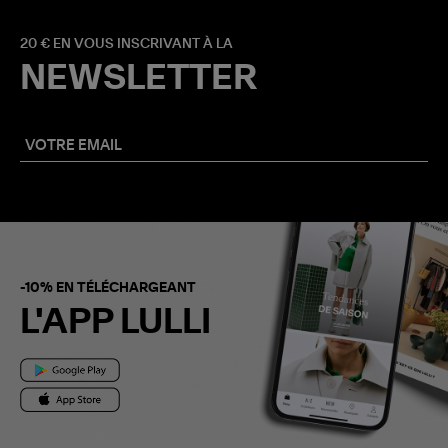
20 € EN VOUS INSCRIVANT À LA
NEWSLETTER
-10% EN TÉLÉCHARGEANT
L'APP LULLI