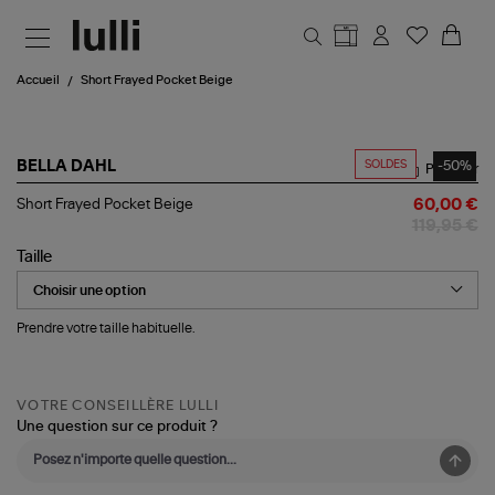
Aller au contenu principal
Accueil
Short Frayed Pocket Beige
SOLDES
-50%
BELLA DAHL
Partager
Short
Short Frayed Pocket Beige
60,00 €
Frayed
119,95 €
Pocket
Beige
Taille
Prendre votre taille habituelle.
VOTRE CONSEILLÈRE LULLI
Une question sur ce produit ?