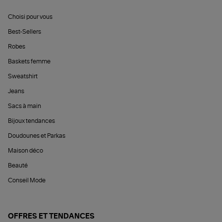
Choisi pour vous
Best-Sellers
Robes
Baskets femme
Sweatshirt
Jeans
Sacs à main
Bijoux tendances
Doudounes et Parkas
Maison déco
Beauté
Conseil Mode
OFFRES ET TENDANCES