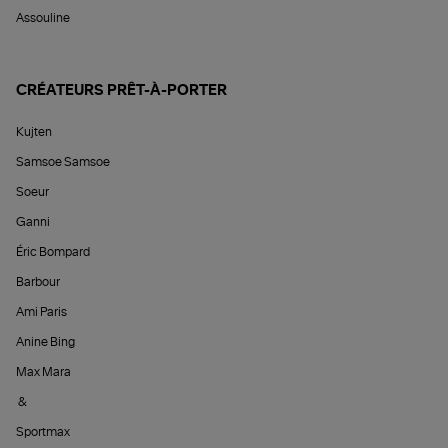
Assouline
CRÉATEURS PRÊT-À-PORTER
Kujten
Samsoe Samsoe
Soeur
Ganni
Éric Bompard
Barbour
Ami Paris
Anine Bing
Max Mara
&
Sportmax