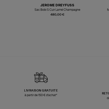
N
JEROME DREYFUSS
te
Sac Bobi S Cuir Lamé Champagne
M
480,00 €
LIVRAISON GRATUITE
RET
à partir de 150 € d'achat*
d