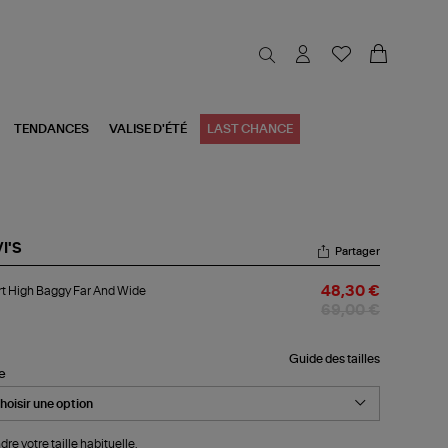
TENDANCES
VALISE D'ÉTÉ
LAST CHANCE
I'S
Partager
rt
t High Baggy Far And Wide
48,30 €
gh
ggy
69,00 €
d
de
Guide des tailles
le
dre votre taille habituelle.