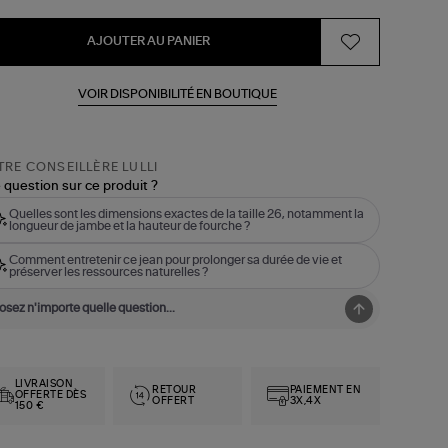
AJOUTER AU PANIER
VOIR DISPONIBILITÉ EN BOUTIQUE
RE CONSEILLÈRE LULLI
 question sur ce produit ?
Quelles sont les dimensions exactes de la taille 26, notamment la
longueur de jambe et la hauteur de fourche ?
Comment entretenir ce jean pour prolonger sa durée de vie et
préserver les ressources naturelles ?
LIVRAISON
RETOUR
PAIEMENT EN
OFFERTE DÈS
OFFERT
3X,4X
150 €