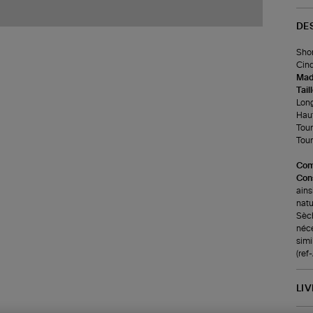
DE
Shor
Cinq
Made
Tail
Long
Haut
Tour
Tour 
Com
Cons
ains
natu
Sèch
néce
simi
(re
LI