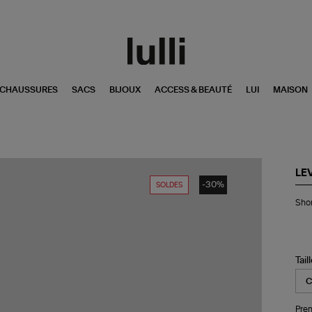
CHAUSSURES
SACS
BIJOUX
ACCESS & BEAUTÉ
LUI
MAISON
LEV
-30%
SOLDES
Sho
Shor
Hi
Ba
Far
An
Wi
Tail
Pren