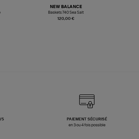
NEW BALANCE
e
Baskets 740 Sea Salt
Veste
120,00 €
3/5
PAIEMENT SÉCURISÉ
en 3 ou 4 fois possible