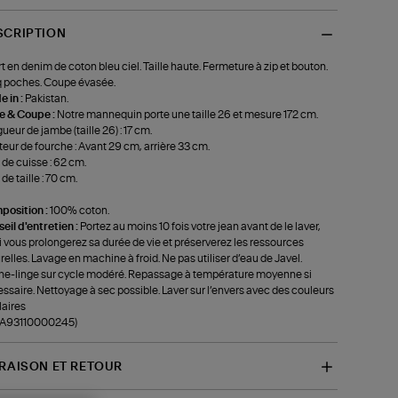
SCRIPTION
t en denim de coton bleu ciel. Taille haute. Fermeture à zip et bouton.
 poches. Coupe évasée.
 in :
Pakistan.
le & Coupe :
Notre mannequin porte une taille 26 et mesure 172 cm.
ueur de jambe (taille 26) : 17 cm.
eur de fourche : Avant 29 cm, arrière 33 cm.
 de cuisse : 62 cm.
de taille : 70 cm.
position :
100% coton.
eil d'entretien :
Portez au moins 10 fois votre jean avant de le laver,
i vous prolongerez sa durée de vie et préserverez les ressources
relles. Lavage en machine à froid. Ne pas utiliser d’eau de Javel.
e-linge sur cycle modéré. Repassage à température moyenne si
ssaire. Nettoyage à sec possible. Laver sur l’envers avec des couleurs
laires
f-A93110000245)
VRAISON ET RETOUR