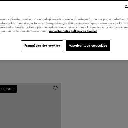
DI
Co
oile.com utilise des cookies et technologies similaires à des fins de performance, personnalisation, p
collaboration avec des partenaires tels que Google. Vous pouvez configurer vos choix via « Param
semble des cookies (« J’accepte ») ou refuser ceux non strictement nécessaires (« Continuer san
 plus sur l’utilisation de vos données,
consulter notre politique de cookies
Paramètres des cookies
Autoriser tous les cookies
N EUROPE