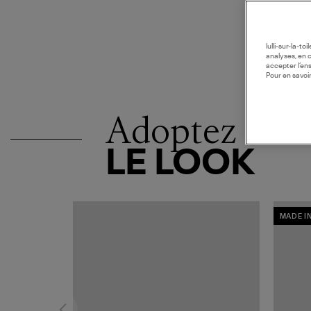
lulli-sur-la-t
analyses, en 
accepter l’en
Pour en savoir
Adoptez
LE LOOK
MADE I