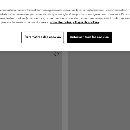
oile.com utilise des cookies et technologies similaires à des fins de performance, personnalisation, p
collaboration avec des partenaires tels que Google. Vous pouvez configurer vos choix via « Param
semble des cookies (« J’accepte ») ou refuser ceux non strictement nécessaires (« Continuer san
 plus sur l’utilisation de vos données,
consulter notre politique de cookies
Paramètres des cookies
Autoriser tous les cookies