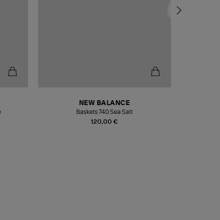
NEW BALANCE
e
Baskets 740 Sea Salt
Veste
120,00 €