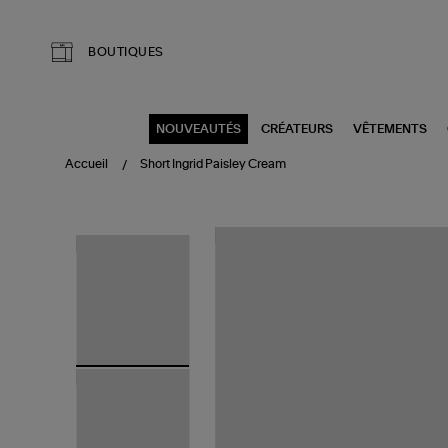
Aller au contenu principal
BOUTIQUES
NOUVEAUTÉS
CRÉATEURS
VÊTEMENTS
Accueil
Short Ingrid Paisley Cream