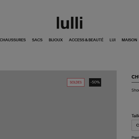
CHAUSSURES
SACS
BIJOUX
ACCESS & BEAUTÉ
LUI
MAISON
CH
-50%
SOLDES
Sho
Shor
Ing
Pai
Cr
Tail
Pren