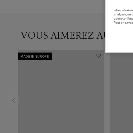
lulli-sur-la-t
analyses, en 
accepter l’en
Pour en savoir
VOUS AIMEREZ AUSSI
MADE IN EUROPE