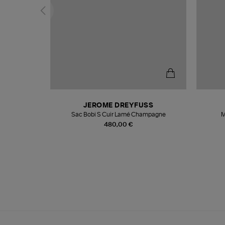
N
JEROME DREYFUSS
te
Sac Bobi S Cuir Lamé Champagne
M
480,00 €