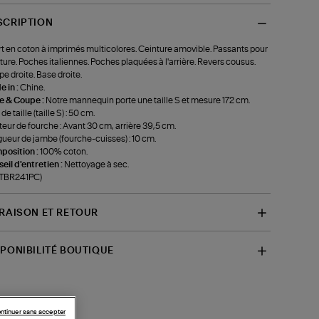
SCRIPTION
t en coton à imprimés multicolores. Ceinture amovible. Passants pour
ture. Poches italiennes. Poches plaquées à l'arrière. Revers cousus.
e droite. Base droite.
 in :
Chine.
le & Coupe :
Notre mannequin porte une taille S et mesure 172 cm.
de taille (taille S) : 50 cm.
eur de fourche : Avant 30 cm, arrière 39,5 cm.
ueur de jambe (fourche-cuisses) : 10 cm.
position :
100% coton.
eil d'entretien :
Nettoyage à sec.
-TBR241PC)
VRAISON ET RETOUR
SPONIBILITÉ BOUTIQUE
ntinuer sans accepter