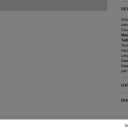
DE
Shor
cein
Coup
Made
Tail
Tour 
Haut
Long
Com
Cons
(ref
LI
DI
Co