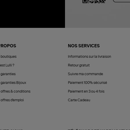
PROPOS
NOS SERVICES
 boutiques
Informations sur la livraison
est Lulli ?
Retour gratuit
 garanties
Suivre ma commande
 garanties Bijoux
Paiement 100% sécurisé
 offres & conditions
Paiement en 3 ou 4 fois
offres d'emploi
Carte Cadeau