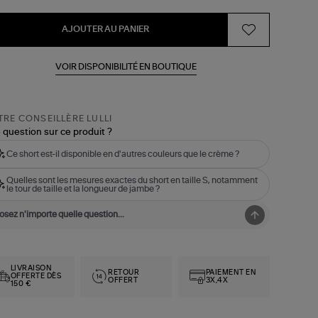
AJOUTER AU PANIER
VOIR DISPONIBILITÉ EN BOUTIQUE
RE CONSEILLÈRE LULLI
 question sur ce produit ?
Ce short est-il disponible en d'autres couleurs que le crème ?
Quelles sont les mesures exactes du short en taille S, notamment
le tour de taille et la longueur de jambe ?
LIVRAISON
RETOUR
PAIEMENT EN
OFFERTE DÈS
OFFERT
3X,4X
150 €