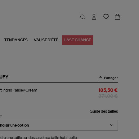
TENDANCES
VALISE D'ÉTÉ
LAST CHANCE
UFY
Partager
rt
t Ingrid Paisley Cream
185,50 €
rid
sley
371,00 €
eam
Guide des tailles
le
dre une taille au-dessus de sa taille habituelle.