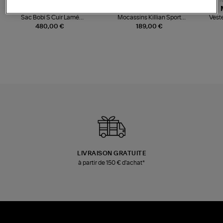
NOUVELLE COLLECTION
N
JEROME DREYFUSS
TORAL
Sac Bobi S Cuir Lamé
Mocassins Killian Sport
Veste
Champagne
Mousse
480,00 €
189,00 €
LIVRAISON GRATUITE
à partir de 150 € d'achat*