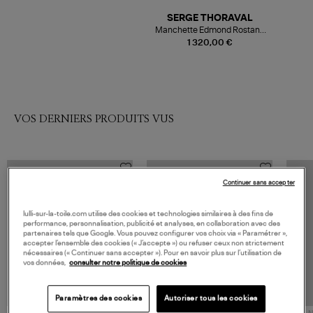
SERGE THORAVAL
Manchette Edmond Rostand
10 rangs Argent
1 320,00 €
VOS DERNIERS PRODUITS VUS
Continuer sans accepter
lulli-sur-la-toile.com utilise des cookies et technologies similaires à des fins de
performance, personnalisation, publicité et analyses, en collaboration avec des
partenaires tels que Google. Vous pouvez configurer vos choix via « Paramétrer »,
accepter l’ensemble des cookies (« J’accepte ») ou refuser ceux non strictement
nécessaires (« Continuer sans accepter »). Pour en savoir plus sur l’utilisation de
vos données,
consulter notre politique de cookies
Paramètres des cookies
Autoriser tous les cookies