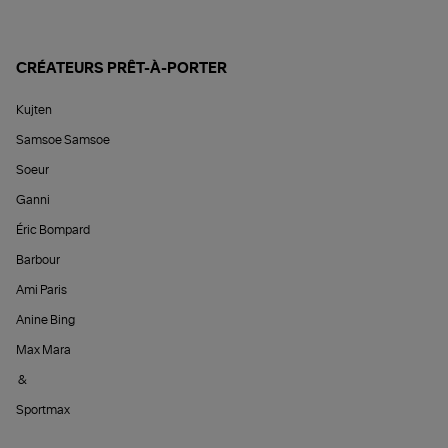
CRÉATEURS PRÊT-À-PORTER
Kujten
Samsoe Samsoe
Soeur
Ganni
Éric Bompard
Barbour
Ami Paris
Anine Bing
Max Mara
&
Sportmax