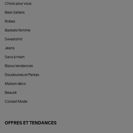
Choisi pour vous
Best-Sellers
Robes
Baskets femme
Sweatshirt
Jeans
Sacs à main
Bijoux tendances
Doudounes et Parkas
Maison déco
Beauté
Conseil Mode
OFFRES ET TENDANCES