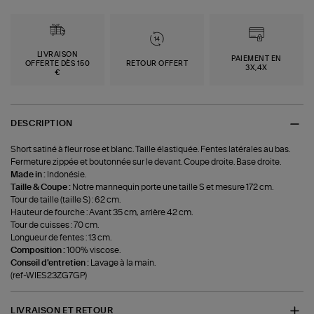
LIVRAISON
PAIEMENT EN
OFFERTE DÈS 150
RETOUR OFFERT
3X,4X
€
DESCRIPTION
Short satiné à fleur rose et blanc. Taille élastiquée. Fentes latérales au bas.
Fermeture zippée et boutonnée sur le devant. Coupe droite. Base droite.
Made in :
Indonésie.
Taille & Coupe :
Notre mannequin porte une taille S et mesure 172 cm.
Tour de taille (taille S) : 62 cm.
Hauteur de fourche : Avant 35 cm, arrière 42 cm.
Tour de cuisses : 70 cm.
Longueur de fentes : 13 cm.
Composition :
100% viscose.
Conseil d'entretien :
Lavage à la main.
(ref-WIES23ZG7GP)
LIVRAISON ET RETOUR