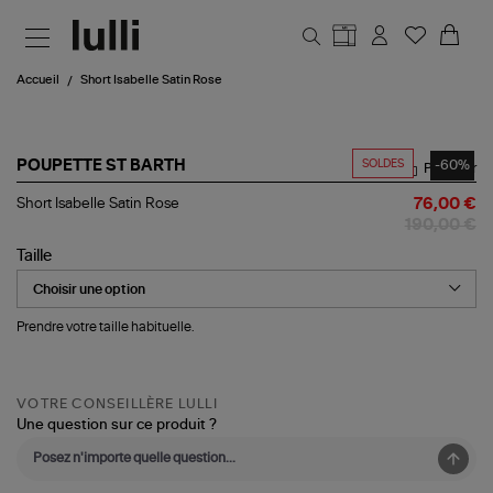
Aller au contenu principal
Accueil
Short Isabelle Satin Rose
SOLDES
-60%
POUPETTE ST BARTH
Partager
Short
Short Isabelle Satin Rose
76,00 €
Isabelle
190,00 €
Satin
Rose
Taille
Prendre votre taille habituelle.
VOTRE CONSEILLÈRE LULLI
Une question sur ce produit ?