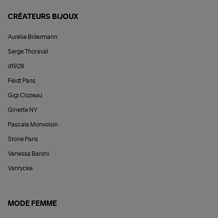
CRÉATEURS BIJOUX
Aurélie Bidermann
Serge Thoraval
d1928
Feidt Paris
Gigi Clozeau
Ginette NY
Pascale Monvoisin
Stone Paris
Vanessa Baroni
Vanrycke
MODE FEMME