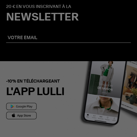
20 € EN VOUS INSCRIVANT À LA
NEWSLETTER
-10% EN TÉLÉCHARGEANT
L'APP LULLI