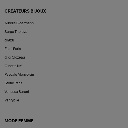
CRÉATEURS BIJOUX
Aurélie Bidermann
Serge Thoraval
d1928
Feidt Paris
Gigi Clozeau
Ginette NY
Pascale Monvoisin
Stone Paris
Vanessa Baroni
Vanrycke
MODE FEMME