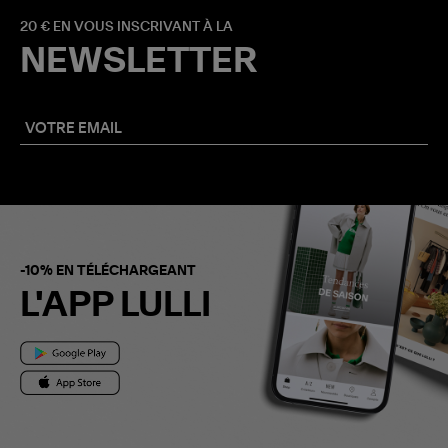
20 € EN VOUS INSCRIVANT À LA
NEWSLETTER
-10% EN TÉLÉCHARGEANT
L'APP LULLI