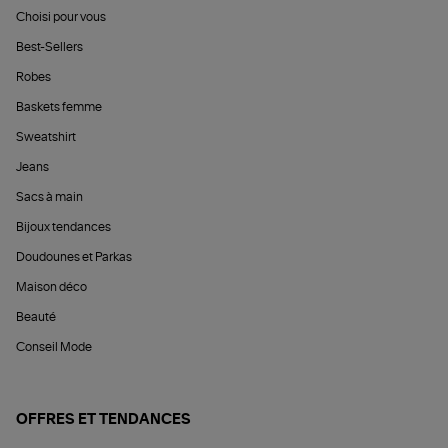
Choisi pour vous
Best-Sellers
Robes
Baskets femme
Sweatshirt
Jeans
Sacs à main
Bijoux tendances
Doudounes et Parkas
Maison déco
Beauté
Conseil Mode
OFFRES ET TENDANCES