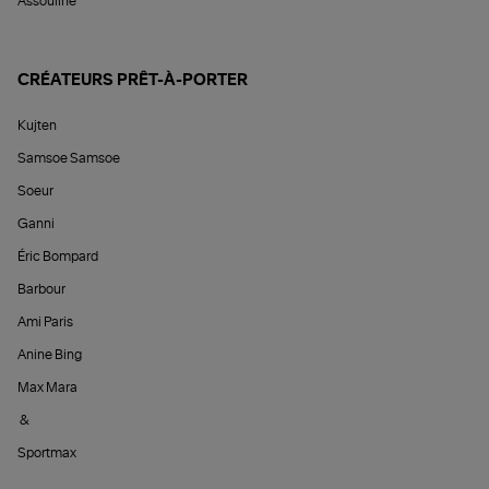
Assouline
CRÉATEURS PRÊT-À-PORTER
Kujten
Samsoe Samsoe
Soeur
Ganni
Éric Bompard
Barbour
Ami Paris
Anine Bing
Max Mara
&
Sportmax