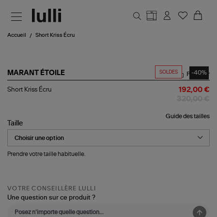
Aller au contenu principal
Accueil
Short Kriss Écru
SOLDES
-40%
MARANT ÉTOILE
Partager
Short
Short Kriss Écru
192,00 €
Kriss
320,00 €
Écru
Guide des tailles
Taille
Prendre votre taille habituelle.
VOTRE CONSEILLÈRE LULLI
Une question sur ce produit ?