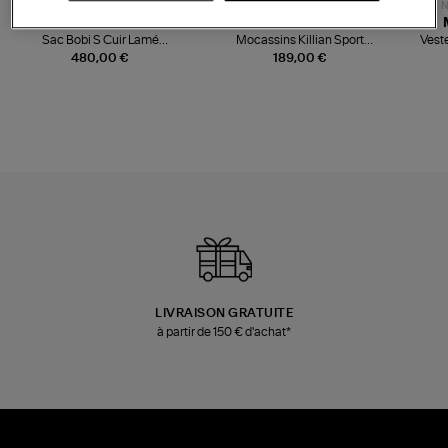
NOUVELLE COLLECTION
N
JEROME DREYFUSS
TORAL
Sac Bobi S Cuir Lamé
Mocassins Killian Sport
Veste
Champagne
Mousse
480,00 €
189,00 €
LIVRAISON GRATUITE
à partir de 150 € d'achat*