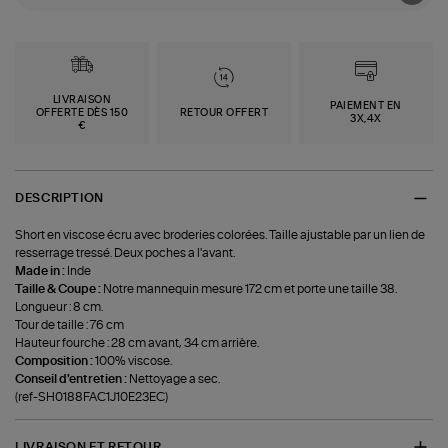
LIVRAISON
PAIEMENT EN
OFFERTE DÈS 150
RETOUR OFFERT
3X,4X
€
DESCRIPTION
Short en viscose écru avec broderies colorées. Taille ajustable par un lien de
resserrage tressé. Deux poches a l'avant.
Made in :
Inde
Taille & Coupe :
Notre mannequin mesure 172 cm et porte une taille 38.
Longueur : 8 cm.
Tour de taille : 76 cm
Hauteur fourche : 28 cm avant, 34 cm arrière.
Composition :
100% viscose.
Conseil d'entretien :
Nettoyage a sec.
(ref-SH0188FAC1J10E23EC)
LIVRAISON ET RETOUR