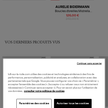
AURELIE BIDERMANN
Boucles d'oreilles Mistrella
Doré
126,00 €
210,00 €
VOS DERNIERS PRODUITS VUS
Continuer sans accepter
lulli-sur-la-toile.com utilise des cookies et technologies similaires à des fins de
performance, personnalisation, publicité et analyses, en collaboration avec des
partenaires tels que Google. Vous pouvez configurer vos choix via « Paramétrer »,
accepter l’ensemble des cookies (« J’accepte ») ou refuser ceux non strictement
nécessaires (« Continuer sans accepter »). Pour en savoir plus sur l’utilisation de
vos données,
consulter notre politique de cookies
Paramètres des cookies
Autoriser tous les cookies