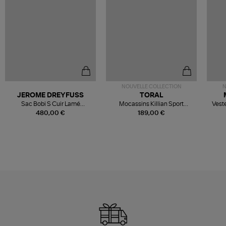
NOUVELLE COLLECTION
N
JEROME DREYFUSS
TORAL
Sac Bobi S Cuir Lamé
Mocassins Killian Sport
Veste
Champagne
Mousse
480,00 €
189,00 €