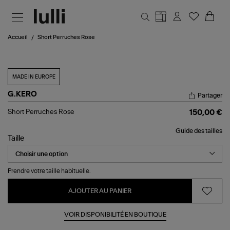
Aller au contenu principal
Accueil
Short Perruches Rose
MADE IN EUROPE
G.KERO
Partager
Short
Short Perruches Rose
150,00 €
Perruches
Rose
Guide des tailles
Taille
Prendre votre taille habituelle.
AJOUTER AU PANIER
VOIR DISPONIBILITÉ EN BOUTIQUE