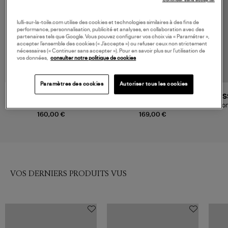
lulli-sur-la-toile.com utilise des cookies et technologies similaires à des fins de
performance, personnalisation, publicité et analyses, en collaboration avec des
partenaires tels que Google. Vous pouvez configurer vos choix via « Paramétrer »,
accepter l’ensemble des cookies (« J’accepte ») ou refuser ceux non strictement
nécessaires (« Continuer sans accepter »). Pour en savoir plus sur l’utilisation de
vos données,
consulter notre politique de cookies
Paramètres des cookies
Autoriser tous les cookies
FARM RIO
BELIZA
ES
Short Tropical Scarf Sand
Short Tom Print Desierto
Shor
160,00 €
169,00 €
VOS DERNIERS PRODUITS VUS