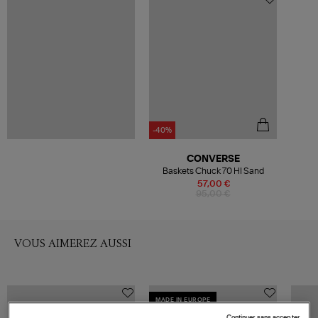
-40%
CONVERSE
Baskets Chuck 70 HI Sand
57,00 €
95,00 €
VOUS AIMEREZ AUSSI
MADE IN EUROPE
Continuer sans accepter