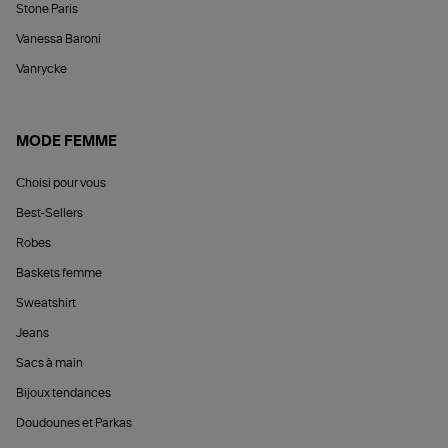
Stone Paris
Vanessa Baroni
Vanrycke
MODE FEMME
Choisi pour vous
Best-Sellers
Robes
Baskets femme
Sweatshirt
Jeans
Sacs à main
Bijoux tendances
Doudounes et Parkas