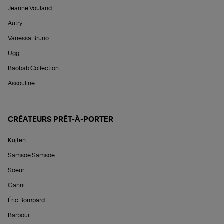
Jeanne Vouland
Autry
Vanessa Bruno
Ugg
Baobab Collection
Assouline
CRÉATEURS PRÊT-À-PORTER
Kujten
Samsoe Samsoe
Soeur
Ganni
Éric Bompard
Barbour