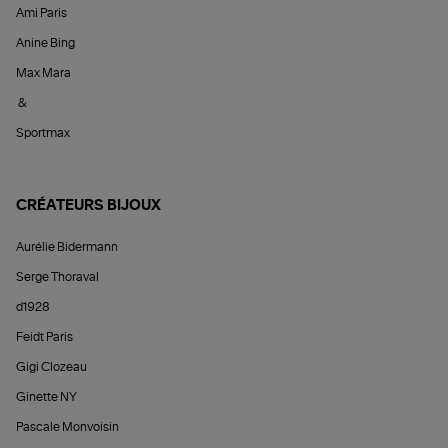
Ami Paris
Anine Bing
Max Mara
&
Sportmax
CRÉATEURS BIJOUX
Aurélie Bidermann
Serge Thoraval
d1928
Feidt Paris
Gigi Clozeau
Ginette NY
Pascale Monvoisin