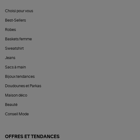
Choisi pour vous
Best-Sellers
Robes
Baskets femme
Sweatshirt
Jeans
Sacs à main
Bijoux tendances
Doudounes et Parkas
Maison déco
Beauté
Conseil Mode
OFFRES ET TENDANCES