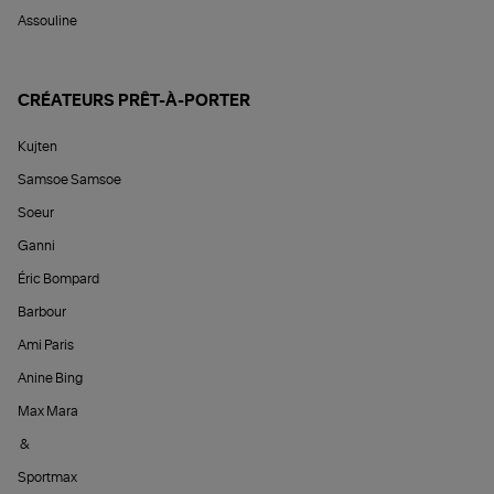
Assouline
CRÉATEURS PRÊT-À-PORTER
Kujten
Samsoe Samsoe
Soeur
Ganni
Éric Bompard
Barbour
Ami Paris
Anine Bing
Max Mara
&
Sportmax