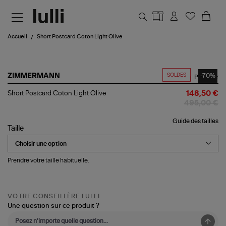
Aller au contenu principal
Accueil
Short Postcard Coton Light Olive
SOLDES
-70%
ZIMMERMANN
Partager
Short
Short Postcard Coton Light Olive
148,50 €
Postcard
495,00 €
Coton
Light
Guide des tailles
Olive
Taille
Prendre votre taille habituelle.
VOTRE CONSEILLÈRE LULLI
Une question sur ce produit ?