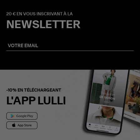
20 € EN VOUS INSCRIVANT À LA
NEWSLETTER
-10% EN TÉLÉCHARGEANT
L'APP LULLI