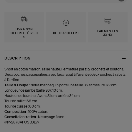
LIVRAISON
PAIEMENT EN
OFFERTE DÈS 150
RETOUR OFFERT
3X,4X
€
DESCRIPTION
Short en coton marron. Taille haute. Fermeture par zip, crochets et boutons.
Deux poches passepoilées avec faux rabat à l'avant et deux poches à rabats
à l'arrière.
Taille & Coupe :
Notre mannequin porte une taille 36 et mesure 172 cm.
Longueur de jambe (taille 36) : 10 cm.
Hauteur de fourche : Avant 31 cm, arrière 34 cm.
Tour de taille : 66 cm.
Tour de cuisse : 60 cm.
Composition :
100% coton.
Conseil d'entretien :
Nettoyage à sec.
(ref-2878APOSLOLV)