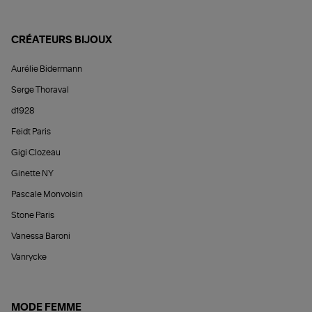
CRÉATEURS BIJOUX
Aurélie Bidermann
Serge Thoraval
d1928
Feidt Paris
Gigi Clozeau
Ginette NY
Pascale Monvoisin
Stone Paris
Vanessa Baroni
Vanrycke
MODE FEMME