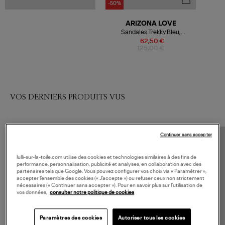
-50%
ARIZONA LOVE
Sandales Trekky Bleu,
Collaboration Arizona Love x
62,50 €
Véronika Loubry
125,00 €
VOS DERNIERS PRODUITS VUS
Continuer sans accepter
lulli-sur-la-toile.com utilise des cookies et technologies similaires à des fins de
performance, personnalisation, publicité et analyses, en collaboration avec des
partenaires tels que Google. Vous pouvez configurer vos choix via « Paramétrer »,
accepter l’ensemble des cookies (« J’accepte ») ou refuser ceux non strictement
nécessaires (« Continuer sans accepter »). Pour en savoir plus sur l’utilisation de
vos données,
consulter notre politique de cookies
Paramètres des cookies
Autoriser tous les cookies