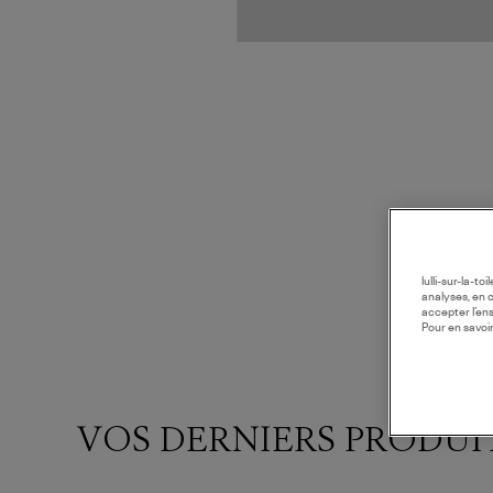
lulli-sur-la-t
analyses, en 
accepter l’en
Pour en savoir
VOS DERNIERS PRODUI