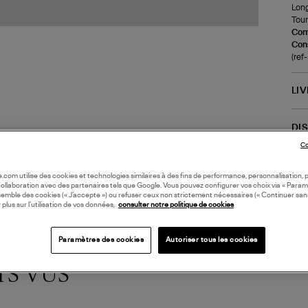
Long
Tour
Com
Cons
(re
LI
DI
Co
oile.com utilise des cookies et technologies similaires à des fins de performance, personnalisation, p
collaboration avec des partenaires tels que Google. Vous pouvez configurer vos choix via « Param
semble des cookies (« J’accepte ») ou refuser ceux non strictement nécessaires (« Continuer san
 plus sur l’utilisation de vos données,
consulter notre politique de cookies
Paramètres des cookies
Autoriser tous les cookies
TS VUS