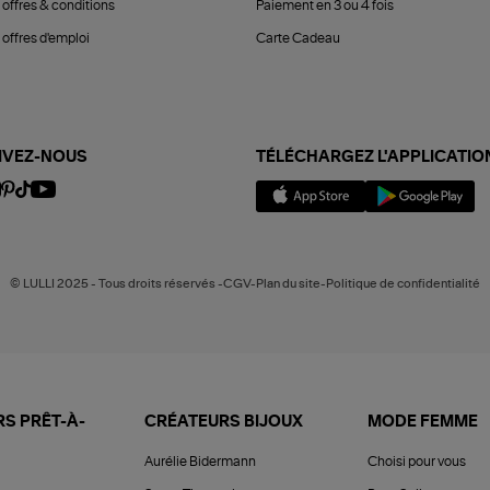
 offres & conditions
Paiement en 3 ou 4 fois
offres d'emploi
Carte Cadeau
IVEZ-NOUS
TÉLÉCHARGEZ L'APPLICATIO
© LULLI 2025 - Tous droits réservés -CGV-Plan du site-Politique de confidentialité
S PRÊT-À-
CRÉATEURS BIJOUX
MODE FEMME
Aurélie Bidermann
Choisi pour vous