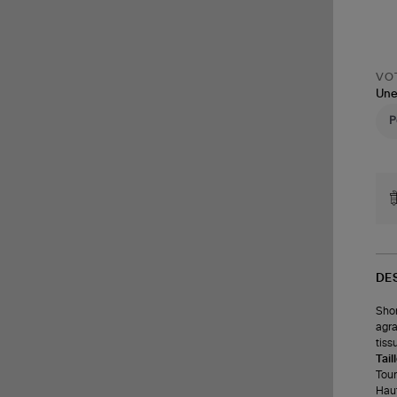
VOT
Une
DE
Shor
agra
tiss
Tail
Tour 
Haut