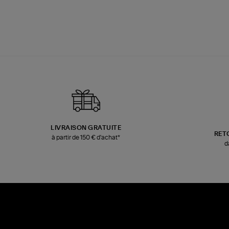
LIVRAISON GRATUITE
RET
à partir de 150 € d'achat*
d