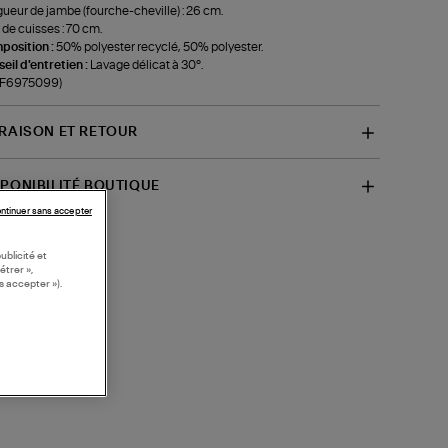
ueur de jambe (fourche-cheville) : 26 cm.
 de cuisses : 70 cm.
position :
50% polyester recyclé, 50% polyester.
eil d'entretien :
Lavage délicat à 30°.
f-F6975099)
VRAISON ET RETOUR
SPONIBILITÉ BOUTIQUE
ntinuer sans accepter
ublicité et
étrer »,
s accepter »).