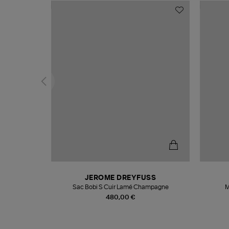
N
JEROME DREYFUSS
te
Sac Bobi S Cuir Lamé Champagne
M
480,00 €