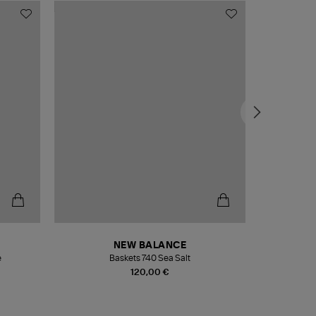
NEW BALANCE
e
Baskets 740 Sea Salt
Veste
120,00 €