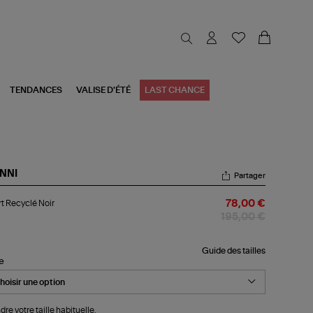
TENDANCES
VALISE D'ÉTÉ
LAST CHANCE
NNI
Partager
rt
t Recyclé Noir
78,00 €
yclé
r
195,00 €
Guide des tailles
le
dre votre taille habituelle.