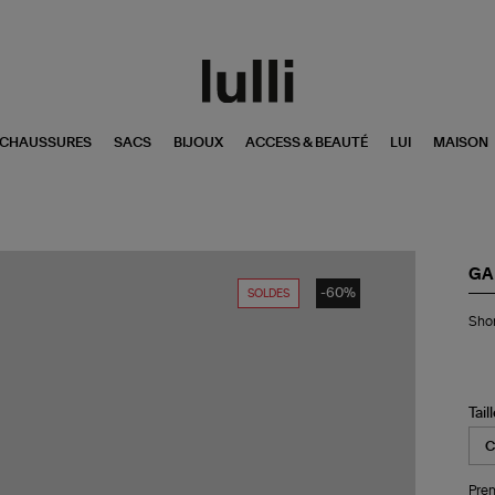
CHAUSSURES
SACS
BIJOUX
ACCESS & BEAUTÉ
LUI
MAISON
GA
-60%
SOLDES
Sho
Shor
Rec
Noi
Tail
Pren