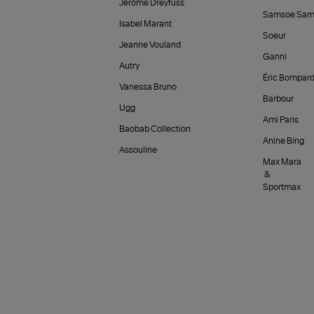
Jérôme Dreyfuss
Samsoe Sam
Isabel Marant
Soeur
Jeanne Vouland
Ganni
Autry
Éric Bompar
Vanessa Bruno
Barbour
Ugg
Ami Paris
Baobab Collection
Anine Bing
Assouline
Max Mara
&
Sportmax