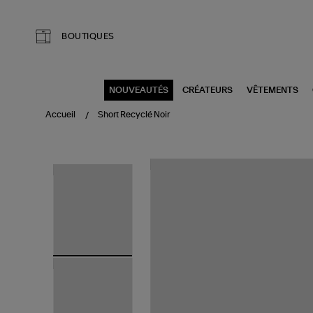
Aller au contenu principal
BOUTIQUES
NOUVEAUTÉS
CRÉATEURS
VÊTEMENTS
Accueil
Short Recyclé Noir