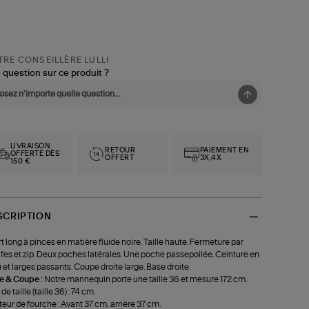
RE CONSEILLÈRE LULLI
 question sur ce produit ?
LIVRAISON
RETOUR
PAIEMENT EN
OFFERTE DÈS
OFFERT
3X,4X
150 €
SCRIPTION
t long à pinces en matière fluide noire. Taille haute. Fermeture par
fes et zip. Deux poches latérales. Une poche passepoilée. Ceinture en
u et larges passants. Coupe droite large. Base droite.
le & Coupe :
Notre mannequin porte une taille 36 et mesure 172 cm.
de taille (taille 36) : 74 cm.
eur de fourche : Avant 37 cm, arrière 37 cm.