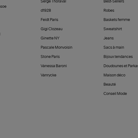
Serge Thoraval
Best-Sellers
soe
d1928
Robes
Feidt Paris
Baskets femme
Gigi Clozeau
Sweatshirt
d
Ginette NY
Jeans
Pascale Monvoisin
Sacs à main
Stone Paris
Bijoux tendances
Vanessa Baroni
Doudounes et Parka
Vanrycke
Maison déco
Beauté
Conseil Mode