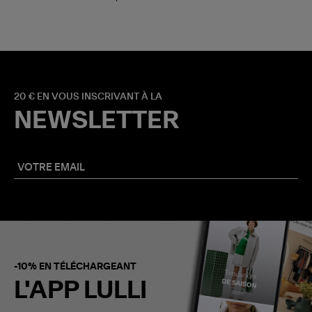
20 € EN VOUS INSCRIVANT À LA
NEWSLETTER
-10% EN TÉLÉCHARGEANT
L'APP LULLI