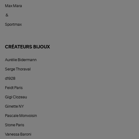
Max Mara
&
Sportmax
CRÉATEURS BIJOUX
Aurélie Bidermann
Serge Thoraval
d1928
Feidt Paris
Gigi Clozeau
Ginette NY
Pascale Monvoisin
Stone Paris
Vanessa Baroni