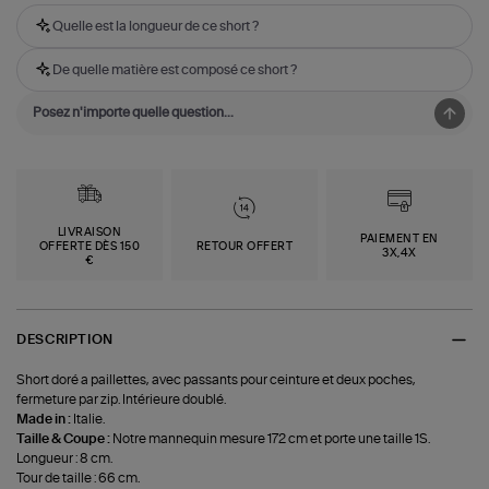
Quelle est la longueur de ce short ?
De quelle matière est composé ce short ?
LIVRAISON
PAIEMENT EN
OFFERTE DÈS 150
RETOUR OFFERT
3X,4X
€
DESCRIPTION
Short doré a paillettes, avec passants pour ceinture et deux poches,
fermeture par zip. Intérieure doublé.
Made in :
Italie.
Taille & Coupe :
Notre mannequin mesure 172 cm et porte une taille 1S.
Longueur : 8 cm.
Tour de taille : 66 cm.