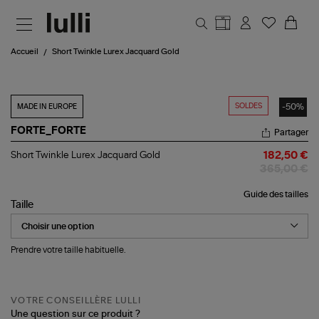
Aller au contenu principal
Accueil
Short Twinkle Lurex Jacquard Gold
SOLDES
-50%
MADE IN EUROPE
FORTE_FORTE
Partager
Short
Short Twinkle Lurex Jacquard Gold
182,50 €
Twinkle
365,00 €
Lurex
Jacquard
Guide des tailles
Gold
Taille
Prendre votre taille habituelle.
VOTRE CONSEILLÈRE LULLI
Une question sur ce produit ?