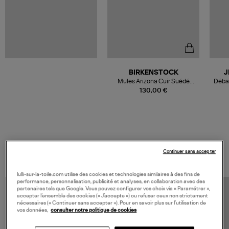
BIRKENSTOCK
J
Mules Arizona Cuir Suédé
Débar
Taupe
130,00 €
VOS DERNIERS PRODUITS VUS
Continuer sans accepter
lulli-sur-la-toile.com utilise des cookies et technologies similaires à des fins de
performance, personnalisation, publicité et analyses, en collaboration avec des
partenaires tels que Google. Vous pouvez configurer vos choix via « Paramétrer »,
accepter l’ensemble des cookies (« J’accepte ») ou refuser ceux non strictement
nécessaires (« Continuer sans accepter »). Pour en savoir plus sur l’utilisation de
vos données,
consulter notre politique de cookies