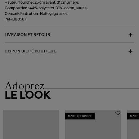
Hauteur fourche : 25 cm avant, 31 cm arrière.
Composition :
44% polyester, 30% coton, autres.
Conseil d'entretien :
Nettoyage a sec.
(ref-1380587)
LIVRAISON ET RETOUR
DISPONIBILITÉ BOUTIQUE
Adoptez
LE LOOK
MADE IN EUROPE
MADE 