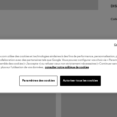
DI
Coll
Co
oile.com utilise des cookies et technologies similaires à des fins de performance, personnalisation, p
collaboration avec des partenaires tels que Google. Vous pouvez configurer vos choix via « Param
semble des cookies (« J’accepte ») ou refuser ceux non strictement nécessaires (« Continuer san
TS VUS
 plus sur l’utilisation de vos données,
consulter notre politique de cookies
Paramètres des cookies
Autoriser tous les cookies