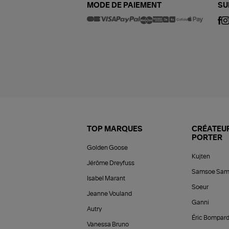
MODE DE PAIEMENT
SU
TOP MARQUES
CRÉATEUR
PORTER
Golden Goose
Kujten
Jérôme Dreyfuss
Samsoe Sam
Isabel Marant
Soeur
Jeanne Vouland
Ganni
Autry
Éric Bompar
Vanessa Bruno