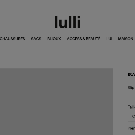
CHAUSSURES
SACS
BIJOUX
ACCESS & BEAUTÉ
LUI
MAISON
IS
Sli
Slip
Ho
Bill
Noi
Tail
Pren