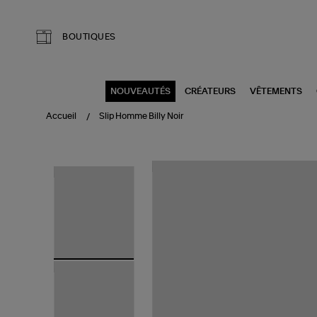
Aller au contenu principal
BOUTIQUES
NOUVEAUTÉS
CRÉATEURS
VÊTEMENTS
Accueil
Slip Homme Billy Noir