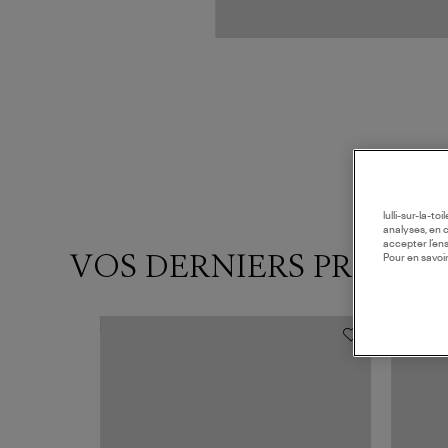
lulli-sur-la-t
analyses, en 
accepter l’en
VOS DERNIERS PRODUI
Pour en savoir