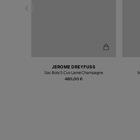
N
JEROME DREYFUSS
te
Sac Bobi S Cuir Lamé Champagne
M
480,00 €