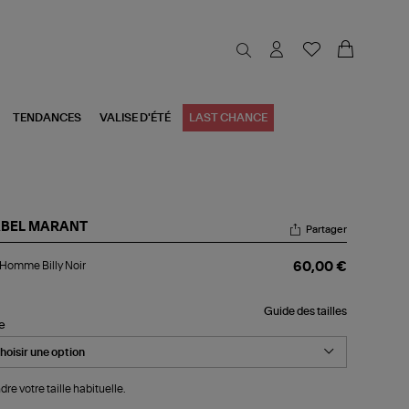
TENDANCES
VALISE D'ÉTÉ
LAST CHANCE
ABEL MARANT
Partager
p
 Homme Billy Noir
60,00 €
mme
y
r
Guide des tailles
le
dre votre taille habituelle.