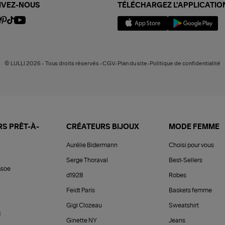
IVEZ-NOUS
TÉLÉCHARGEZ L'APPLICATIO
© LULLI 2025 - Tous droits réservés -CGV-Plan du site-Politique de confidentialité
S PRÊT-À-
CRÉATEURS BIJOUX
MODE FEMME
Aurélie Bidermann
Choisi pour vous
Serge Thoraval
Best-Sellers
soe
d1928
Robes
Feidt Paris
Baskets femme
Gigi Clozeau
Sweatshirt
d
Ginette NY
Jeans