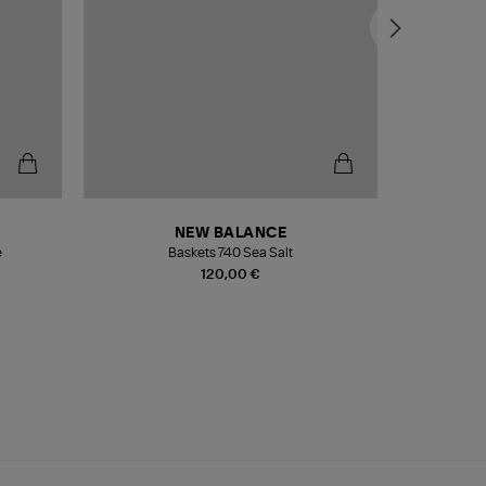
NEW BALANCE
e
Baskets 740 Sea Salt
Veste
120,00 €