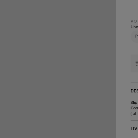
VOT
Une
DE
Slip
Com
(re
LI