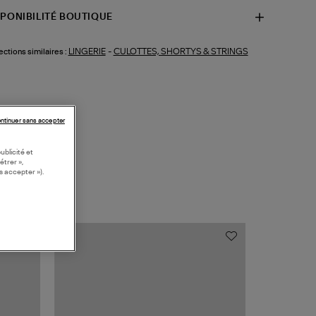
SPONIBILITÉ BOUTIQUE
LINGERIE
-
CULOTTES, SHORTYS & STRINGS
ections similaires :
ntinuer sans accepter
ublicité et
étrer »,
s accepter »).