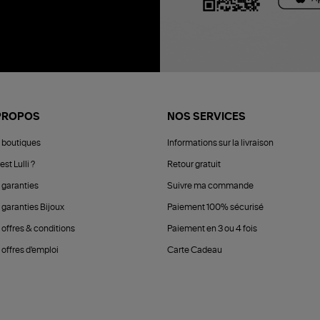
PROPOS
NOS SERVICES
 boutiques
Informations sur la livraison
est Lulli ?
Retour gratuit
 garanties
Suivre ma commande
 garanties Bijoux
Paiement 100% sécurisé
 offres & conditions
Paiement en 3 ou 4 fois
offres d'emploi
Carte Cadeau