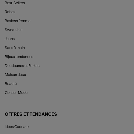
Best-Sellers
Robes
Baskets femme
Sweatshirt
Jeans
Sacs à main
Bijoux tendances
Doudounes et Parkas
Maison déco
Beauté
Conseil Mode
OFFRES ET TENDANCES
Idées Cadeaux