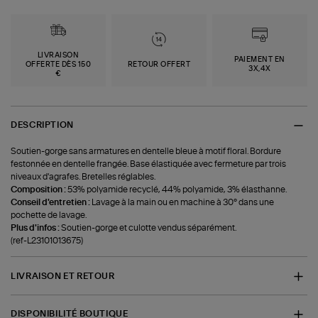
LIVRAISON
PAIEMENT EN
OFFERTE DÈS 150
RETOUR OFFERT
3X,4X
€
DESCRIPTION
Soutien-gorge sans armatures en dentelle bleue à motif floral. Bordure
festonnée en dentelle frangée. Base élastiquée avec fermeture par trois
niveaux d'agrafes. Bretelles réglables.
Composition :
53% polyamide recyclé, 44% polyamide, 3% élasthanne.
Conseil d'entretien :
Lavage à la main ou en machine à 30° dans une
pochette de lavage.
Plus d'infos :
Soutien-gorge et culotte vendus séparément.
(ref-L23101013675)
LIVRAISON ET RETOUR
DISPONIBILITÉ BOUTIQUE