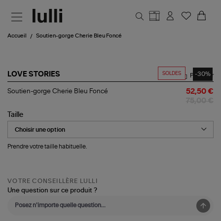
Aller au contenu principal
Accueil
Soutien-gorge Cherie Bleu Foncé
SOLDES
-30%
LOVE STORIES
Partager
Soutien-
Soutien-gorge Cherie Bleu Foncé
52,50 €
gorge
75,00 €
Cherie
Bleu
Taille
Foncé
Prendre votre taille habituelle.
VOTRE CONSEILLÈRE LULLI
Une question sur ce produit ?