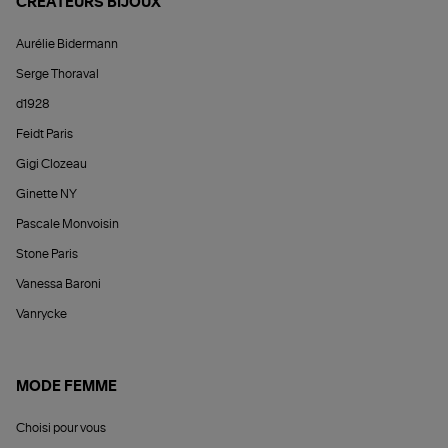
CRÉATEURS BIJOUX
Aurélie Bidermann
Serge Thoraval
d1928
Feidt Paris
Gigi Clozeau
Ginette NY
Pascale Monvoisin
Stone Paris
Vanessa Baroni
Vanrycke
MODE FEMME
Choisi pour vous