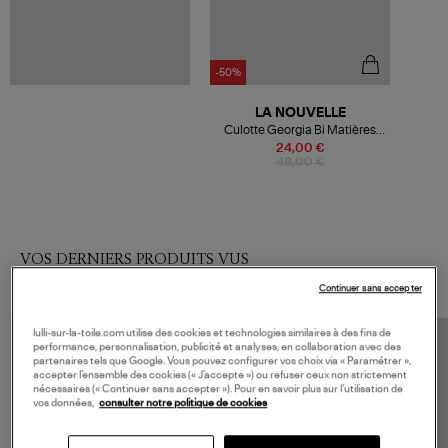
-50%
LA NOUVELLE
Culotte Georgia Bi Matières
Black Zebra
24,00 €
48,00 €
VOS DERNIERS PRODUITS VUS
Continuer sans accepter
lulli-sur-la-toile.com utilise des cookies et technologies similaires à des fins de
performance, personnalisation, publicité et analyses, en collaboration avec des
partenaires tels que Google. Vous pouvez configurer vos choix via « Paramétrer »,
accepter l’ensemble des cookies (« J’accepte ») ou refuser ceux non strictement
nécessaires (« Continuer sans accepter »). Pour en savoir plus sur l’utilisation de
vos données,
consulter notre politique de cookies