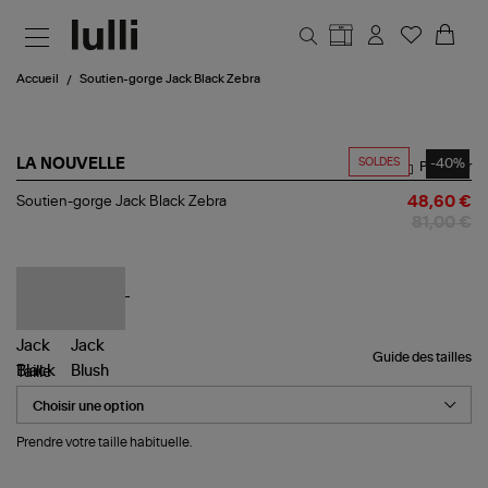
Aller au contenu principal
Accueil
Soutien-gorge Jack Black Zebra
SOLDES
-40%
LA NOUVELLE
Partager
Soutien-
Soutien-gorge Jack Black Zebra
48,60 €
gorge
81,00 €
Jack
Black
Zebra
Guide des tailles
Taille
Prendre votre taille habituelle.