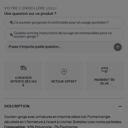
VOTRE CONSEILLÈRE LULLI
Une question sur ce produit ?
Ce soutien-gorge est-il confortable pour un usage quotidien ?
Quelles sont les instructions de lavage recommandées pour ce
soutien-gorge ?
LIVRAISON
PAIEMENT EN
OFFERTE DÈS 150
RETOUR OFFERT
3X,4X
€
DESCRIPTION
Soutien-gorge avec armatures en imprimé zèbre noir. Forme triangle
décolleté en V fermeture à l'avant à crochet. Bretelles lurex noires pailletées.
Composition :
93% Polyamide - 7% Élasthanne.