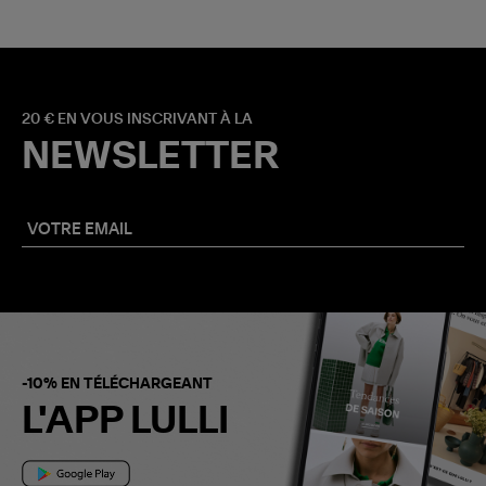
20 € EN VOUS INSCRIVANT À LA
NEWSLETTER
-10% EN TÉLÉCHARGEANT
L'APP LULLI