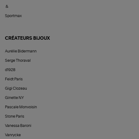
&
Sportmax
CRÉATEURS BIJOUX
Aurélie Bidermann
Serge Thoraval
d1928
Feidt Paris
Gigi Clozeau
Ginette NY
Pascale Monvoisin
Stone Paris
Vanessa Baroni
Vanrycke