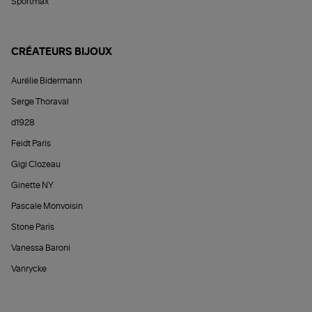
Sportmax
CRÉATEURS BIJOUX
Aurélie Bidermann
Serge Thoraval
d1928
Feidt Paris
Gigi Clozeau
Ginette NY
Pascale Monvoisin
Stone Paris
Vanessa Baroni
Vanrycke