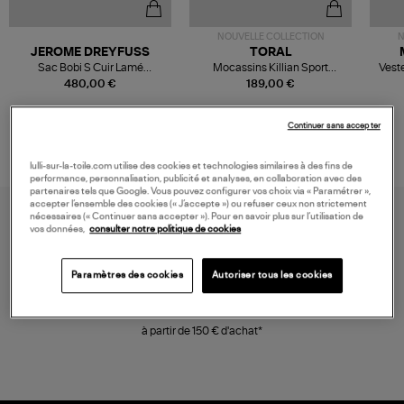
NOUVELLE COLLECTION
N
JEROME DREYFUSS
TORAL
Sac Bobi S Cuir Lamé
Mocassins Killian Sport
Veste
Champagne
Mousse
480,00 €
189,00 €
Continuer sans accepter
lulli-sur-la-toile.com utilise des cookies et technologies similaires à des fins de
performance, personnalisation, publicité et analyses, en collaboration avec des
partenaires tels que Google. Vous pouvez configurer vos choix via « Paramétrer »,
accepter l’ensemble des cookies (« J’accepte ») ou refuser ceux non strictement
nécessaires (« Continuer sans accepter »). Pour en savoir plus sur l’utilisation de
vos données,
consulter notre politique de cookies
Paramètres des cookies
Autoriser tous les cookies
LIVRAISON GRATUITE
à partir de 150 € d'achat*