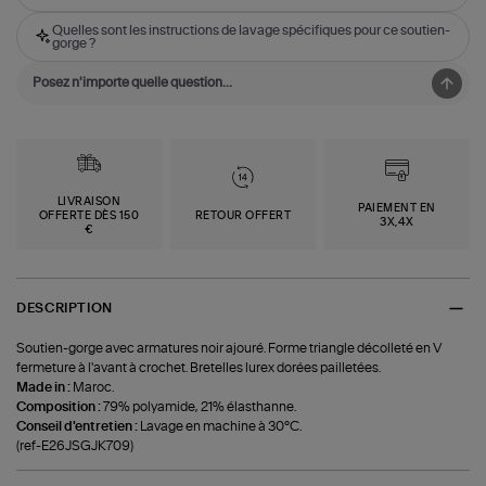
Quelles sont les instructions de lavage spécifiques pour ce soutien-
gorge ?
LIVRAISON
PAIEMENT EN
OFFERTE DÈS 150
RETOUR OFFERT
3X,4X
€
DESCRIPTION
Soutien-gorge avec armatures noir ajouré. Forme triangle décolleté en V
fermeture à l'avant à crochet. Bretelles lurex dorées pailletées.
Made in :
Maroc.
Composition :
79% polyamide, 21% élasthanne.
Conseil d'entretien :
Lavage en machine à 30°C.
(ref-E26JSGJK709)