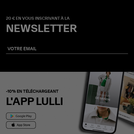
20 € EN VOUS INSCRIVANT À LA
NEWSLETTER
-10% EN TÉLÉCHARGEANT
L'APP LULLI