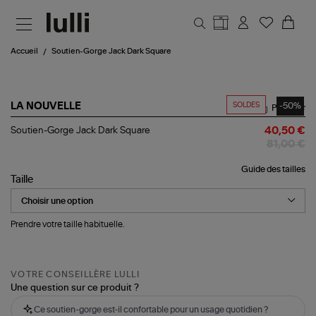
Aller au contenu principal
Accueil
Soutien-Gorge Jack Dark Square
SOLDES
-50%
LA NOUVELLE
Partager
Soutien-
Soutien-Gorge Jack Dark Square
40,50 €
Gorge
81,00 €
Jack
Dark
Guide des tailles
Square
Taille
Prendre votre taille habituelle.
VOTRE CONSEILLÈRE LULLI
Une question sur ce produit ?
Ce soutien-gorge est-il confortable pour un usage quotidien ?