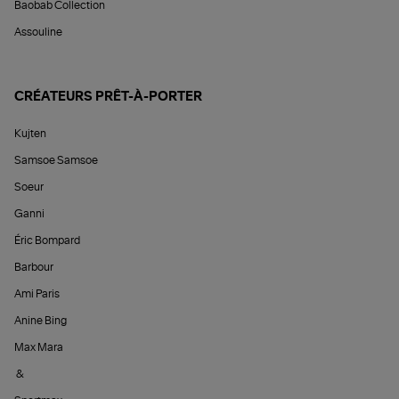
Baobab Collection
Assouline
CRÉATEURS PRÊT-À-PORTER
Kujten
Samsoe Samsoe
Soeur
Ganni
Éric Bompard
Barbour
Ami Paris
Anine Bing
Max Mara
&