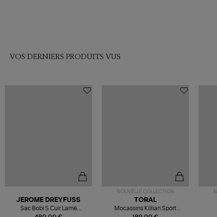
VOS DERNIERS PRODUITS VUS
NOUVELLE COLLECTION
N
JEROME DREYFUSS
TORAL
Sac Bobi S Cuir Lamé
Mocassins Killian Sport
Champagne
Mousse
480,00 €
189,00 €