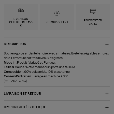
LIVRAISON
PAIEMENT EN
OFFERTE DÈS 150
RETOUR OFFERT
3X,4X
€
DESCRIPTION
Soutien-gorge en dentelle noire avec armatures. Bretelles réglables en lurex
doré. Fermeture par trois niveaux d'agrafes.
Made in :
Produit fabriqué au Portugal.
Taille & Coupe :
Notre mannequin porte une taille M.
Composition :
90% polyamide, 10% élasthanne.
Conseil d'entretien :
Lavage en machine à 30°.
(ref-LARATONO)
LIVRAISON ET RETOUR
DISPONIBILITÉ BOUTIQUE