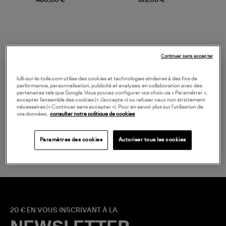
Continuer sans accepter
lulli-sur-la-toile.com utilise des cookies et technologies similaires à des fins de
performance, personnalisation, publicité et analyses, en collaboration avec des
partenaires tels que Google. Vous pouvez configurer vos choix via « Paramétrer »,
accepter l’ensemble des cookies (« J’accepte ») ou refuser ceux non strictement
nécessaires (« Continuer sans accepter »). Pour en savoir plus sur l’utilisation de
vos données,
consulter notre politique de cookies
LIVRAISON GRATUITE
à partir de 150 € d'achat*
Paramètres des cookies
Autoriser tous les cookies
20 € EN VOUS INSCRIVANT À LA