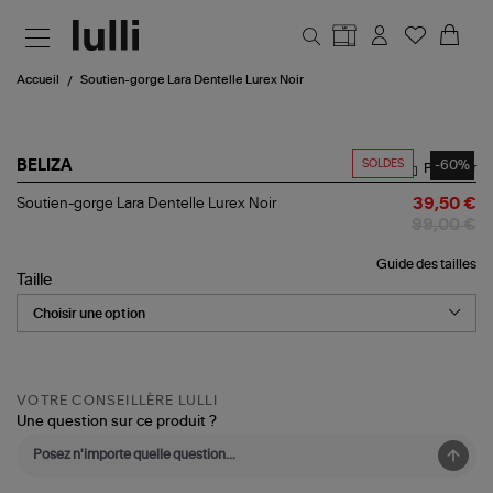
Aller au contenu principal
Accueil
Soutien-gorge Lara Dentelle Lurex Noir
SOLDES
-60%
BELIZA
Partager
Soutien-
Soutien-gorge Lara Dentelle Lurex Noir
39,50 €
gorge
99,00 €
Lara
Dentelle
Guide des tailles
Lurex
Taille
Noir
VOTRE CONSEILLÈRE LULLI
Une question sur ce produit ?