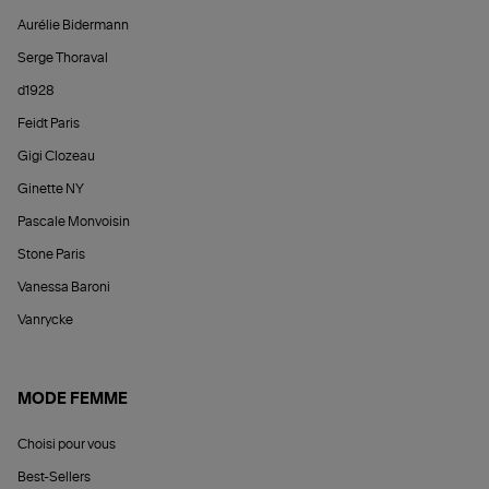
Aurélie Bidermann
Serge Thoraval
d1928
Feidt Paris
Gigi Clozeau
Ginette NY
Pascale Monvoisin
Stone Paris
Vanessa Baroni
Vanrycke
MODE FEMME
Choisi pour vous
Best-Sellers