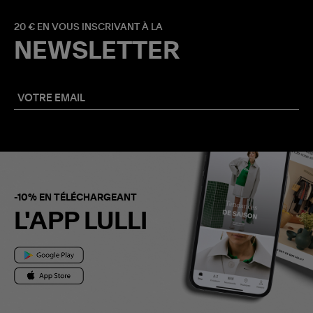
20 € EN VOUS INSCRIVANT À LA
NEWSLETTER
-10% EN TÉLÉCHARGEANT
L'APP LULLI