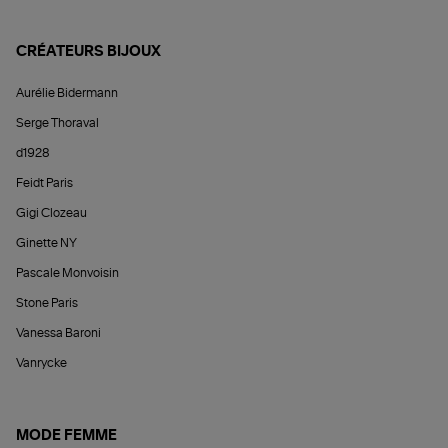
CRÉATEURS BIJOUX
Aurélie Bidermann
Serge Thoraval
d1928
Feidt Paris
Gigi Clozeau
Ginette NY
Pascale Monvoisin
Stone Paris
Vanessa Baroni
Vanrycke
MODE FEMME