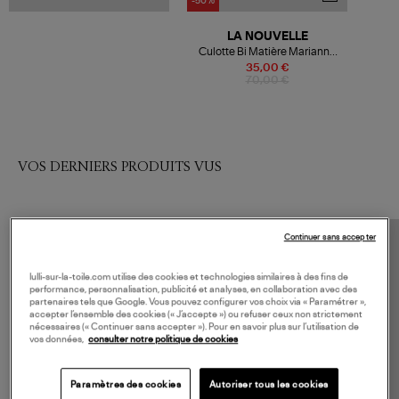
-50%
LA NOUVELLE
Culotte Bi Matière Marianne
Honey Lace, Capsule Héritage
35,00 €
70,00 €
VOS DERNIERS PRODUITS VUS
Continuer sans accepter
lulli-sur-la-toile.com utilise des cookies et technologies similaires à des fins de
performance, personnalisation, publicité et analyses, en collaboration avec des
partenaires tels que Google. Vous pouvez configurer vos choix via « Paramétrer »,
accepter l’ensemble des cookies (« J’accepte ») ou refuser ceux non strictement
nécessaires (« Continuer sans accepter »). Pour en savoir plus sur l’utilisation de
vos données,
consulter notre politique de cookies
Paramètres des cookies
Autoriser tous les cookies