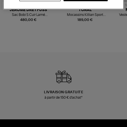
NOUVELLE COLLECTION
N
JEROME DREYFUSS
TORAL
Sac Bobi S Cuir Lamé
Mocassins Killian Sport
Veste
Champagne
Mousse
480,00 €
189,00 €
LIVRAISON GRATUITE
à partir de 150 € d'achat*