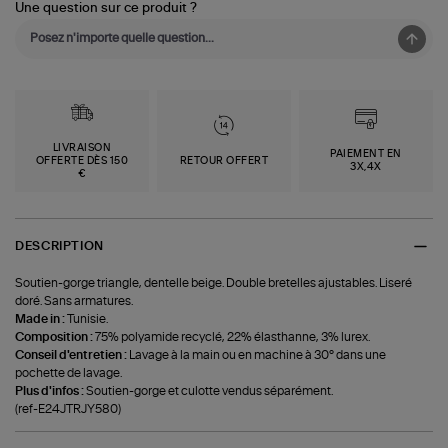
Une question sur ce produit ?
LIVRAISON
PAIEMENT EN
OFFERTE DÈS 150
RETOUR OFFERT
3X,4X
€
DESCRIPTION
Soutien-gorge triangle, dentelle beige. Double bretelles ajustables. Liseré
doré. Sans armatures.
Made in :
Tunisie.
Composition :
75% polyamide recyclé, 22% élasthanne, 3% lurex.
Conseil d'entretien :
Lavage à la main ou en machine à 30° dans une
pochette de lavage.
Plus d'infos :
Soutien-gorge et culotte vendus séparément.
(ref-E24JTRJY580)