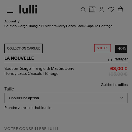
Aller au contenu principal
Accueil
Soutien-Gorge Triangle Bi Matière Jerry Honey Lace, Capsule Héritage
SOLDES
-40%
COLLECTION CAPSULE
LA NOUVELLE
Partager
Soutien-
Soutien-Gorge Triangle Bi Matière Jerry
63,00 €
Gorge
Honey Lace, Capsule Héritage
105,00 €
Triangle
Bi
Guide des tailles
Matière
Taille
Jerry
Honey
Lace,
Capsule
Prendre votre taille habituelle.
Héritage
VOTRE CONSEILLÈRE LULLI