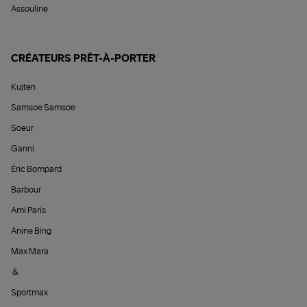
Assouline
CRÉATEURS PRÊT-À-PORTER
Kujten
Samsoe Samsoe
Soeur
Ganni
Éric Bompard
Barbour
Ami Paris
Anine Bing
Max Mara
&
Sportmax