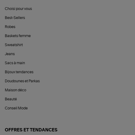
Choisi pour vous
Best-Sellers
Robes
Baskets femme
Sweatshirt
Jeans
Sacs à main
Bijoux tendances
Doudounes et Parkas
Maison déco
Beauté
Conseil Mode
OFFRES ET TENDANCES