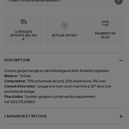
LIVRAISON
PAIEMENT EN
OFFERTE DÈS 150
RETOUR OFFERT
3X,4X
€
DESCRIPTION
Soutien gorge triangle en dentelle beige et doré. Bretelles réglables.
Made in :
Tunisie.
Composition :
75% polyamide recyclé, 22% élasthanne, 3% lurex.
Conseil d'entretien :
Lavage à la main ou en machine à 30° dans une
pochette de lavage.
Plus d'infos :
Soutien-gorge et culotte vendus séparément.
(ref-E24JTRJN580)
LIVRAISON ET RETOUR