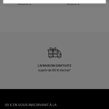
Champagne
Mousse
480,00 €
189,00 €
LIVRAISON GRATUITE
à partir de 150 € d'achat*
20 € EN VOUS INSCRIVANT À LA