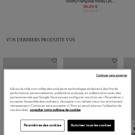
Shorty Françoise Honey Lace,
Capsule Héritage
35,00 €
70,00 €
VOS DERNIERS PRODUITS VUS
Continuer sans accepter
lulli-sur-la-toile.com utilise des cookies et technologies similaires à des fins de
performance, personnalisation, publicité et analyses, en collaboration avec des
partenaires tels que Google. Vous pouvez configurer vos choix via « Paramétrer »,
accepter l’ensemble des cookies (« J’accepte ») ou refuser ceux non strictement
nécessaires (« Continuer sans accepter »). Pour en savoir plus sur l’utilisation de
vos données,
consulter notre politique de cookies
NOUVELLE COLLECTION
N
Paramètres des cookies
Autoriser tous les cookies
JEROME DREYFUSS
TORAL
Sac Bobi S Cuir Lamé
Mocassins Killian Sport
Veste