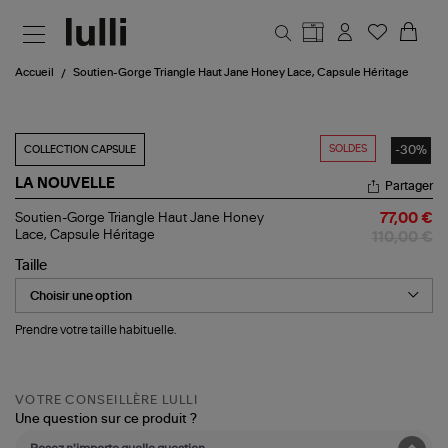
Aller au contenu principal
Accueil
Soutien-Gorge Triangle Haut Jane Honey Lace, Capsule Héritage
SOLDES
-30%
COLLECTION CAPSULE
LA NOUVELLE
Partager
Soutien-
Soutien-Gorge Triangle Haut Jane Honey
77,00 €
Gorge
Lace, Capsule Héritage
110,00 €
Triangle
Haut
Taille
Jane
Honey
Lace,
Capsule
Prendre votre taille habituelle.
Héritage
VOTRE CONSEILLÈRE LULLI
Une question sur ce produit ?