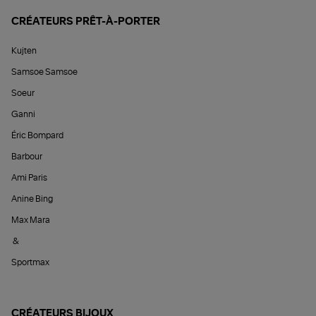
CRÉATEURS PRÊT-À-PORTER
Kujten
Samsoe Samsoe
Soeur
Ganni
Éric Bompard
Barbour
Ami Paris
Anine Bing
Max Mara
&
Sportmax
CRÉATEURS BIJOUX