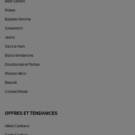
Best-Sellers
Robes
Baskets femme
Sweatshirt
Jeans
Sacs à main
Bijoux tendances
Doudounes et Parkas
Maison déco
Beauté
Conseil Mode
OFFRES ET TENDANCES
Idées Cadeaux