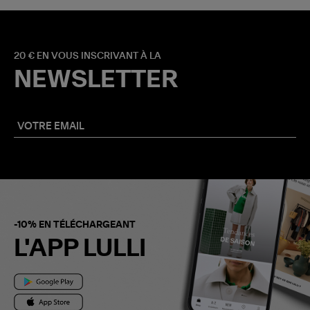
20 € EN VOUS INSCRIVANT À LA
NEWSLETTER
-10% EN TÉLÉCHARGEANT
L'APP LULLI