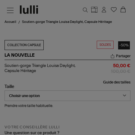
Aller au contenu principal
Accueil
Soutien-gorge Triangle Louisa Daylight, Capsule Héritage
SOLDES
-50%
COLLECTION CAPSULE
LA NOUVELLE
Partager
Soutien-
Soutien-gorge Triangle Louisa Daylight,
50,00 €
gorge
Capsule Héritage
100,00 €
Triangle
Louisa
Guide des tailles
Daylight,
Taille
Capsule
Héritage
Prendre votre taille habituelle.
VOTRE CONSEILLÈRE LULLI
Une question sur ce produit ?