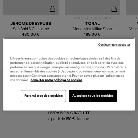
NOUVELLE COLLECTION
N
JEROME DREYFUSS
TORAL
Sac Bobi S Cuir Lamé
Mocassins Killian Sport
Veste
Champagne
Mousse
480,00 €
189,00 €
Continuer sans accepter
lulli-sur-la-toile.com utilise des cookies et technologies similaires à des fins de
performance, personnalisation, publicité et analyses, en collaboration avec des
partenaires tels que Google. Vous pouvez configurer vos choix via « Paramétrer »,
accepter l’ensemble des cookies (« J’accepte ») ou refuser ceux non strictement
nécessaires (« Continuer sans accepter »). Pour en savoir plus sur l’utilisation de
vos données,
consulter notre politique de cookies
Paramètres des cookies
Autoriser tous les cookies
LIVRAISON GRATUITE
à partir de 150 € d'achat*