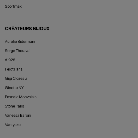
Sportmax
CRÉATEURS BIJOUX
Aurélie Bidermann
Serge Thoraval
d1928
Feidt Paris
Gigi Clozeau
Ginette NY
Pascale Monvoisin
Stone Paris
Vanessa Baroni
Vanrycke