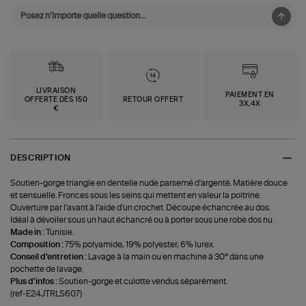
LIVRAISON
PAIEMENT EN
OFFERTE DÈS 150
RETOUR OFFERT
3X,4X
€
DESCRIPTION
Soutien-gorge triangle en dentelle nude parsemé d'argenté. Matière douce
et sensuelle. Fronces sous les seins qui mettent en valeur la poitrine.
Ouverture par l'avant à l'aide d'un crochet. Découpe échancrée au dos.
Idéal à dévoiler sous un haut échancré ou à porter sous une robe dos nu.
Made in :
Tunisie.
Composition :
75% polyamide, 19% polyester, 6% lurex.
Conseil d'entretien :
Lavage à la main ou en machine à 30° dans une
pochette de lavage.
Plus d'infos :
Soutien-gorge et culotte vendus séparément.
(ref-E24JTRLS607)