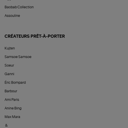
Baobab Collection
Assouline
CRÉATEURS PRÊT-À-PORTER
Kujten
Samsoe Samsoe
Soeur
Ganni
Éric Bompard
Barbour
Ami Paris
Anine Bing
Max Mara
&