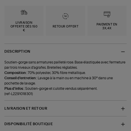
LIVRAISON
PAIEMENT EN
OFFERTE DÈS 150
RETOUR OFFERT
3X,4X
€
DESCRIPTION
Soutien-gorge sans armatures pailleté rose. Base élastiquée avec fermeture
par trois niveaux d'agrafes. Bretelles réglables.
Composition :
70% polyester, 30% fibre métallique.
Conseil d'entretien :
Lavage à la main ou en machine à 30° dans une
pochette de lavage.
Plus d'infos :
Soutien-gorge et culotte vendus séparément.
(ref-L2291018301)
LIVRAISON ET RETOUR
DISPONIBILITÉ BOUTIQUE