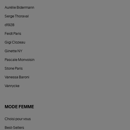
Aurélie Bidermann
Serge Thoraval
d1928
Feidt Paris
Gigi Clozeau
Ginette NY
Pascale Monvoisin
Stone Paris
Vanessa Baroni
Vanrycke
MODE FEMME
Choisi pour vous
Best-Sellers