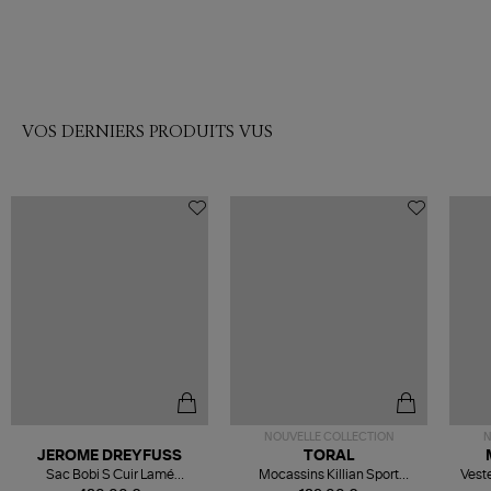
VOS DERNIERS PRODUITS VUS
NOUVELLE COLLECTION
N
JEROME DREYFUSS
TORAL
Sac Bobi S Cuir Lamé
Mocassins Killian Sport
Veste
Champagne
Mousse