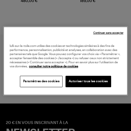
480,00 €
189,00 €
Continuer sans accepter
lulli-sur-la-toile.com utilise des cookies et technologies similaires à des fins de
performance, personnalisation, publicité et analyses, en collaboration avec des
partenaires tels que Google. Vous pouvez configurer vos choix via « Paramétrer »,
accepter l’ensemble des cookies (« J’accepte ») ou refuser ceux non strictement
nécessaires (« Continuer sans accepter »). Pour en savoir plus sur l’utilisation de
vos données,
consulter notre politique de cookies
LIVRAISON GRATUITE
à partir de 150 € d'achat*
Paramètres des cookies
Autoriser tous les cookies
20 € EN VOUS INSCRIVANT À LA