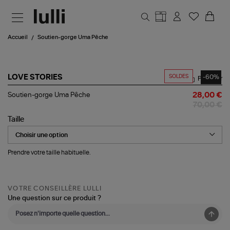
Aller au contenu principal
Accueil
Soutien-gorge Uma Pêche
SOLDES
-60%
LOVE STORIES
Partager
Soutien-
Soutien-gorge Uma Pêche
28,00 €
gorge
70,00 €
Uma
Pêche
Taille
Prendre votre taille habituelle.
VOTRE CONSEILLÈRE LULLI
Une question sur ce produit ?