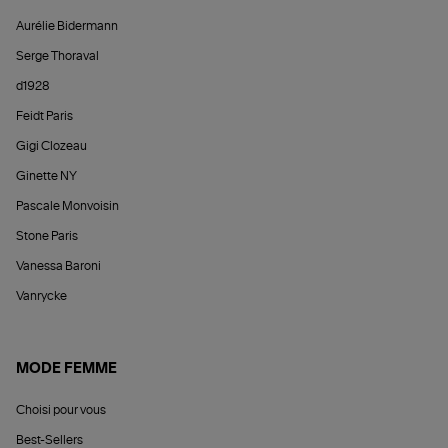
Aurélie Bidermann
Serge Thoraval
d1928
Feidt Paris
Gigi Clozeau
Ginette NY
Pascale Monvoisin
Stone Paris
Vanessa Baroni
Vanrycke
MODE FEMME
Choisi pour vous
Best-Sellers