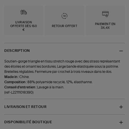
LIVRAISON
PAIEMENT EN
OFFERTE DÈS 150
RETOUR OFFERT
3X,4X
€
DESCRIPTION
Soutien-gorge triangle en tissu stretch rouge avec des strass représentant
des étoiles et ornant les bordures. Large bande élastiquée sous la poitrine.
Bretelles réglables. Fermeture par crochet à trois niveaux dans le dos.
Made in :
Chine.
Composition :
88% polyamide recyclé, 12%, élasthanne.
Conseil d'entretien :
Lavage à la main.
(ref-L22111018390)
LIVRAISON ET RETOUR
DISPONIBILITÉ BOUTIQUE