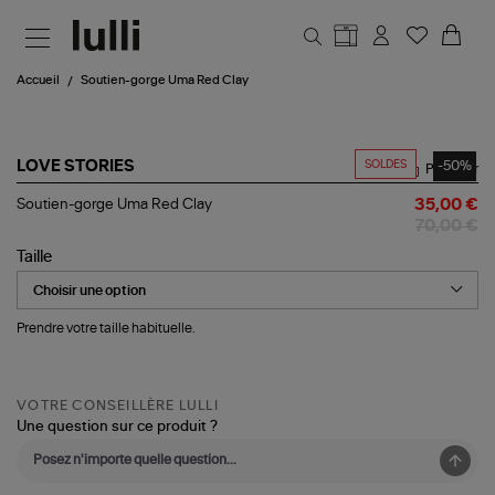
Aller au contenu principal
Accueil
Soutien-gorge Uma Red Clay
SOLDES
-50%
LOVE STORIES
Partager
Soutien-
Soutien-gorge Uma Red Clay
35,00 €
gorge
70,00 €
Uma
Red
Taille
Clay
Prendre votre taille habituelle.
VOTRE CONSEILLÈRE LULLI
Une question sur ce produit ?