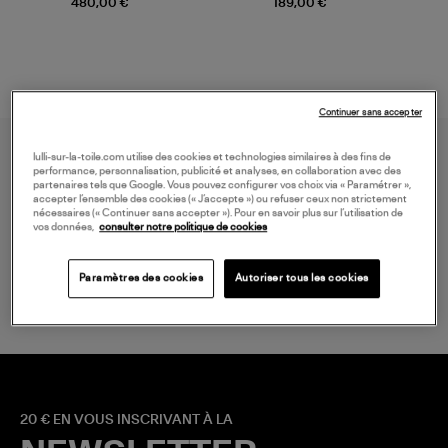
480,00 €
189,00 €
Continuer sans accepter
lulli-sur-la-toile.com utilise des cookies et technologies similaires à des fins de
performance, personnalisation, publicité et analyses, en collaboration avec des
partenaires tels que Google. Vous pouvez configurer vos choix via « Paramétrer »,
accepter l’ensemble des cookies (« J’accepte ») ou refuser ceux non strictement
nécessaires (« Continuer sans accepter »). Pour en savoir plus sur l’utilisation de
vos données,
consulter notre politique de cookies
LIVRAISON GRATUITE
à partir de 150 € d'achat*
Paramètres des cookies
Autoriser tous les cookies
20 € EN VOUS INSCRIVANT À LA