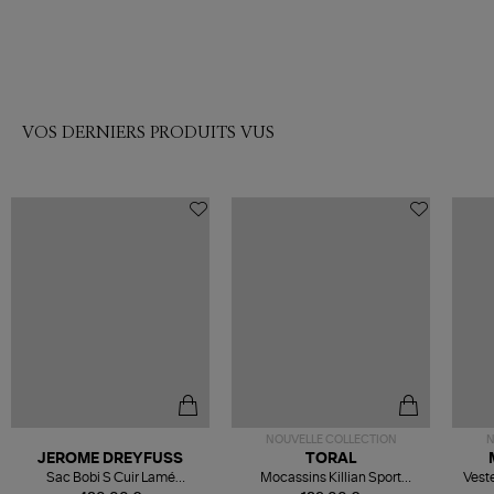
VOS DERNIERS PRODUITS VUS
NOUVELLE COLLECTION
N
JEROME DREYFUSS
TORAL
Sac Bobi S Cuir Lamé
Mocassins Killian Sport
Veste
Champagne
Mousse