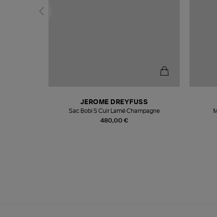
N
JEROME DREYFUSS
te
Sac Bobi S Cuir Lamé Champagne
M
480,00 €