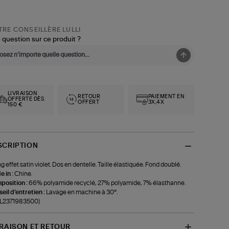
RE CONSEILLÈRE LULLI
 question sur ce produit ?
LIVRAISON
RETOUR
PAIEMENT EN
OFFERTE DÈS
OFFERT
3X,4X
150 €
SCRIPTION
ng effet satin violet. Dos en dentelle. Taille élastiquée. Fond doublé.
 in :
Chine.
position :
66% polyamide recyclé, 27% polyamide, 7% élasthanne.
eil d'entretien :
Lavage en machine à 30°.
-L2371983500)
VRAISON ET RETOUR