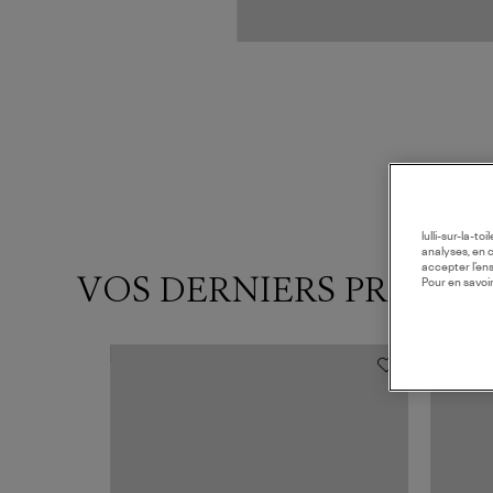
lulli-sur-la-t
analyses, en 
accepter l’en
VOS DERNIERS PRODUI
Pour en savoir