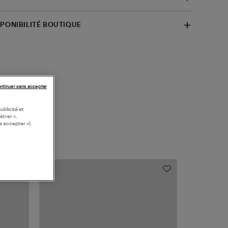
SPONIBILITÉ BOUTIQUE
ntinuer sans accepter
ublicité et
étrer »,
s accepter »).