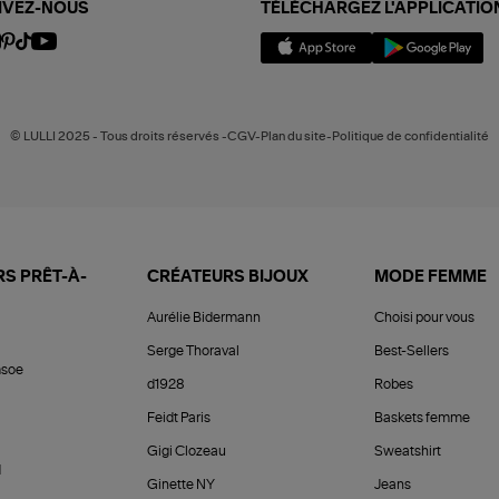
IVEZ-NOUS
TÉLÉCHARGEZ L'APPLICATIO
© LULLI 2025 - Tous droits réservés -CGV-Plan du site-Politique de confidentialité
S PRÊT-À-
CRÉATEURS BIJOUX
MODE FEMME
Aurélie Bidermann
Choisi pour vous
Serge Thoraval
Best-Sellers
soe
d1928
Robes
Feidt Paris
Baskets femme
Gigi Clozeau
Sweatshirt
d
Ginette NY
Jeans