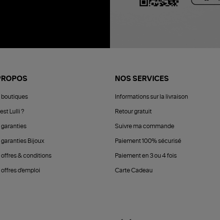
PROPOS
NOS SERVICES
 boutiques
Informations sur la livraison
est Lulli ?
Retour gratuit
 garanties
Suivre ma commande
 garanties Bijoux
Paiement 100% sécurisé
 offres & conditions
Paiement en 3 ou 4 fois
offres d'emploi
Carte Cadeau