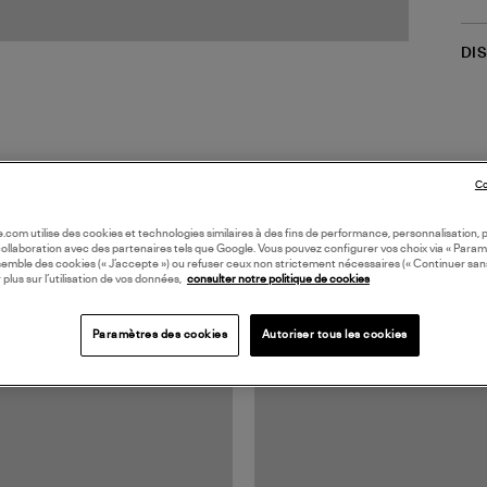
DI
Co
oile.com utilise des cookies et technologies similaires à des fins de performance, personnalisation, p
collaboration avec des partenaires tels que Google. Vous pouvez configurer vos choix via « Param
semble des cookies (« J’accepte ») ou refuser ceux non strictement nécessaires (« Continuer san
TS VUS
 plus sur l’utilisation de vos données,
consulter notre politique de cookies
Paramètres des cookies
Autoriser tous les cookies