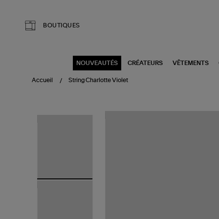
Aller au contenu principal
BOUTIQUES
NOUVEAUTÉS
CRÉATEURS
VÊTEMENTS
Accueil
String Charlotte Violet