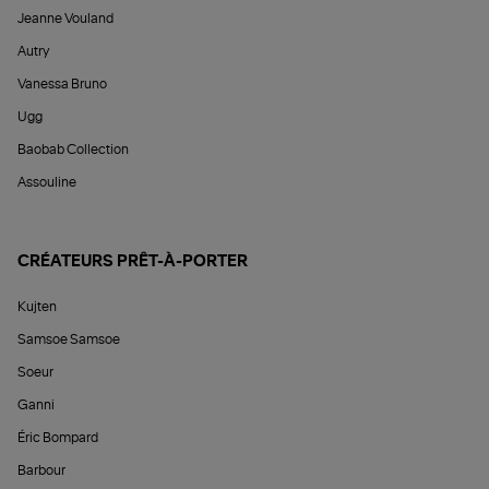
Jeanne Vouland
Autry
Vanessa Bruno
Ugg
Baobab Collection
Assouline
CRÉATEURS PRÊT-À-PORTER
Kujten
Samsoe Samsoe
Soeur
Ganni
Éric Bompard
Barbour