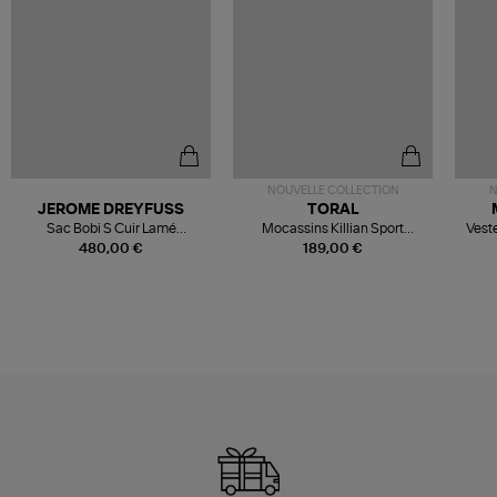
NOUVELLE COLLECTION
N
JEROME DREYFUSS
TORAL
Sac Bobi S Cuir Lamé
Mocassins Killian Sport
Veste
Champagne
Mousse
480,00 €
189,00 €