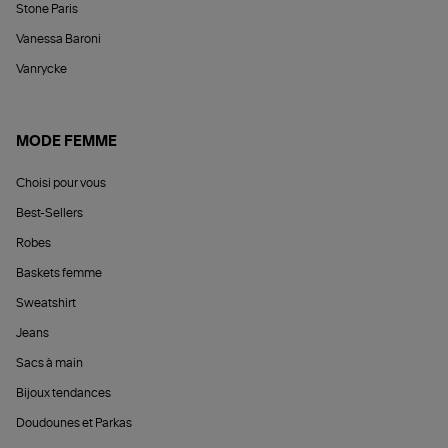
Stone Paris
Vanessa Baroni
Vanrycke
MODE FEMME
Choisi pour vous
Best-Sellers
Robes
Baskets femme
Sweatshirt
Jeans
Sacs à main
Bijoux tendances
Doudounes et Parkas