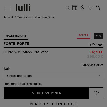
Aller au contenu principal
Accueil
Surchemise Python Print Stone
SOLDES
-50%
MADE IN EUROPE
FORTE_FORTE
Partager
Surchemise
Surchemise Python Print Stone
197,50 €
Python
395,00 €
Print
Stone
Guide des tailles
Taille
Prendre votre taille habituelle.
AJOUTER AU PANIER
VOIR DISPONIBILITÉ EN BOUTIQUE