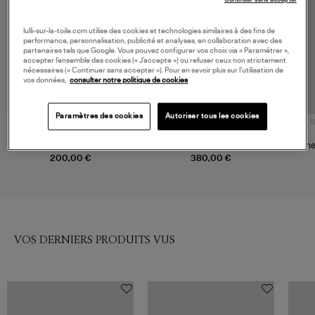
lulli-sur-la-toile.com utilise des cookies et technologies similaires à des fins de
performance, personnalisation, publicité et analyses, en collaboration avec des
partenaires tels que Google. Vous pouvez configurer vos choix via « Paramétrer »,
accepter l’ensemble des cookies (« J’accepte ») ou refuser ceux non strictement
nécessaires (« Continuer sans accepter »). Pour en savoir plus sur l’utilisation de
vos données,
consulter notre politique de cookies
Paramètres des cookies
Autoriser tous les cookies
N
A LA FOLIE
AMI PARIS
Chemise Pasiphae Aluminium
Surchemise Unisexe Ami de
Che
Cœur Denim Gris Vintage
200,00 €
380,00 €
VOS DERNIERS PRODUITS VUS