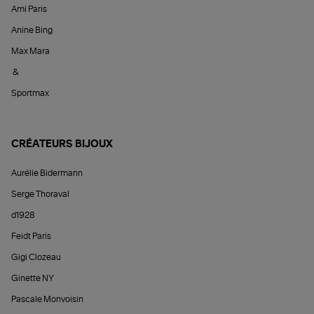
Ami Paris
Anine Bing
Max Mara
&
Sportmax
CRÉATEURS BIJOUX
Aurélie Bidermann
Serge Thoraval
d1928
Feidt Paris
Gigi Clozeau
Ginette NY
Pascale Monvoisin