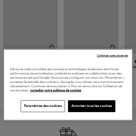
Continuer sans accepter
NOUVELLE COLLECTION
N
JEROME DREYFUSS
TORAL
Sac Bobi S Cuir Lamé
Mocassins Killian Sport
Veste
lulli-sur-la-toile.com utilise des cookies et technologies similaires à des fins de
Champagne
Mousse
480,00 €
189,00 €
performance, personnalisation, publicité et analyses, en collaboration avec des
partenaires tels que Google. Vous pouvez configurer vos choix via « Paramétrer »,
accepter l’ensemble des cookies (« J’accepte ») ou refuser ceux non strictement
nécessaires (« Continuer sans accepter »). Pour en savoir plus sur l’utilisation de
vos données,
consulter notre politique de cookies
Paramètres des cookies
Autoriser tous les cookies