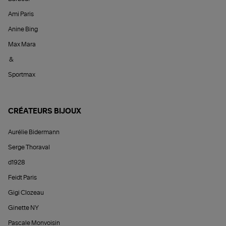
Ami Paris
Anine Bing
Max Mara
&
Sportmax
CRÉATEURS BIJOUX
Aurélie Bidermann
Serge Thoraval
d1928
Feidt Paris
Gigi Clozeau
Ginette NY
Pascale Monvoisin