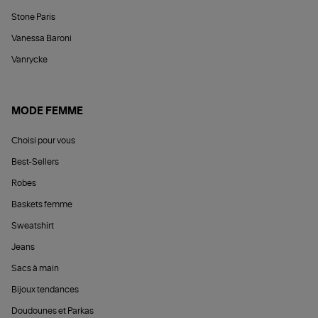
Stone Paris
Vanessa Baroni
Vanrycke
MODE FEMME
Choisi pour vous
Best-Sellers
Robes
Baskets femme
Sweatshirt
Jeans
Sacs à main
Bijoux tendances
Doudounes et Parkas