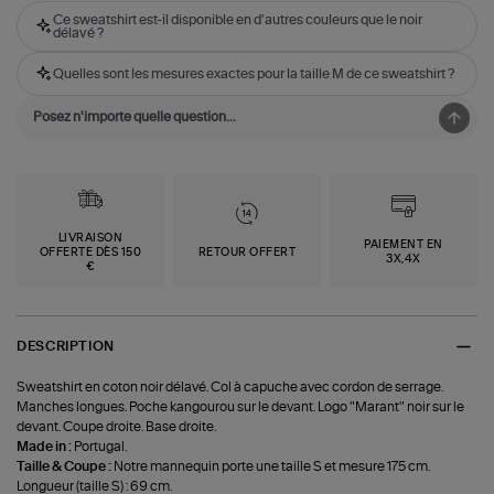
Ce sweatshirt est-il disponible en d'autres couleurs que le noir
délavé ?
Quelles sont les mesures exactes pour la taille M de ce sweatshirt ?
LIVRAISON
PAIEMENT EN
OFFERTE DÈS 150
RETOUR OFFERT
3X,4X
€
DESCRIPTION
Sweatshirt en coton noir délavé. Col à capuche avec cordon de serrage.
Manches longues. Poche kangourou sur le devant. Logo "Marant" noir sur le
devant. Coupe droite. Base droite.
Made in :
Portugal.
Taille & Coupe :
Notre mannequin porte une taille S et mesure 175 cm.
Longueur (taille S) : 69 cm.