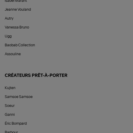
Isabel Marant
Jeanne Vouland
Autry
Vanessa Bruno
Ugg
Baobab Collection
Assouline
CRÉATEURS PRÊT-À-PORTER
Kujten
Samsoe Samsoe
Soeur
Ganni
Éric Bompard
Barbour