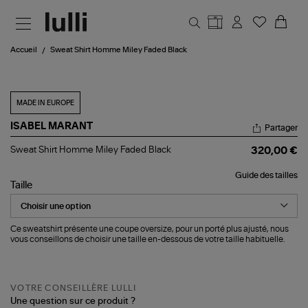
Aller au contenu principal
Accueil
Sweat Shirt Homme Miley Faded Black
MADE IN EUROPE
ISABEL MARANT
Partager
Sweat
Sweat Shirt Homme Miley Faded Black
320,00 €
Shirt
Homme
Guide des tailles
Miley
Taille
Faded
Black
Ce sweatshirt présente une coupe oversize, pour un porté plus ajusté, nous
vous conseillons de choisir une taille en-dessous de votre taille habituelle.
VOTRE CONSEILLÈRE LULLI
Une question sur ce produit ?