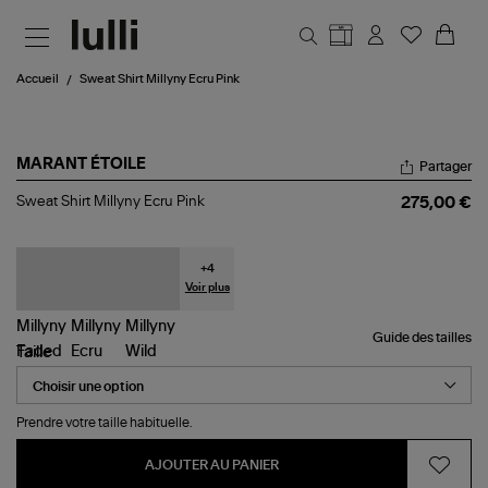
Aller au contenu principal
Accueil
Sweat Shirt Millyny Ecru Pink
MARANT ÉTOILE
Partager
Sweat
Sweat Shirt Millyny Ecru Pink
275,00 €
Shirt
Millyny
Ecru
Pink
+
4
Voir plus
Guide des tailles
Taille
Prendre votre taille habituelle.
AJOUTER AU PANIER