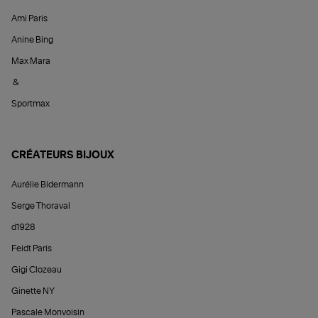
Ami Paris
Anine Bing
Max Mara
&
Sportmax
CRÉATEURS BIJOUX
Aurélie Bidermann
Serge Thoraval
d1928
Feidt Paris
Gigi Clozeau
Ginette NY
Pascale Monvoisin