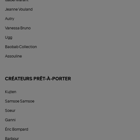
Jeanne Vouland
Autry
Vanessa Bruno
Ugg
Baobab Collection
Assouline
CRÉATEURS PRÊT-À-PORTER
Kujten
Samsoe Samsoe
Soeur
Ganni
Éric Bompard
Barbour