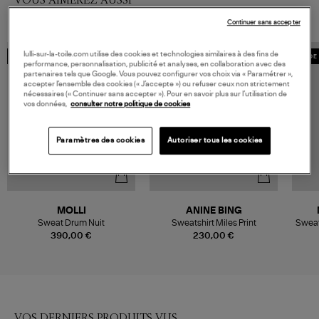
Continuer sans accepter
lulli-sur-la-toile.com utilise des cookies et technologies similaires à des fins de
MADE IN EUROPE
MADE 
performance, personnalisation, publicité et analyses, en collaboration avec des
partenaires tels que Google. Vous pouvez configurer vos choix via « Paramétrer »,
accepter l’ensemble des cookies (« J’accepte ») ou refuser ceux non strictement
nécessaires (« Continuer sans accepter »). Pour en savoir plus sur l’utilisation de
vos données,
consulter notre politique de cookies
Paramètres des cookies
Autoriser tous les cookies
MOLLI
ANINE BING
Sweat Drum Nuit
Sweatshirt Miles Print
Sweat
390,00 €
230,00 €
VOS DERNIERS PRODUITS VUS