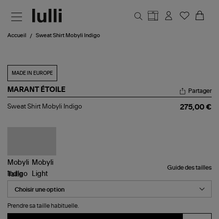
Aller au contenu principal
Accueil
Sweat Shirt Mobyli Indigo
MADE IN EUROPE
MARANT ÉTOILE
Partager
Sweat
Sweat Shirt Mobyli Indigo
275,00 €
Shirt
Mobyli
Indigo
Guide des tailles
Taille
Prendre sa taille habituelle.