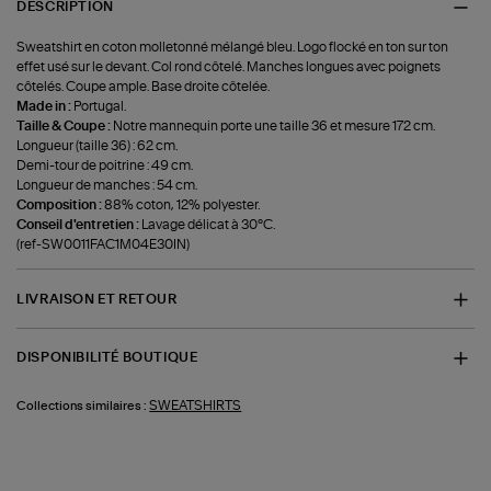
DESCRIPTION
Sweatshirt en coton molletonné mélangé bleu. Logo flocké en ton sur ton
effet usé sur le devant. Col rond côtelé. Manches longues avec poignets
côtelés. Coupe ample. Base droite côtelée.
Made in :
Portugal.
Taille & Coupe :
Notre mannequin porte une taille 36 et mesure 172 cm.
Longueur (taille 36) : 62 cm.
Demi-tour de poitrine : 49 cm.
Longueur de manches : 54 cm.
Composition :
88% coton, 12% polyester.
Conseil d'entretien :
Lavage délicat à 30°C.
(ref-SW0011FAC1M04E30IN)
LIVRAISON ET RETOUR
DISPONIBILITÉ BOUTIQUE
SWEATSHIRTS
Collections similaires :