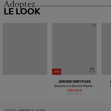
Adoptez
LE LOOK
-40%
JEROME DREYFUSS
Banane Lino Banane Washed
Jean'S
240,00 €
400,00 €
VOUS AIMEREZ AUSSI