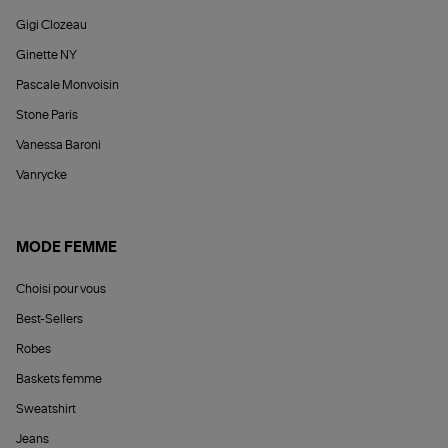
Gigi Clozeau
Ginette NY
Pascale Monvoisin
Stone Paris
Vanessa Baroni
Vanrycke
MODE FEMME
Choisi pour vous
Best-Sellers
Robes
Baskets femme
Sweatshirt
Jeans