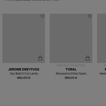
NOUVELLE COLLECTION
N
JEROME DREYFUSS
TORAL
Sac Bobi S Cuir Lamé
Mocassins Killian Sport
Veste
Champagne
Mousse
480,00 €
189,00 €