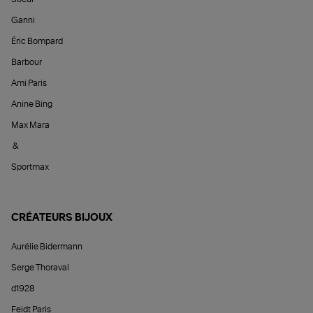
Ganni
Éric Bompard
Barbour
Ami Paris
Anine Bing
Max Mara
&
Sportmax
CRÉATEURS BIJOUX
Aurélie Bidermann
Serge Thoraval
d1928
Feidt Paris