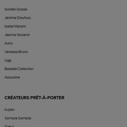
Golden Goose
Jérôme Dreyfuss
Isabel Marant
Jeanne Vouland
Autry
Vanessa Bruno
Ugg
Baobab Collection
Assouline
CRÉATEURS PRÊT-À-PORTER
Kujten
Samsoe Samsoe
Soeur