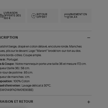
LIVRAISON
RETOUR
PAIEMENT EN
OFFERTE DÈS
OFFERT
3X,4X
150 €
SCRIPTION
tshirt beige, drapé en coton délavé, encolure ronde. Manches
ues, plis sur le devant. Logo "Marant" brodé ton-sur-ton au dos.
tions bords-côtes. Coupe ample.
 in :
Portugal.
le & Coupe :
Notre mannequin porte une taille 36 et mesure 172 cm.
ueur (taille 36) : 58 cm.
-tour de poitrine : 85 cm.
ueur de manches : cm.
position :
100% Coton
eil d'entretien :
Lavage délicat à 30°C.
f-SW0149FAD1M01E90BE)
VRAISON ET RETOUR