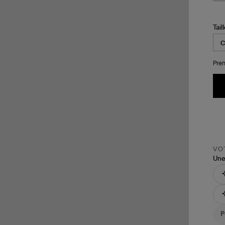
Tail
Pren
VOT
Une