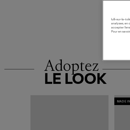
lulli-sur-la-t
analyses, en 
accepter l’en
Pour en savoir
Adoptez
LE LOOK
MADE I