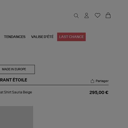
TENDANCES
VALISE D'ÉTÉ
LAST CHANCE
MADE IN EUROPE
RANT ÉTOILE
Partager
eat
t Shirt Sauria Beige
295,00 €
rt
ria
ige