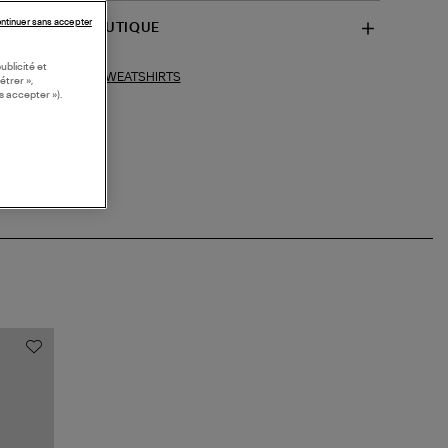
ntinuer sans accepter
SPONIBILITÉ BOUTIQUE
ublicité et
SWEATSHIRTS
ections similaires :
étrer »,
s accepter »).