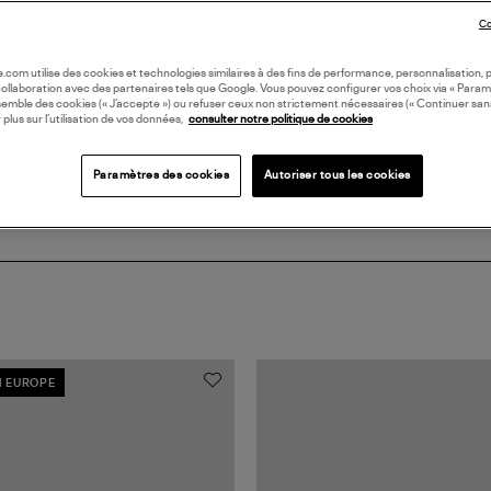
Co
DI
oile.com utilise des cookies et technologies similaires à des fins de performance, personnalisation, p
Coll
collaboration avec des partenaires tels que Google. Vous pouvez configurer vos choix via « Param
semble des cookies (« J’accepte ») ou refuser ceux non strictement nécessaires (« Continuer san
 plus sur l’utilisation de vos données,
consulter notre politique de cookies
Paramètres des cookies
Autoriser tous les cookies
N EUROPE