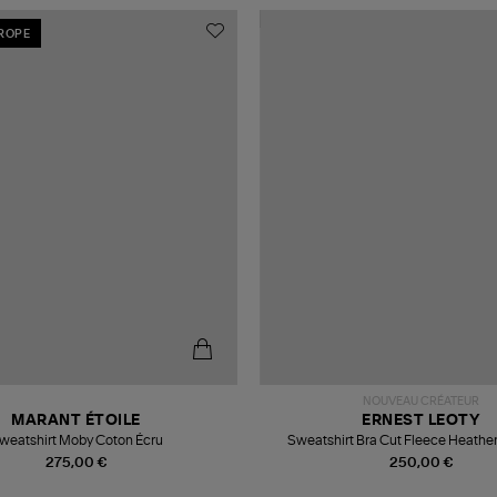
UROPE
NOUVEAU CRÉATEUR
MARANT ÉTOILE
ERNEST LEOTY
weatshirt Moby Coton Écru
Sweatshirt Bra Cut Fleece Heathe
275,00 €
250,00 €