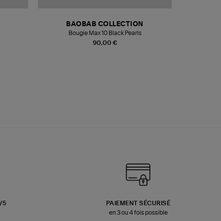
BAOBAB COLLECTION
Bougie Max 10 Black Pearls
Paréo Fou
90,00 €
3/5
PAIEMENT SÉCURISÉ
en 3 ou 4 fois possible