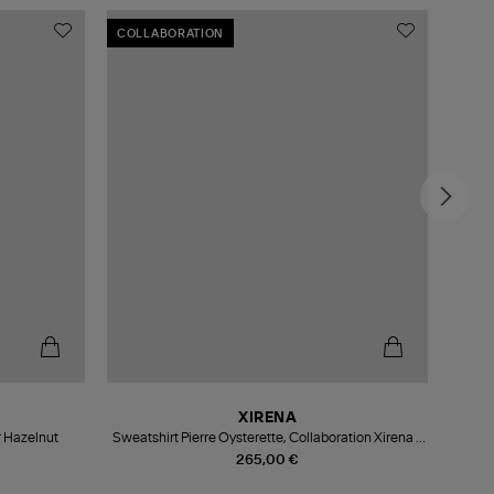
COLLABORATION
MADE
XIRENA
r Hazelnut
Sweatshirt Pierre Oysterette, Collaboration Xirena x
Léa Meylan
265,00 €