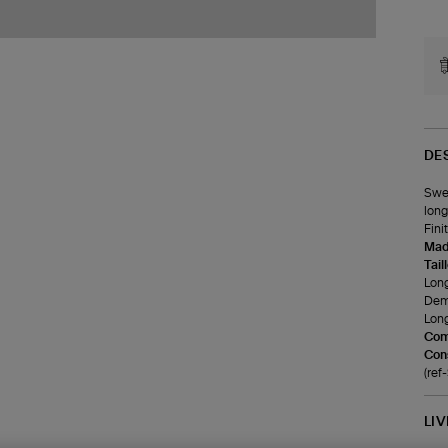
DE
Swea
long
Fini
Made
Tail
Long
Demi
Long
Com
Cons
(re
LI