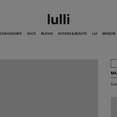
CHAUSSURES
SACS
BIJOUX
ACCESS & BEAUTÉ
LUI
MAISON
MA
Sw
Swea
Shi
Sau
Be