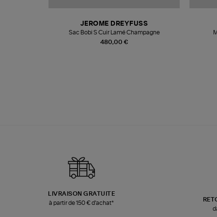
T
JEROME DREYFUSS
k
Sac Bobi S Cuir Lamé Champagne
M
480,00 €
LIVRAISON GRATUITE
RET
à partir de 150 € d'achat*
d