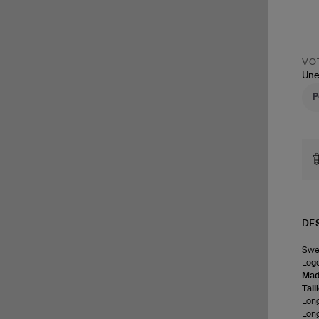
VOT
Une
DE
Swea
Logo
Made
Tail
Long
Lon