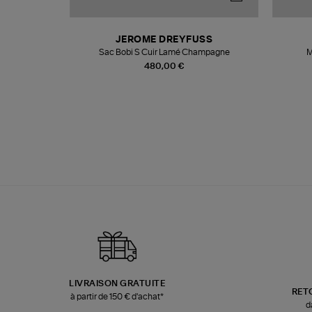
N
JEROME DREYFUSS
te
Sac Bobi S Cuir Lamé Champagne
M
480,00 €
LIVRAISON GRATUITE
RET
à partir de 150 € d'achat*
d