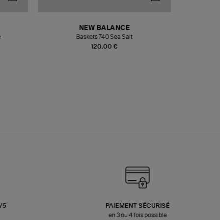
NEW BALANCE
e
Baskets 740 Sea Salt
Veste
120,00 €
3/5
PAIEMENT SÉCURISÉ
en 3 ou 4 fois possible