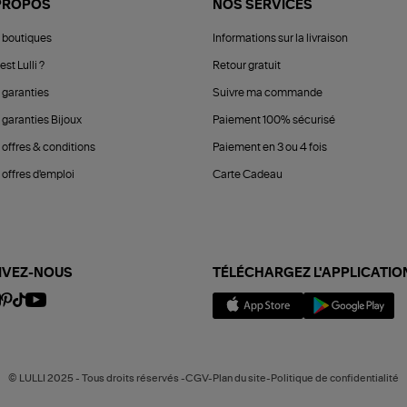
PROPOS
NOS SERVICES
 boutiques
Informations sur la livraison
est Lulli ?
Retour gratuit
 garanties
Suivre ma commande
 garanties Bijoux
Paiement 100% sécurisé
 offres & conditions
Paiement en 3 ou 4 fois
offres d'emploi
Carte Cadeau
IVEZ-NOUS
TÉLÉCHARGEZ L'APPLICATIO
© LULLI 2025 - Tous droits réservés -CGV-Plan du site-Politique de confidentialité