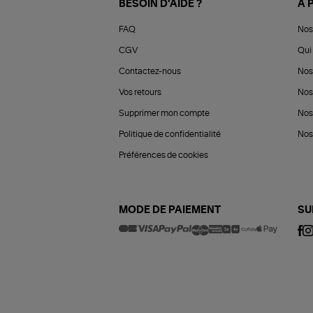
BESOIN D'AIDE ?
À 
FAQ
Nos
CGV
Qui 
Contactez-nous
Nos
Vos retours
Nos
Supprimer mon compte
Nos
Politique de confidentialité
Nos 
Préférences de cookies
MODE DE PAIEMENT
SU