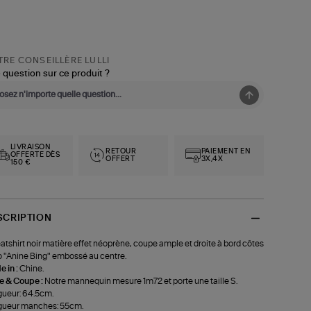
RE CONSEILLÈRE LULLI
 question sur ce produit ?
LIVRAISON
RETOUR
PAIEMENT EN
OFFERTE DÈS
OFFERT
3X,4X
150 €
SCRIPTION
tshirt noir matière effet néoprène, coupe ample et droite à bord côtes
 "Anine Bing" embossé au centre.
 in :
Chine.
le & Coupe :
Notre mannequin mesure 1m72 et porte une taille S.
ueur: 64.5cm.
gueur manches: 55cm.