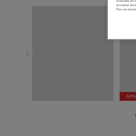
analyses, en 
accepter l’en
Pour en savoir
MADE I
-50%