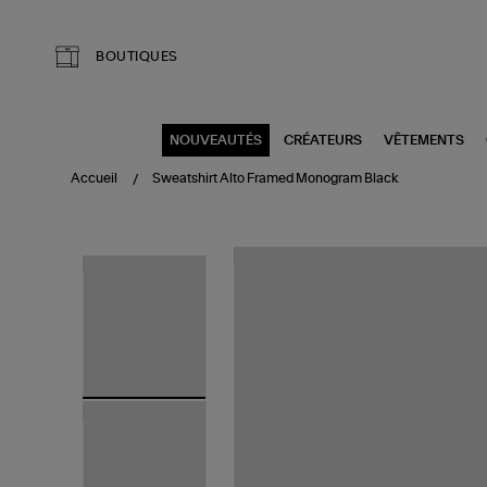
Aller au contenu principal
BOUTIQUES
NOUVEAUTÉS
CRÉATEURS
VÊTEMENTS
Accueil
Sweatshirt Alto Framed Monogram Black