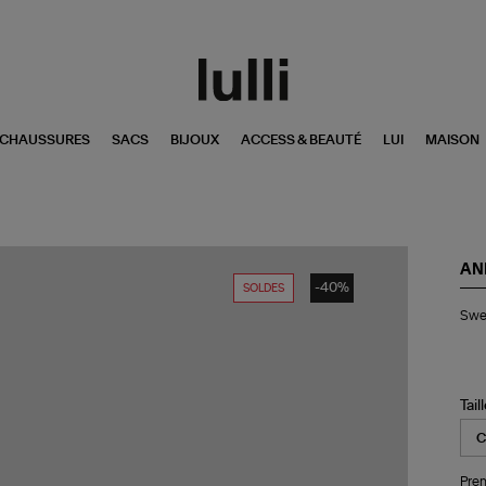
CHAUSSURES
SACS
BIJOUX
ACCESS & BEAUTÉ
LUI
MAISON
AN
-40%
SOLDES
Swe
Swea
Alt
Fr
Mo
Bla
Tail
Pren