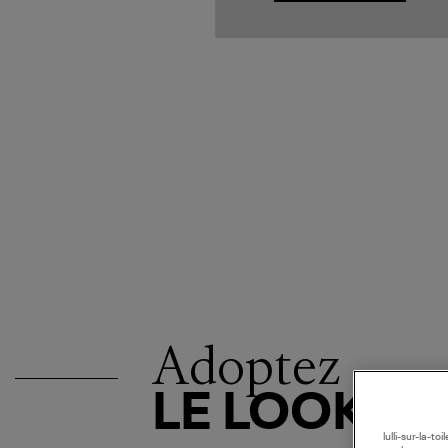
Adoptez
LE LOOK
lulli-sur-la-t