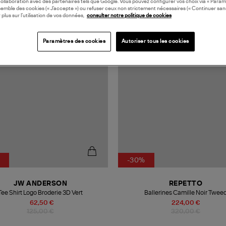
collaboration avec des partenaires tels que Google. Vous pouvez configurer vos choix via « Param
semble des cookies (« J’accepte ») ou refuser ceux non strictement nécessaires (« Continuer san
 plus sur l’utilisation de vos données,
consulter notre politique de cookies
N EUROPE
MADE IN FRANCE
Paramètres des cookies
Autoriser tous les cookies
-30%
JW ANDERSON
REPETTO
Tee Shirt Logo Broderie 3D Vert
Ballerines Camille Noir Twee
62,50 €
224,00 €
125,00 €
320,00 €