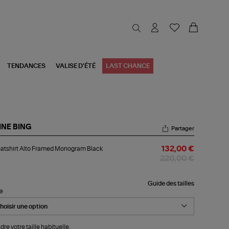
TENDANCES
VALISE D'ÉTÉ
LAST CHANCE
INE BING
Partager
atshirt
tshirt Alto Framed Monogram Black
132,00 €
o
amed
220,00 €
nogram
ck
Guide des tailles
le
dre votre taille habituelle.