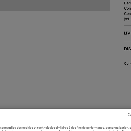
Demi
Com
Cons
(re
LI
DI
Coll
Co
oile.com utilise des cookies et technologies similaires à des fins de performance, personnalisation, p