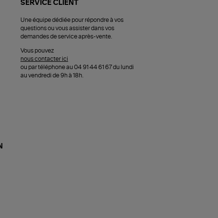
SERVICE CLIENT
Une équipe dédiée pour répondre à vos
questions ou vous assister dans vos
demandes de service après-vente.
Vous pouvez
nous contacter ici
ou par téléphone au 04 91 44 61 67 du lundi
au vendredi de 9h à 18h.
N