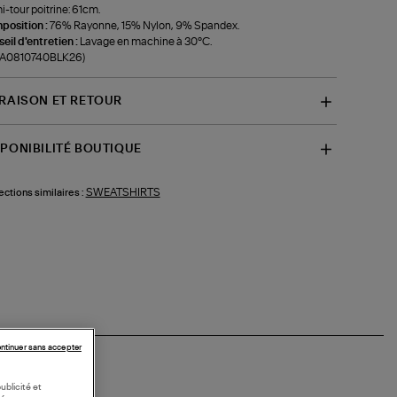
-tour poitrine: 61cm.
position :
76% Rayonne, 15% Nylon, 9% Spandex.
eil d'entretien :
Lavage en machine à 30°C.
f-A0810740BLK26)
VRAISON ET RETOUR
SPONIBILITÉ BOUTIQUE
SWEATSHIRTS
ections similaires :
ntinuer sans accepter
ublicité et