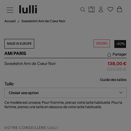
Aller au contenu principal
Accueil
Sweatshirt Ami de Cœur Noir
SOLDES
-40%
MADE IN EUROPE
AMI PARIS
Partager
Sweatshirt
Sweatshirt Ami de Cœur Noir
138,00 €
Ami
230,00 €
de
Cœur
Guide des tailles
Noir
Taille
Ce modèle est unisexe. Pour l'homme, prenez votre taille habituelle. Pour la
femme, prenez une taille en dessous de votre taille habituelle.
VOTRE CONSEILLÈRE LULLI