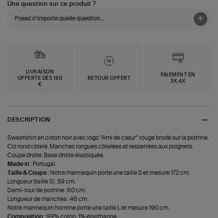
Une question sur ce produit ?
LIVRAISON
PAIEMENT EN
OFFERTE DÈS 150
RETOUR OFFERT
3X,4X
€
DESCRIPTION
Sweatshirt en coton noir avec logo "Ami de cœur" rouge brodé sur la poitrine.
Col rond côtelé. Manches longues côtelées et resserrées aux poignets.
Coupe droite. Base droite élastiquée.
Made in :
Portugal.
Taille & Coupe :
Notre mannequin porte une taille S et mesure 172 cm.
Longueur (taille S) : 59 cm.
Demi-tour de poitrine : 60 cm.
Longueur de manches : 46 cm.
Notre mannequin homme porte une taille L et mesure 190 cm.
Composition :
99% coton, 1% élasthanne.