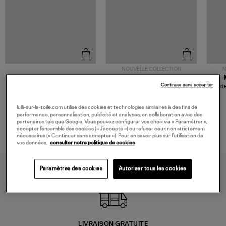
NOUVELLE COLLECTION
N
JEROME DREYFUSS
TORAL
Continuer sans accepter
Sac Bobi S Cuir Lamé
Mocassins Killian Sport
Veste
Champagne
Mousse
480,00 €
189,00 €
lulli-sur-la-toile.com utilise des cookies et technologies similaires à des fins de
performance, personnalisation, publicité et analyses, en collaboration avec des
partenaires tels que Google. Vous pouvez configurer vos choix via « Paramétrer »,
accepter l’ensemble des cookies (« J’accepte ») ou refuser ceux non strictement
nécessaires (« Continuer sans accepter »). Pour en savoir plus sur l’utilisation de
vos données,
consulter notre politique de cookies
Paramètres des cookies
Autoriser tous les cookies
LIVRAISON GRATUITE