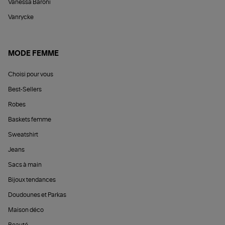
Vanessa Baroni
Vanrycke
MODE FEMME
Choisi pour vous
Best-Sellers
Robes
Baskets femme
Sweatshirt
Jeans
Sacs à main
Bijoux tendances
Doudounes et Parkas
Maison déco