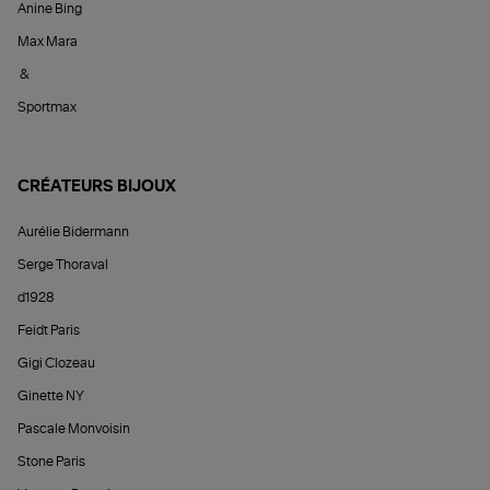
Anine Bing
Max Mara
&
Sportmax
CRÉATEURS BIJOUX
Aurélie Bidermann
Serge Thoraval
d1928
Feidt Paris
Gigi Clozeau
Ginette NY
Pascale Monvoisin
Stone Paris