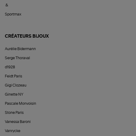
&
Sportmax
CRÉATEURS BIJOUX
Aurélie Bidermann
Serge Thoraval
d1928
Feidt Paris
Gigi Clozeau
Ginette NY
Pascale Monvoisin
Stone Paris
Vanessa Baroni
Vanrycke