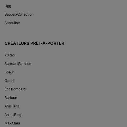
Ugg
Baobab Collection
Assouline
CRÉATEURS PRÊT-À-PORTER
Kujten
Samsoe Samsoe
Soeur
Ganni
Éric Bompard
Barbour
Ami Paris
Anine Bing
Max Mara