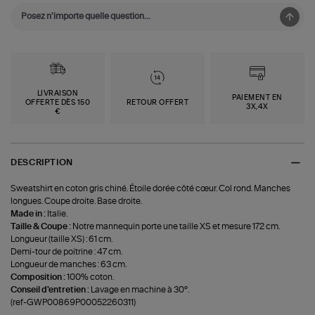
LIVRAISON
PAIEMENT EN
OFFERTE DÈS 150
RETOUR OFFERT
3X,4X
€
DESCRIPTION
Sweatshirt en coton gris chiné. Étoile dorée côté cœur. Col rond. Manches
longues. Coupe droite. Base droite.
Made in :
Italie.
Taille & Coupe :
Notre mannequin porte une taille XS et mesure 172 cm.
Longueur (taille XS) : 61 cm.
Demi-tour de poitrine : 47 cm.
Longueur de manches : 63 cm.
Composition :
100% coton.
Conseil d'entretien :
Lavage en machine à 30°.
(ref-GWP00869P00052260311)