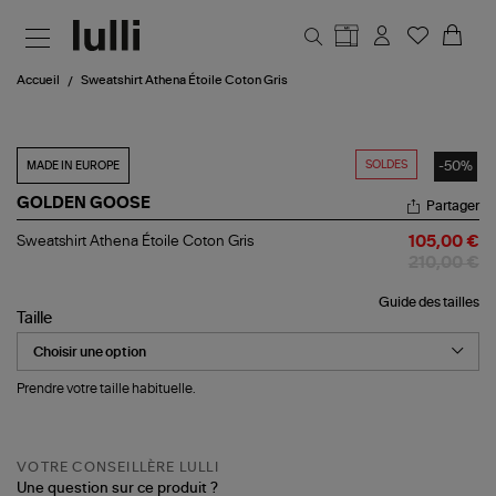
Aller au contenu principal
Accueil
Sweatshirt Athena Étoile Coton Gris
SOLDES
-50%
MADE IN EUROPE
GOLDEN GOOSE
Partager
Sweatshirt
Sweatshirt Athena Étoile Coton Gris
105,00 €
Athena
210,00 €
Étoile
Coton
Guide des tailles
Gris
Taille
Prendre votre taille habituelle.
VOTRE CONSEILLÈRE LULLI
Une question sur ce produit ?