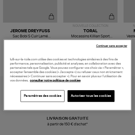
NOUVELLE COLLECTION
N
JEROME DREYFUSS
TORAL
Sac Bobi S Cuir Lamé
Mocassins Killian Sport
Veste
Champagne
Mousse
480,00 €
189,00 €
Continuer sans accepter
lulli-sur-la-toile.com utilise des cookies et technologies similaires à des fins de
performance, personnalisation, publicité et analyses, en collaboration avec des
partenaires tels que Google. Vous pouvez configurer vos choix via « Paramétrer »,
accepter l’ensemble des cookies (« J’accepte ») ou refuser ceux non strictement
nécessaires (« Continuer sans accepter »). Pour en savoir plus sur l’utilisation de
vos données,
consulter notre politique de cookies
Paramètres des cookies
Autoriser tous les cookies
LIVRAISON GRATUITE
à partir de 150 € d'achat*