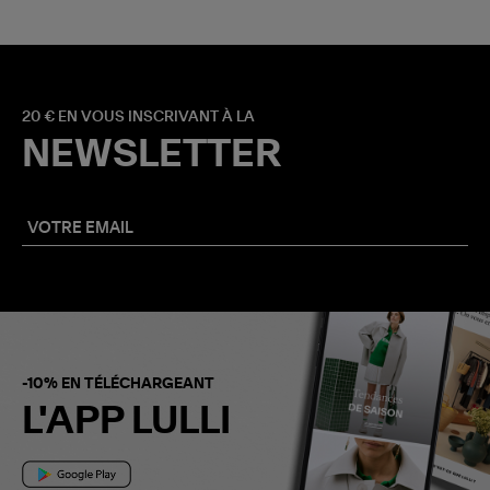
20 € EN VOUS INSCRIVANT À LA
NEWSLETTER
-10% EN TÉLÉCHARGEANT
L'APP LULLI