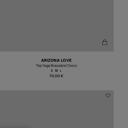
ARIZONA LOVE
Top Yoga Brassière Choco
S
M
L
70,00 €