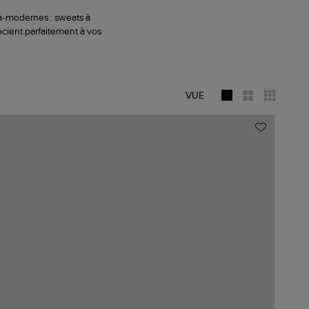
ra-modernes : sweats à
cient parfaitement à vos
VUE