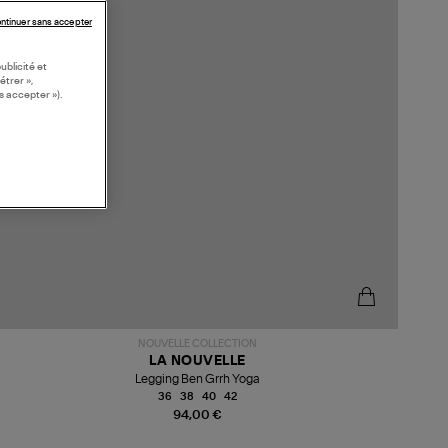
ntinuer sans accepter
ublicité et
étrer »,
s accepter »).
NOUVELLE COLLECTION
LA NOUVELLE
Legging Ben Grrh Yoga
36
38
40
42
94,00 €