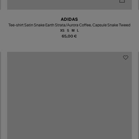
ADIDAS
Tee-shirt Satin Snake Earth Strata/Aurora Coffee, Capsule Snake Tweed
XS
S
M
L
65,00 €