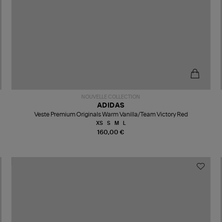
NOUVELLE COLLECTION
ADIDAS
Veste Premium Originals Warm Vanilla/Team Victory Red
XS
S
M
L
160,00 €