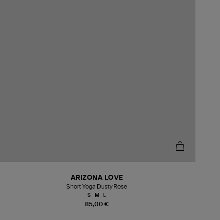
ARIZONA LOVE
Short Yoga Dusty Rose
S
M
L
85,00 €