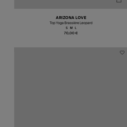
ARIZONA LOVE
Top Yoga Brassière Leopard
S
M
L
70,00 €