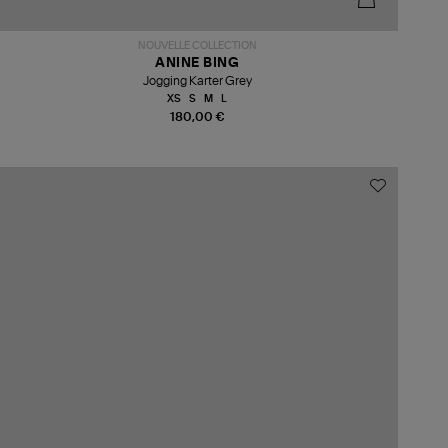
NOUVELLE COLLECTION
ANINE BING
Jogging Karter Grey
XS
S
M
L
180,00 €