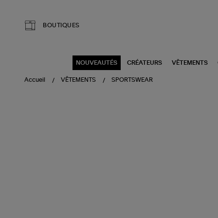
Aller au contenu principal
BOUTIQUES
NOUVEAUTÉS
CRÉATEURS
VÊTEMENTS
Accueil
VÊTEMENTS
SPORTSWEAR