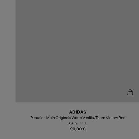
ADIDAS
Pantalon Main Originals Warm Vanilla/Team Victory Red
XS
S
M
L
90,00 €