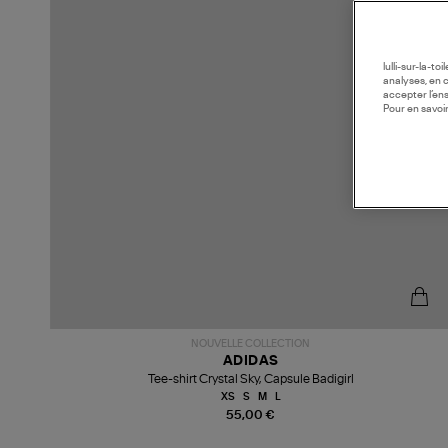
lulli-sur-la-t
analyses, en 
accepter l’en
Pour en savoir
NOUVELLE COLLECTION
ADIDAS
Tee-shirt Crystal Sky, Capsule Badigirl
XS
S
M
L
55,00 €