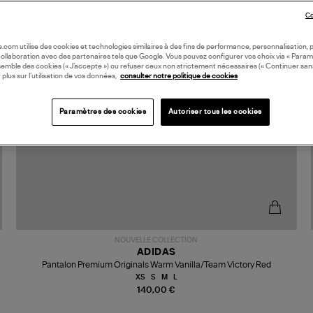
Co
oile.com utilise des cookies et technologies similaires à des fins de performance, personnalisation, p
collaboration avec des partenaires tels que Google. Vous pouvez configurer vos choix via « Param
semble des cookies (« J’accepte ») ou refuser ceux non strictement nécessaires (« Continuer san
 plus sur l’utilisation de vos données,
consulter notre politique de cookies
Paramètres des cookies
Autoriser tous les cookies
NOUVELLE COLLECTION
ADIDAS
Pantalon Premium Originals Warm Vanilla/Team Victory Red
XS
S
M
L
140,00 €