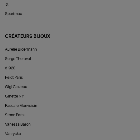
&
Sportmax
CRÉATEURS BIJOUX
Aurélie Bidermann
Serge Thoraval
d1928
Feidt Paris
Gigi Clozeau
Ginette NY
Pascale Monvoisin
Stone Paris
Vanessa Baroni
Vanrycke