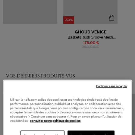
-50%
GHOUD VENICE
Baskets Rush Groove Mesh
Suédé Beige Vert Rose
175,00 €
350,00 €
VOS DERNIERS PRODUITS VUS
Continuer sans accepter
lulli-sur-la-toile.com utilise des cookies et technologies similaires à des fins de
performance, personnalisation, publicité et analyses, en collaboration avec des
partenaires tels que Google. Vous pouvez configurer vos choix via « Paramétrer »,
accepter l’ensemble des cookies (« J’accepte ») ou refuser ceux non strictement
nécessaires (« Continuer sans accepter »). Pour en savoir plus sur l’utilisation de
vos données,
consulter notre politique de cookies