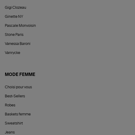
Gigi Clozeau
Ginette NY
Pascale Monvoisin
Stone Paris
Vanessa Baroni
Vanrycke
MODE FEMME
Choisi pour vous
Best-Sellers
Robes
Baskets femme
Sweatshirt
Jeans