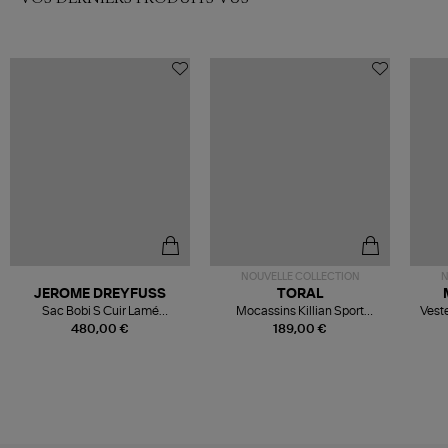
NOUVELLE COLLECTION
N
JEROME DREYFUSS
TORAL
Sac Bobi S Cuir Lamé
Mocassins Killian Sport
Veste
Champagne
Mousse
480,00 €
189,00 €