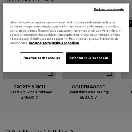
Continuer sans accepter
lulli-sur-la-toile.com utilise des cookies et technologies similaires à des fins de
COLLABORATION
MADE IN EUROPE
MADE 
performance, personnalisation, publicité et analyses, en collaboration avec des
partenaires tels que Google. Vous pouvez configurer vos choix via « Paramétrer »,
accepter l’ensemble des cookies (« J’accepte ») ou refuser ceux non strictement
nécessaires (« Continuer sans accepter »). Pour en savoir plus sur l’utilisation de
vos données,
consulter notre politique de cookies
Paramètres des cookies
Autoriser tous les cookies
SPORTY & RICH
GOLDEN GOOSE
Sweatshirt Hoodie Yankees
Sweatshirt Oversize Crop
Curve White, Collaboration
Vintage Gray Melange
E
245,00 €
550,00 €
Sporty & Rich x 47Brand
VOS DERNIERS PRODUITS VUS