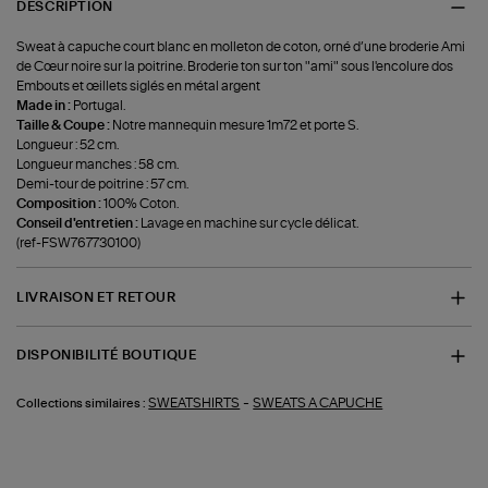
DESCRIPTION
Sweat à capuche court blanc en molleton de coton, orné d’une broderie Ami
de Cœur noire sur la poitrine. Broderie ton sur ton "ami" sous l'encolure dos
Embouts et œillets siglés en métal argent
Made in :
Portugal.
Taille & Coupe :
Notre mannequin mesure 1m72 et porte S.
Longueur : 52 cm.
Longueur manches : 58 cm.
Demi-tour de poitrine : 57 cm.
Composition :
100% Coton.
Conseil d'entretien :
Lavage en machine sur cycle délicat.
(ref-FSW767730100)
LIVRAISON ET RETOUR
DISPONIBILITÉ BOUTIQUE
-
SWEATSHIRTS
SWEATS A CAPUCHE
Collections similaires :