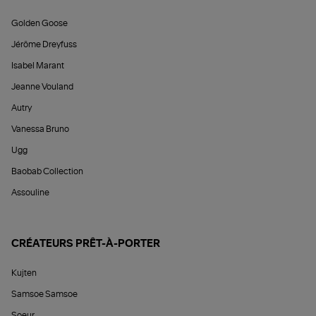
Golden Goose
Jérôme Dreyfuss
Isabel Marant
Jeanne Vouland
Autry
Vanessa Bruno
Ugg
Baobab Collection
Assouline
CRÉATEURS PRÊT-À-PORTER
Kujten
Samsoe Samsoe
Soeur