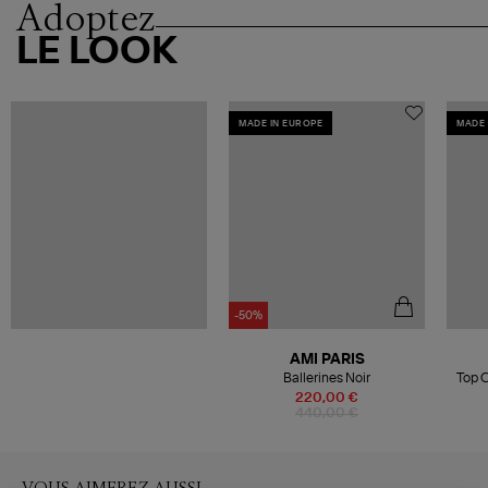
Adoptez
LE LOOK
MADE IN EUROPE
MADE 
-50%
AMI PARIS
Ballerines Noir
Top 
220,00 €
440,00 €
VOUS AIMEREZ AUSSI