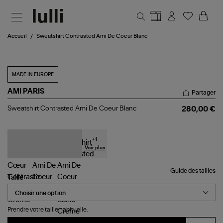
Aller au contenu principal
Accueil
Sweatshirt Contrasted Ami De Coeur Blanc
MADE IN EUROPE
AMI PARIS
Partager
Sweatshirt
Sweatshirt Contrasted Ami De Coeur Blanc
280,00 €
Contrasted
Ami
De
Coeur
+
1
Blanc
Voir plus
Guide des tailles
Taille
Prendre votre taille habituelle.