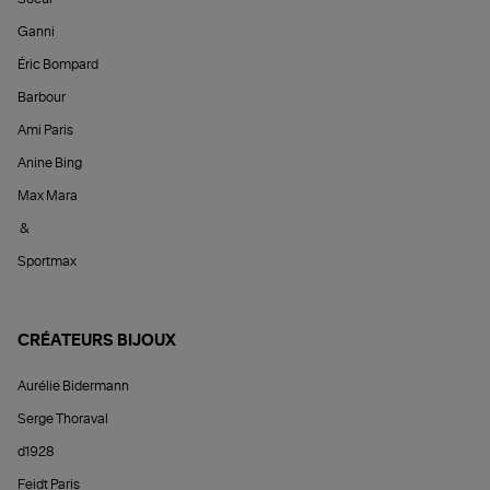
Ganni
Éric Bompard
Barbour
Ami Paris
Anine Bing
Max Mara
&
Sportmax
CRÉATEURS BIJOUX
Aurélie Bidermann
Serge Thoraval
d1928
Feidt Paris