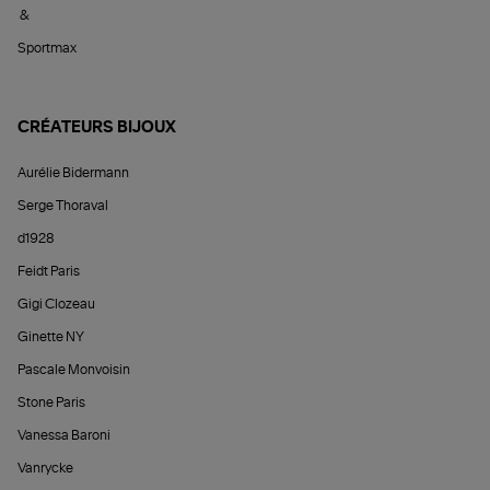
&
Sportmax
CRÉATEURS BIJOUX
Aurélie Bidermann
Serge Thoraval
d1928
Feidt Paris
Gigi Clozeau
Ginette NY
Pascale Monvoisin
Stone Paris
Vanessa Baroni
Vanrycke