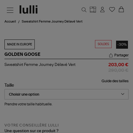
Aller au contenu principal
Accueil
Sweatshirt Femme Journey Délavé Vert
SOLDES
-30%
MADE IN EUROPE
GOLDEN GOOSE
Partager
Sweatshirt
Sweatshirt Femme Journey Délavé Vert
203,00 €
Femme
290,00 €
Journey
Délavé
Guide des tailles
Vert
Taille
Prendre votre taille habituelle.
VOTRE CONSEILLÈRE LULLI
Une question sur ce produit ?