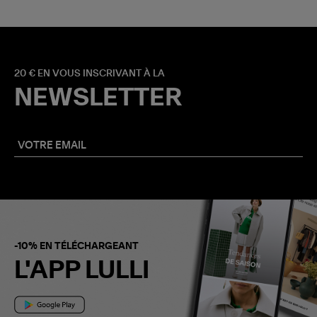
20 € EN VOUS INSCRIVANT À LA
NEWSLETTER
-10% EN TÉLÉCHARGEANT
L'APP LULLI