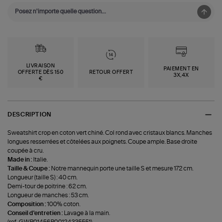
LIVRAISON
PAIEMENT EN
OFFERTE DÈS 150
RETOUR OFFERT
3X,4X
€
DESCRIPTION
Sweatshirt crop en coton vert chiné. Col rond avec cristaux blancs. Manches
longues resserrées et côtelées aux poignets. Coupe ample. Base droite
coupée à cru.
Made in :
Italie.
Taille & Coupe :
Notre mannequin porte une taille S et mesure 172 cm.
Longueur (taille S) : 40 cm.
Demi-tour de poitrine : 62 cm.
Longueur de manches : 53 cm.
Composition :
100% coton.
Conseil d'entretien :
Lavage à la main.
(ref-GWP01456P00124335551)