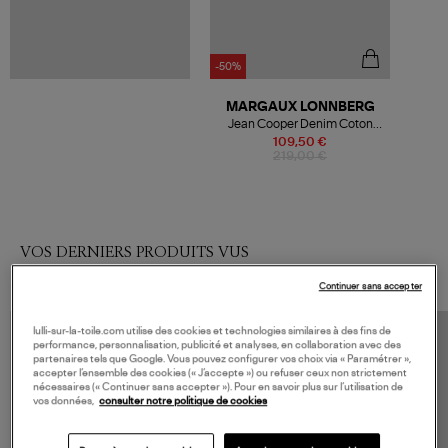
-50%
MARGAUX LONNBERG
Jean Cooper Denim Coton
Bleu Clair
109,50 €
219,00 €
VOS DERNIERS PRODUITS VUS
Continuer sans accepter
lulli-sur-la-toile.com utilise des cookies et technologies similaires à des fins de
performance, personnalisation, publicité et analyses, en collaboration avec des
partenaires tels que Google. Vous pouvez configurer vos choix via « Paramétrer »,
accepter l’ensemble des cookies (« J’accepte ») ou refuser ceux non strictement
nécessaires (« Continuer sans accepter »). Pour en savoir plus sur l’utilisation de
vos données,
consulter notre politique de cookies