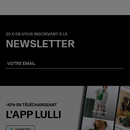
20 € EN VOUS INSCRIVANT À LA
NEWSLETTER
-10% EN TÉLÉCHARGEANT
L'APP LULLI