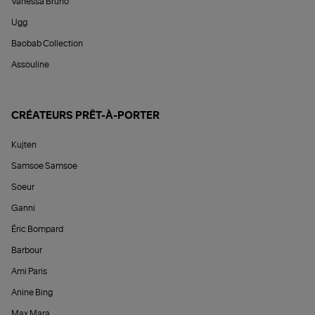
Vanessa Bruno
Ugg
Baobab Collection
Assouline
CRÉATEURS PRÊT-À-PORTER
Kujten
Samsoe Samsoe
Soeur
Ganni
Éric Bompard
Barbour
Ami Paris
Anine Bing
Max Mara