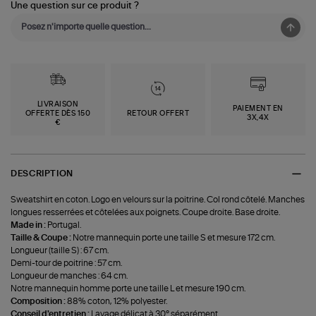
Une question sur ce produit ?
LIVRAISON
PAIEMENT EN
OFFERTE DÈS 150
RETOUR OFFERT
3X,4X
€
DESCRIPTION
Sweatshirt en coton. Logo en velours sur la poitrine. Col rond côtelé. Manches
longues resserrées et côtelées aux poignets. Coupe droite. Base droite.
Made in :
Portugal.
Taille & Coupe :
Notre mannequin porte une taille S et mesure 172 cm.
Longueur (taille S) : 67 cm.
Demi-tour de poitrine : 57 cm.
Longueur de manches : 64 cm.
Notre mannequin homme porte une taille L et mesure 190 cm.
Composition :
88% coton, 12% polyester.
Conseil d'entretien :
Lavage délicat à 30° séparément.