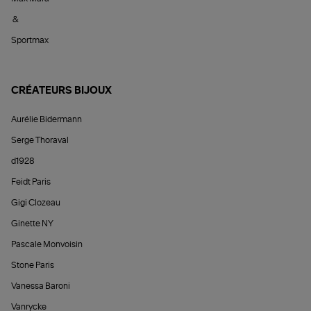
&
Sportmax
CRÉATEURS BIJOUX
Aurélie Bidermann
Serge Thoraval
d1928
Feidt Paris
Gigi Clozeau
Ginette NY
Pascale Monvoisin
Stone Paris
Vanessa Baroni
Vanrycke