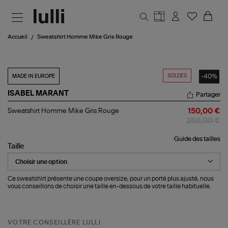
Aller au contenu principal
Accueil
Sweatshirt Homme Mike Gris Rouge
SOLDES
-40%
MADE IN EUROPE
ISABEL MARANT
Partager
Sweatshirt
Sweatshirt Homme Mike Gris Rouge
150,00 €
Homme
250,00 €
Mike
Gris
Guide des tailles
Rouge
Taille
Ce sweatshirt présente une coupe oversize, pour un porté plus ajusté, nous
vous conseillons de choisir une taille en-dessous de votre taille habituelle.
VOTRE CONSEILLÈRE LULLI