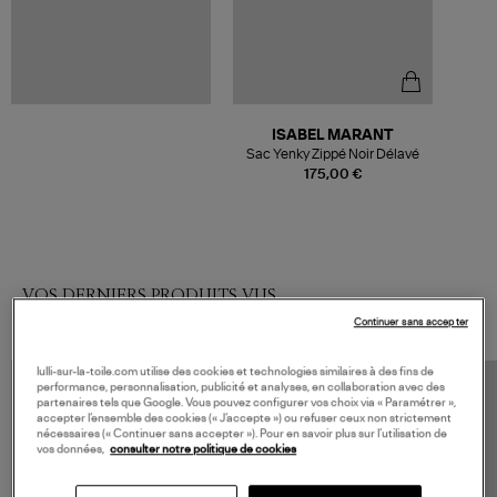
ISABEL MARANT
Sac Yenky Zippé Noir Délavé
175,00 €
VOS DERNIERS PRODUITS VUS
Continuer sans accepter
lulli-sur-la-toile.com utilise des cookies et technologies similaires à des fins de
performance, personnalisation, publicité et analyses, en collaboration avec des
partenaires tels que Google. Vous pouvez configurer vos choix via « Paramétrer »,
accepter l’ensemble des cookies (« J’accepte ») ou refuser ceux non strictement
nécessaires (« Continuer sans accepter »). Pour en savoir plus sur l’utilisation de
vos données,
consulter notre politique de cookies