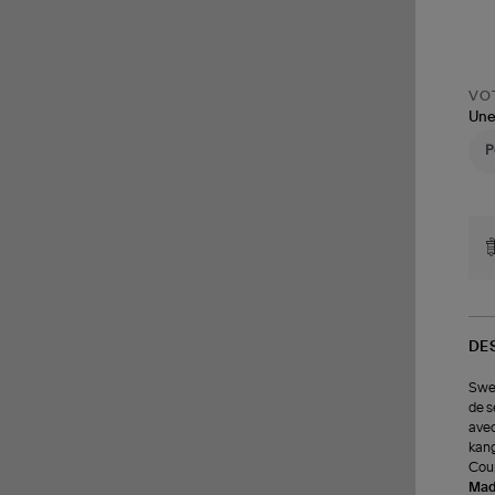
VOT
Une
DE
Swea
de s
avec
kang
Coup
Made