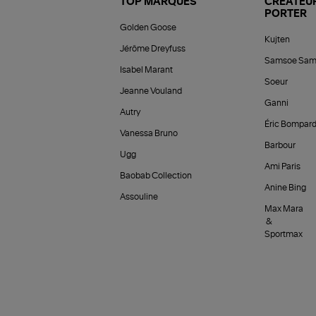
TOP MARQUES
CRÉATEUR
PORTER
Golden Goose
Kujten
Jérôme Dreyfuss
Samsoe Sam
Isabel Marant
Soeur
Jeanne Vouland
Ganni
Autry
Éric Bompar
Vanessa Bruno
Barbour
Ugg
Ami Paris
Baobab Collection
Anine Bing
Assouline
Max Mara
&
Sportmax