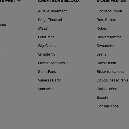
S PRÊT-À-
CRÉATEURS BIJOUX
MODE FEMME
Aurélie Bidermann
Choisi pour vous
Serge Thoraval
Best-Sellers
soe
d1928
Robes
Feidt Paris
Baskets femme
Gigi Clozeau
Sweatshirt
d
Ginette NY
Jeans
Pascale Monvoisin
Sacs à main
Stone Paris
Bijoux tendances
Vanessa Baroni
Doudounes et Parka
Vanrycke
Maison déco
Beauté
Conseil Mode