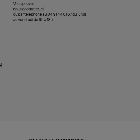
Vous pouvez
nous contacter ici
ou par téléphone au 04 91 44 61 67 du lundi
au vendredi de 9h à 18h.
N