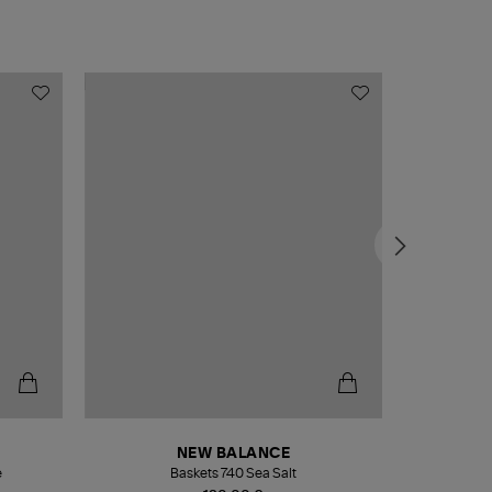
NEW BALANCE
e
Baskets 740 Sea Salt
Veste