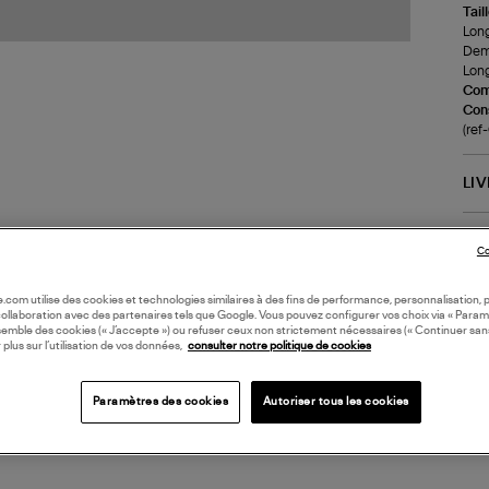
Tail
Long
Demi
Long
Com
Cons
(re
LI
DI
Co
Coll
oile.com utilise des cookies et technologies similaires à des fins de performance, personnalisation, p
collaboration avec des partenaires tels que Google. Vous pouvez configurer vos choix via « Param
semble des cookies (« J’accepte ») ou refuser ceux non strictement nécessaires (« Continuer san
 plus sur l’utilisation de vos données,
consulter notre politique de cookies
Paramètres des cookies
Autoriser tous les cookies