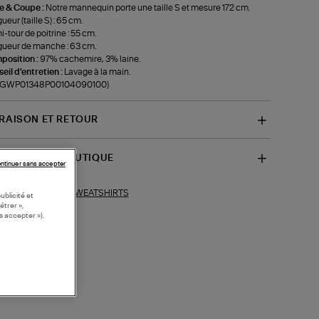
le & Coupe :
Notre mannequin porte une taille S et mesure 172 cm.
ueur (taille S) : 65 cm.
-tour de poitrine : 55 cm.
ueur de manche : 63 cm.
position :
97% cachemire, 3% laine.
eil d'entretien :
Lavage à la main.
f-GWP01348P00104090100)
VRAISON ET RETOUR
SPONIBILITÉ BOUTIQUE
ntinuer sans accepter
SWEATSHIRTS
ections similaires :
ublicité et
étrer »,
s accepter »).