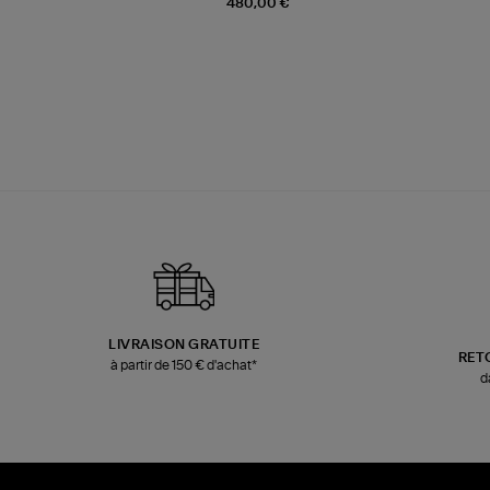
480,00 €
LIVRAISON GRATUITE
RET
à partir de 150 € d'achat*
d