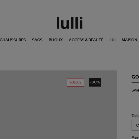
CHAUSSURES
SACS
BIJOUX
ACCESS & BEAUTÉ
LUI
MAISON
GO
-30%
SOLDES
Swe
Swea
Ho
Go
Ca
Noi
Tail
Pren