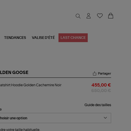
TENDANCES
VALISE D'ÉTÉ
LAST CHANCE
LDEN GOOSE
Partager
atshirt
tshirt Hoodie Golden Cachemire Noir
455,00 €
odie
lden
650,00 €
chemire
r
Guide des tailles
le
dre votre taille habituelle.