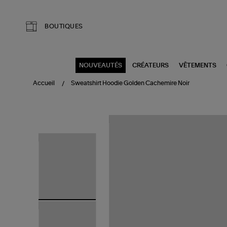
Aller au contenu principal
BOUTIQUES
NOUVEAUTÉS
CRÉATEURS
VÊTEMENTS
Accueil
Sweatshirt Hoodie Golden Cachemire Noir