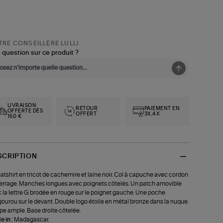
RE CONSEILLÈRE LULLI
 question sur ce produit ?
LIVRAISON
RETOUR
PAIEMENT EN
OFFERTE DÈS
OFFERT
3X,4X
150 €
SCRIPTION
tshirt en tricot de cachemire et laine noir. Col à capuche avec cordon
errage. Manches longues avec poignets côtelés. Un patch amovible
 la lettre G brodée en rouge sur le poignet gauche. Une poche
ourou sur le devant. Double logo étoile en métal bronze dans la nuque.
e ample. Base droite côtelée.
 in :
Madagascar.