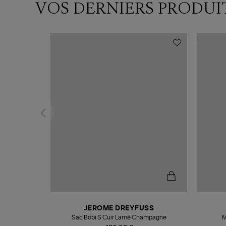
VOS DERNIERS PRODUI
N
JEROME DREYFUSS
te
Sac Bobi S Cuir Lamé Champagne
M