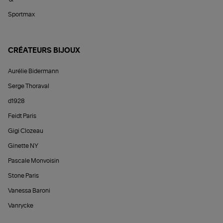
Sportmax
CRÉATEURS BIJOUX
Aurélie Bidermann
Serge Thoraval
d1928
Feidt Paris
Gigi Clozeau
Ginette NY
Pascale Monvoisin
Stone Paris
Vanessa Baroni
Vanrycke