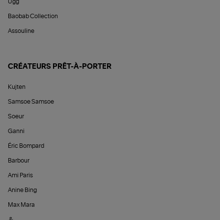
Ugg
Baobab Collection
Assouline
CRÉATEURS PRÊT-À-PORTER
Kujten
Samsoe Samsoe
Soeur
Ganni
Éric Bompard
Barbour
Ami Paris
Anine Bing
Max Mara
&