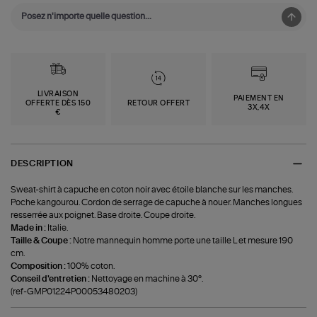
LIVRAISON
PAIEMENT EN
OFFERTE DÈS 150
RETOUR OFFERT
3X,4X
€
DESCRIPTION
Sweat-shirt à capuche en coton noir avec étoile blanche sur les manches.
Poche kangourou. Cordon de serrage de capuche à nouer. Manches longues
resserrée aux poignet. Base droite. Coupe droite.
Made in :
Italie.
Taille & Coupe :
Notre mannequin homme porte une taille L et mesure 190
cm.
Composition :
100% coton.
Conseil d'entretien :
Nettoyage en machine à 30°.
(ref-GMP01224P00053480203)