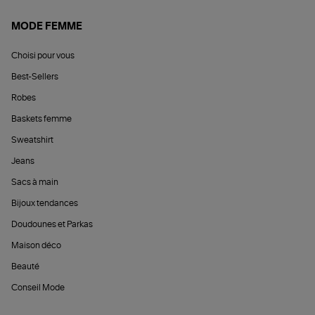
MODE FEMME
Choisi pour vous
Best-Sellers
Robes
Baskets femme
Sweatshirt
Jeans
Sacs à main
Bijoux tendances
Doudounes et Parkas
Maison déco
Beauté
Conseil Mode