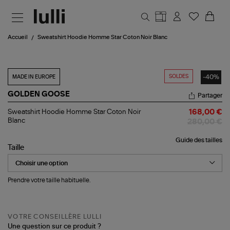
Aller au contenu principal
Accueil
Sweatshirt Hoodie Homme Star Coton Noir Blanc
SOLDES
-40%
MADE IN EUROPE
GOLDEN GOOSE
Partager
Sweatshirt
Sweatshirt Hoodie Homme Star Coton Noir
168,00 €
Hoodie
Blanc
280,00 €
Homme
Star
Guide des tailles
Coton
Taille
Noir
Blanc
Prendre votre taille habituelle.
VOTRE CONSEILLÈRE LULLI
Une question sur ce produit ?