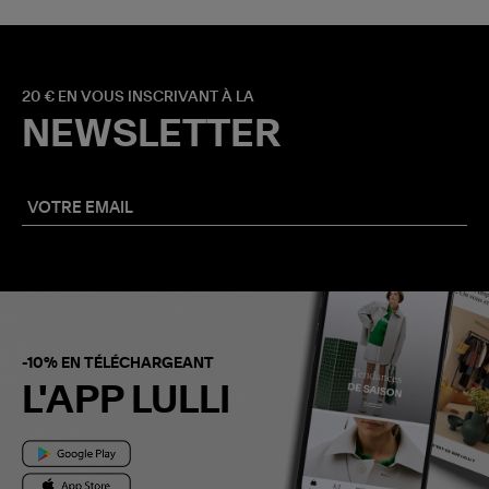
20 € EN VOUS INSCRIVANT À LA
NEWSLETTER
-10% EN TÉLÉCHARGEANT
L'APP LULLI