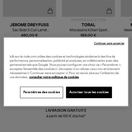
NOUVELLE COLLECTION
N
JEROME DREYFUSS
TORAL
Sac Bobi S Cuir Lamé
Mocassins Killian Sport
Veste
Champagne
Mousse
480,00 €
189,00 €
Continuer sans accepter
lulli-sur-la-toile.com utilise des cookies et technologies similaires à des fins de
performance, personnalisation, publicité et analyses, en collaboration avec des
partenaires tels que Google. Vous pouvez configurer vos choix via « Paramétrer »,
accepter l’ensemble des cookies (« J’accepte ») ou refuser ceux non strictement
nécessaires (« Continuer sans accepter »). Pour en savoir plus sur l’utilisation de
vos données,
consulter notre politique de cookies
Paramètres des cookies
Autoriser tous les cookies
LIVRAISON GRATUITE
à partir de 150 € d'achat*