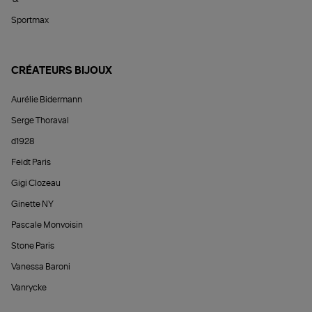
Sportmax
CRÉATEURS BIJOUX
Aurélie Bidermann
Serge Thoraval
d1928
Feidt Paris
Gigi Clozeau
Ginette NY
Pascale Monvoisin
Stone Paris
Vanessa Baroni
Vanrycke