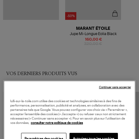
-50%
MARANT ÉTOILE
Jupe Mi-Longue Eolia Black
160,00 €
320,00 €
VOS DERNIERS PRODUITS VUS
Continuer sans accepter
lulli-sur-la-toile.com utilise des cookies et technologies similaires à des fins de
performance, personnalisation, publicité et analyses, en collaboration avec des
partenaires tels que Google. Vous pouvez configurer vos choix via « Paramétrer »,
accepter l’ensemble des cookies (« J’accepte ») ou refuser ceux non strictement
nécessaires (« Continuer sans accepter »). Pour en savoir plus sur l’utilisation de
vos données,
consulter notre politique de cookies
Paramètres des cookies
Autoriser tous les cookies