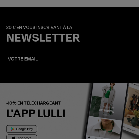
20 € EN VOUS INSCRIVANT À LA
NEWSLETTER
-10% EN TÉLÉCHARGEANT
L'APP LULLI