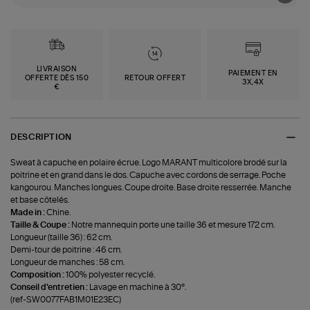
LIVRAISON
PAIEMENT EN
OFFERTE DÈS 150
RETOUR OFFERT
3X,4X
€
DESCRIPTION
Sweat à capuche en polaire écrue. Logo MARANT multicolore brodé sur la
poitrine et en grand dans le dos. Capuche avec cordons de serrage. Poche
kangourou. Manches longues. Coupe droite. Base droite resserrée. Manche
et base côtelés.
Made in :
Chine.
Taille & Coupe :
Notre mannequin porte une taille 36 et mesure 172 cm.
Longueur (taille 36) : 62 cm.
Demi-tour de poitrine : 46 cm.
Longueur de manches : 58 cm.
Composition :
100% polyester recyclé.
Conseil d'entretien :
Lavage en machine à 30°.
(ref-SW0077FAB1M01E23EC)