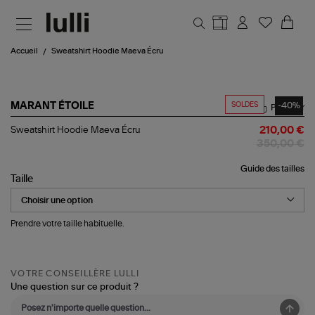
Aller au contenu principal
Accueil
Sweatshirt Hoodie Maeva Écru
SOLDES
-40%
MARANT ÉTOILE
Partager
Sweatshirt
Sweatshirt Hoodie Maeva Écru
210,00 €
Hoodie
350,00 €
Maeva
Écru
Guide des tailles
Taille
Prendre votre taille habituelle.
VOTRE CONSEILLÈRE LULLI
Une question sur ce produit ?