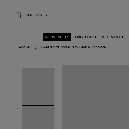
Aller au contenu principal
BOUTIQUES
NOUVEAUTÉS
CRÉATEURS
VÊTEMENTS
Accueil
Sweatshirt Hoodie Patou Noir Multicolore