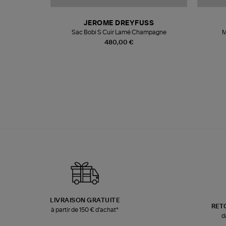
T
JEROME DREYFUSS
k
Sac Bobi S Cuir Lamé Champagne
M
480,00 €
LIVRAISON GRATUITE
RET
à partir de 150 € d'achat*
d