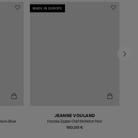
MADE IN EUROPE
MADE
JEANNE VOULAND
shirt Hoodie Washed Horn Black-Blue
Hoodie Zipper Olaf Molleton Noir
160,00 €