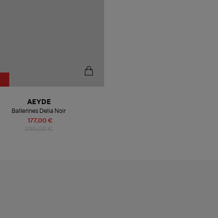
%
AEYDE
Ballerines Delia Noir
177,00 €
295,00 €