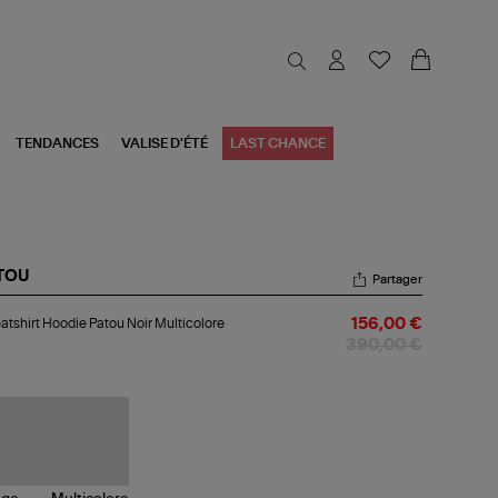
TENDANCES
VALISE D'ÉTÉ
LAST CHANCE
TOU
Partager
atshirt
tshirt Hoodie Patou Noir Multicolore
156,00 €
odie
tou
390,00 €
r
ticolore