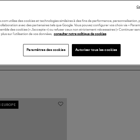
DI
Co
Coll
oile.com utilise des cookies et technologies similaires à des fins de performance, personnalisation, p
collaboration avec des partenaires tels que Google. Vous pouvez configurer vos choix via « Param
semble des cookies (« J’accepte ») ou refuser ceux non strictement nécessaires (« Continuer san
 plus sur l’utilisation de vos données,
consulter notre politique de cookies
Paramètres des cookies
Autoriser tous les cookies
N EUROPE