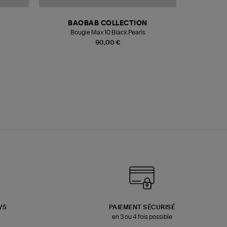
BAOBAB COLLECTION
Bougie Max 10 Black Pearls
Paréo Fou
90,00 €
3/5
PAIEMENT SÉCURISÉ
en 3 ou 4 fois possible