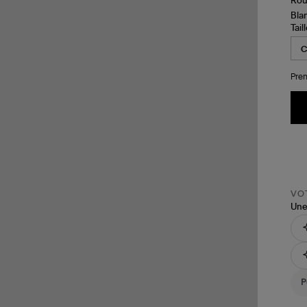
Tail
Pren
VOT
Une