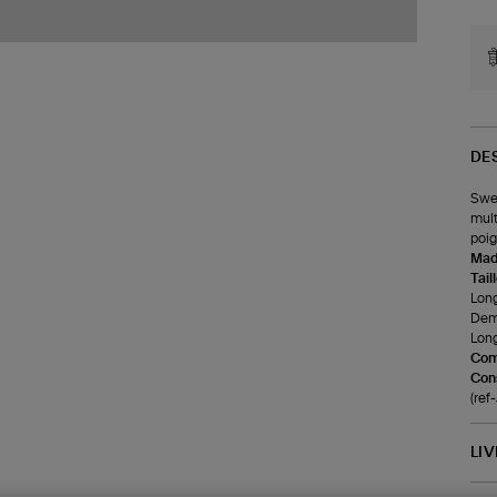
DE
Swea
mult
poig
Made
Tail
Long
Demi
Long
Com
Cons
(re
LI