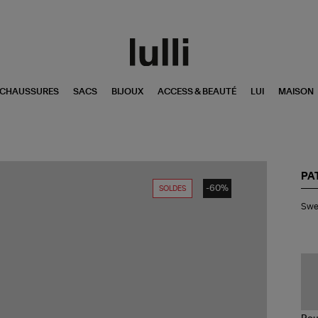
CHAUSSURES
SACS
BIJOUX
ACCESS & BEAUTÉ
LUI
MAISON
PA
-60%
SOLDES
Swe
Swea
Ho
Pa
Noi
Mul