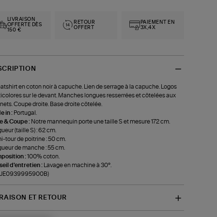
LIVRAISON
RETOUR
PAIEMENT EN
OFFERTE DÈS
OFFERT
3X,4X
150 €
SCRIPTION
tshirt en coton noir à capuche. Lien de serrage à la capuche. Logos
icolores sur le devant. Manches longues resserrées et côtelées aux
nets. Coupe droite. Base droite côtelée.
 in :
Portugal.
le & Coupe :
Notre mannequin porte une taille S et mesure 172 cm.
ueur (taille S) : 62 cm.
-tour de poitrine : 50 cm.
ueur de manche : 55 cm.
position :
100% coton.
eil d'entretien :
Lavage en machine à 30°.
f-JE0939995900B)
VRAISON ET RETOUR