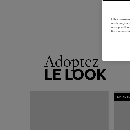
lulli-sur-la-t
analyses, en 
accepter l’en
Pour en savoir
Adoptez
LE LOOK
MADE I