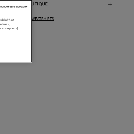
SPONIBILITÉ BOUTIQUE
ntinuer sans accepter
SWEATSHIRTS
ections similaires :
ublicité et
étrer »,
s accepter »).