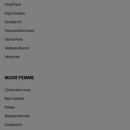
Feidt Paris
Gigi Clozeau
Ginette NY
Pascale Monvoisin
Stone Paris
Vanessa Baroni
Vanrycke
MODE FEMME
Choisi pour vous
Best-Sellers
Robes
Baskets femme
Sweatshirt