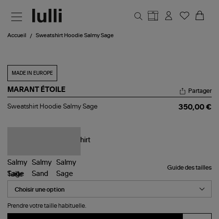
Aller au contenu principal
Accueil
Sweatshirt Hoodie Salmy Sage
MADE IN EUROPE
MARANT ÉTOILE
Partager
Sweatshirt
Sweatshirt Hoodie Salmy Sage
350,00 €
Hoodie
Salmy
Sage
Guide des tailles
Taille
Prendre votre taille habituelle.