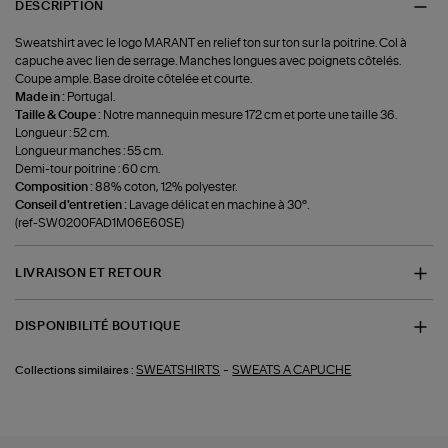
DESCRIPTION
Sweatshirt avec le logo MARANT en relief ton sur ton sur la poitrine. Col à
capuche avec lien de serrage. Manches longues avec poignets côtelés.
Coupe ample. Base droite côtelée et courte.
Made in :
Portugal.
Taille & Coupe :
Notre mannequin mesure 172 cm et porte une taille 36.
Longueur : 52 cm.
Longueur manches : 55 cm.
Demi-tour poitrine : 60 cm.
Composition :
88% coton, 12% polyester.
Conseil d'entretien :
Lavage délicat en machine à 30°.
(ref-SW0200FAD1M06E60SE)
LIVRAISON ET RETOUR
DISPONIBILITÉ BOUTIQUE
-
SWEATSHIRTS
SWEATS A CAPUCHE
Collections similaires :