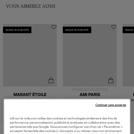
VOUS AIMEREZ AUSSI
MADE IN EUROPE
MADE IN EUROPE
MADE 
NOUVELLE COLLECTION
MARANT ÉTOILE
AMI PARIS
Sweat Shirt Salmy Sage Ecru
Sweatshirt Ami De Coeur Vert
Swe
Bouteille Noir
320,00 €
330,00 €
Continuer sans accepter
lulli-sur-la-toile.com utilise des cookies et technologies similaires à des fins de
performance, personnalisation, publicité et analyses, en collaboration avec des
partenaires tels que Google. Vous pouvez configurer vos choix via « Paramétrer »,
accepter l’ensemble des cookies (« J’accepte ») ou refuser ceux non strictement