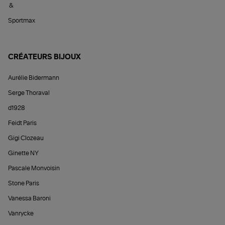
&
Sportmax
CRÉATEURS BIJOUX
Aurélie Bidermann
Serge Thoraval
d1928
Feidt Paris
Gigi Clozeau
Ginette NY
Pascale Monvoisin
Stone Paris
Vanessa Baroni
Vanrycke