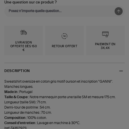
Une question sur ce produit ?
LIVRAISON
PAIEMENT EN
OFFERTE DÈS 150
RETOUR OFFERT
3X,4X
€
DESCRIPTION
Sweatshirt oversize en coton gris motif ourson et inscription "GANNI".
Manches longues.
Made in :
Portugal
Taille & Coupe :
Notre mannequin porte une taille SM et mesure 175 cm.
Longueur (taille SM) : 71 cm.
Demi-tour de poitrine : 54 cm.
Longueur de manches : 70 cm.
Composition :
100% coton.
Conseil d'entretien :
Lavage en machine à 30°C.
(ref-T4162921)