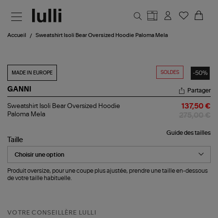
Aller au contenu principal
Accueil
Sweatshirt Isoli Bear Oversized Hoodie Paloma Mela
SOLDES
-50%
MADE IN EUROPE
GANNI
Partager
Sweatshirt
Sweatshirt Isoli Bear Oversized Hoodie
137,50 €
Isoli
Paloma Mela
275,00 €
Bear
Oversized
Guide des tailles
Hoodie
Taille
Paloma
Mela
Produit oversize, pour une coupe plus ajustée, prendre une taille en-dessous
de votre taille habituelle.
VOTRE CONSEILLÈRE LULLI