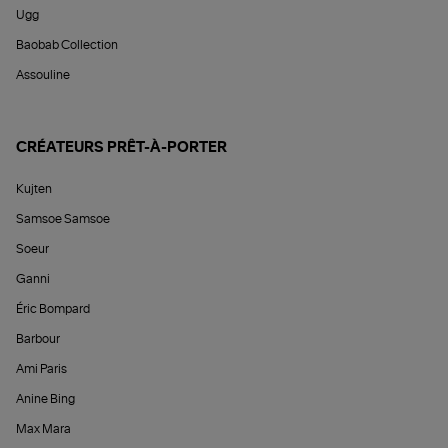
Ugg
Baobab Collection
Assouline
CRÉATEURS PRÊT-À-PORTER
Kujten
Samsoe Samsoe
Soeur
Ganni
Éric Bompard
Barbour
Ami Paris
Anine Bing
Max Mara