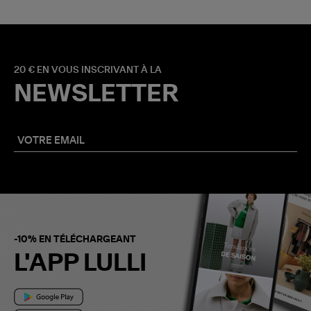
20 € EN VOUS INSCRIVANT À LA
NEWSLETTER
-10% EN TÉLÉCHARGEANT
L'APP LULLI