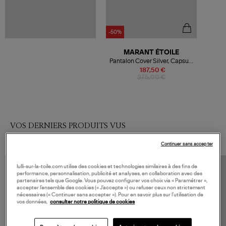
-50%
MARANT ÉTOILE
Pantalon Cover Silver, Capsule
XMas
187,50 €
375,00 €
VOS DERNIERS PRODUITS VUS
Continuer sans accepter
lulli-sur-la-toile.com utilise des cookies et technologies similaires à des fins de
performance, personnalisation, publicité et analyses, en collaboration avec des
partenaires tels que Google. Vous pouvez configurer vos choix via « Paramétrer »,
accepter l’ensemble des cookies (« J’accepte ») ou refuser ceux non strictement
nécessaires (« Continuer sans accepter »). Pour en savoir plus sur l’utilisation de
vos données,
consulter notre politique de cookies