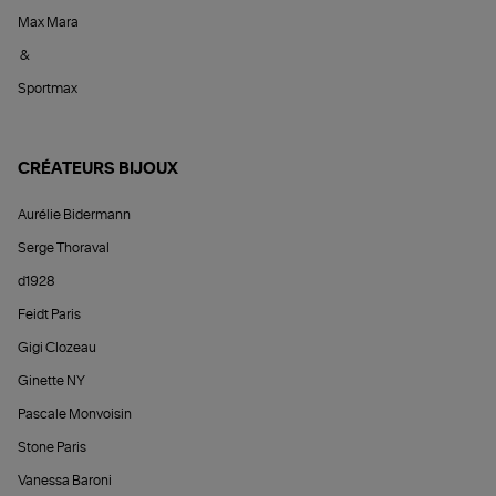
Max Mara
&
Sportmax
CRÉATEURS BIJOUX
Aurélie Bidermann
Serge Thoraval
d1928
Feidt Paris
Gigi Clozeau
Ginette NY
Pascale Monvoisin
Stone Paris
Vanessa Baroni