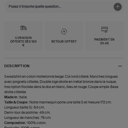
LIVRAISON
PAIEMENT EN
OFFERTE DÈS 150
RETOUR OFFERT
3X,4X
€
DESCRIPTION
Sweatshirt en coton molletonné beige. Col rond côtelé. Manches longues
avec poignets côtelés. Double logo étoile en métal bronze dans la nuque.
Inscription flockée dans le dos en blanc, bleu et rouge. Coupe ample. Base
droite côtelée.
Made in :
Italie.
Taille & Coupe :
Notre mannequin porte une taille S et mesure 172 cm.
Longueur (taille S) : 64 cm.
Demi-tour de poitrine : 49 cm.
Longueur de manches : 76 cm.
Composition :
100% coton.
Bord côte : 100% coton.