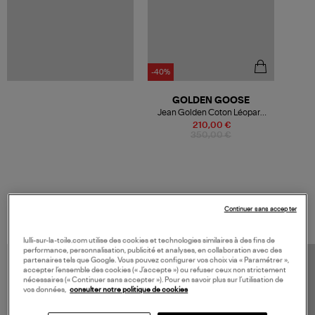
-40%
GOLDEN GOOSE
Jean Golden Coton Léopard
Noir
210,00 €
350,00 €
VOS DERNIERS PRODUITS VUS
Continuer sans accepter
lulli-sur-la-toile.com utilise des cookies et technologies similaires à des fins de
performance, personnalisation, publicité et analyses, en collaboration avec des
partenaires tels que Google. Vous pouvez configurer vos choix via « Paramétrer »,
accepter l’ensemble des cookies (« J’accepte ») ou refuser ceux non strictement
nécessaires (« Continuer sans accepter »). Pour en savoir plus sur l’utilisation de
vos données,
consulter notre politique de cookies