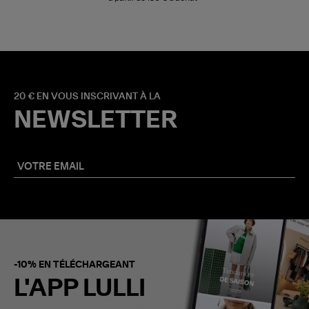
20 € EN VOUS INSCRIVANT À LA
NEWSLETTER
-10% EN TÉLÉCHARGEANT
L'APP LULLI