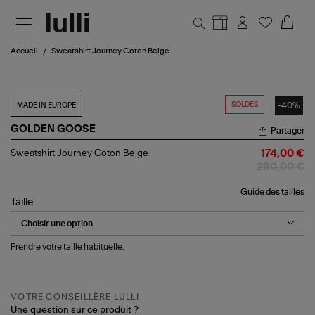
Aller au contenu principal
Accueil
Sweatshirt Journey Coton Beige
SOLDES
-40%
MADE IN EUROPE
GOLDEN GOOSE
Partager
Sweatshirt
Sweatshirt Journey Coton Beige
174,00 €
Journey
290,00 €
Coton
Beige
Guide des tailles
Taille
Prendre votre taille habituelle.
VOTRE CONSEILLÈRE LULLI
Une question sur ce produit ?