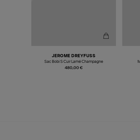
T
JEROME DREYFUSS
k
Sac Bobi S Cuir Lamé Champagne
M
480,00 €