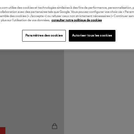
oile.com utilise des cookies et technologies similaires à des fins de performance, personnalisation, p
collaboration avec des partenaires tels que Google. Vous pouvez configurer vos choix via « Param
semble des cookies (« J’accepte ») ou refuser ceux non strictement nécessaires (« Continuer san
 plus sur l’utilisation de vos données,
consulter notre politique de cookies
Paramètres des cookies
Autoriser tous les cookies