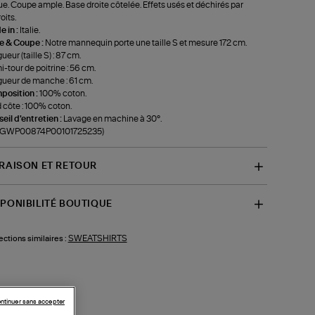
e. Coupe ample. Base droite côtelée. Effets usés et déchirés par
oits.
 in :
Italie.
le & Coupe :
Notre mannequin porte une taille S et mesure 172 cm.
ueur (taille S) : 87 cm.
-tour de poitrine : 56 cm.
ueur de manche : 61 cm.
position :
100% coton.
 côte : 100% coton.
eil d'entretien :
Lavage en machine à 30°.
f-GWP00874P00101725235)
VRAISON ET RETOUR
SPONIBILITÉ BOUTIQUE
SWEATSHIRTS
ections similaires :
ntinuer sans accepter