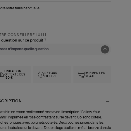
dre votre taille habituelle.
RE CONSEILLÈRE LULLI
 question sur ce produit ?
LIVRAISON
RETOUR
PAIEMENT EN
OFFERTE DÈS
OFFERT
3X,4X
150 €
SCRIPTION
tshirt en coton molletonné rose avec l'inscription "Follow Your
ms" imprimée en rose contrastant sur le devant. Col rond côtelé.
hes longues avec poignets côtelés. Deux poches prises dans les
ures latérales sur le devant. Double logo étoile en métal bronze dans la