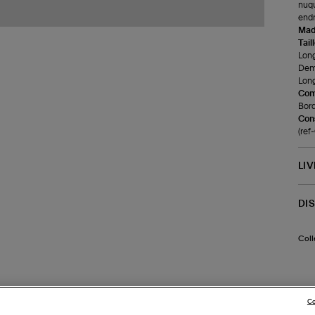
nuqu
endr
Made
Tail
Long
Demi
Long
Com
Bord
Cons
(re
LI
DI
Coll
Co