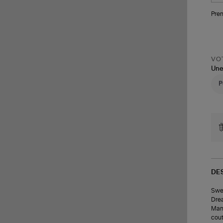
Pren
VOT
Une
DE
Swea
Drea
Manc
cout