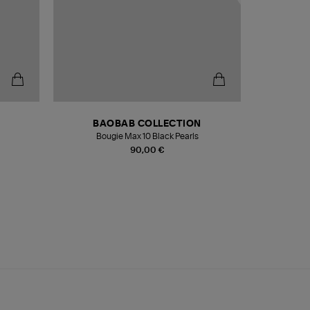
BAOBAB COLLECTION
Bougie Max 10 Black Pearls
Paréo Fou
90,00 €