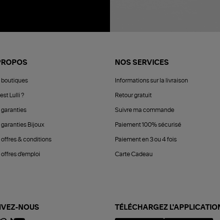
PROPOS
NOS SERVICES
 boutiques
Informations sur la livraison
est Lulli ?
Retour gratuit
 garanties
Suivre ma commande
 garanties Bijoux
Paiement 100% sécurisé
 offres & conditions
Paiement en 3 ou 4 fois
offres d'emploi
Carte Cadeau
IVEZ-NOUS
TÉLÉCHARGEZ L'APPLICATIO