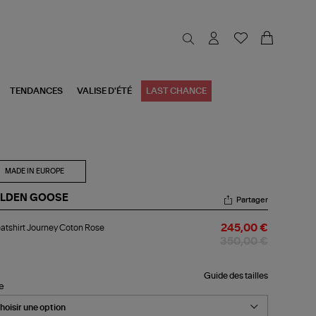
TENDANCES
VALISE D'ÉTÉ
LAST CHANCE
MADE IN EUROPE
LDEN GOOSE
Partager
atshirt
tshirt Journey Coton Rose
245,00 €
urney
ton
350,00 €
se
Guide des tailles
le