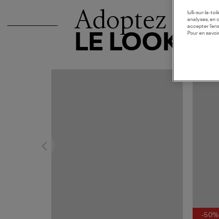
Adoptez
lulli-sur-la-t
analyses, en 
accepter l’en
Pour en savoir
LE LOOK
-50%