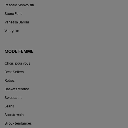
Pascale Monvoisin
Stone Paris
Vanessa Baroni
Vanrycke
MODE FEMME
Choisi pour vous
Best-Sellers
Robes
Baskets femme
Sweatshirt
Jeans
Sacs à main
Bijoux tendances