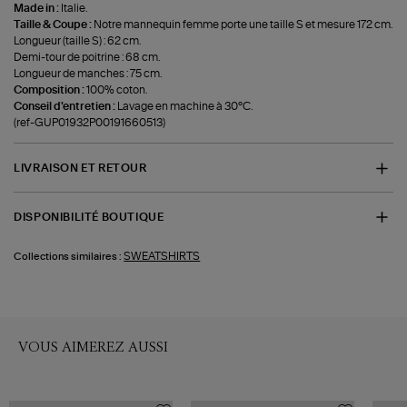
Made in :
Italie.
Taille & Coupe :
Notre mannequin femme porte une taille S et mesure 172 cm.
Longueur (taille S) : 62 cm.
Demi-tour de poitrine : 68 cm.
Longueur de manches : 75 cm.
Composition :
100% coton.
Conseil d'entretien :
Lavage en machine à 30°C.
(ref-GUP01932P00191660513)
LIVRAISON ET RETOUR
DISPONIBILITÉ BOUTIQUE
SWEATSHIRTS
Collections similaires :
VOUS AIMEREZ AUSSI