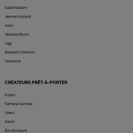
Isabel Marant
Jeanne Vouland
Autry
Vanessa Bruno
Ugg
Baobab Collection
Assouline
CRÉATEURS PRÊT-À-PORTER
Kujten
Samsoe Samsoe
Soeur
Ganni
Éric Bompard