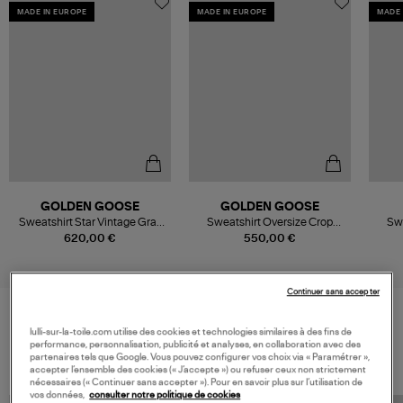
MADE IN EUROPE
MADE IN EUROPE
MADE 
GOLDEN GOOSE
GOLDEN GOOSE
Sweatshirt Star Vintage Gray
Sweatshirt Oversize Crop
Sw
Melange
Vintage Gray Melange
620,00 €
550,00 €
Continuer sans accepter
lulli-sur-la-toile.com utilise des cookies et technologies similaires à des fins de
VOS DERNIERS PRODUITS VUS
performance, personnalisation, publicité et analyses, en collaboration avec des
partenaires tels que Google. Vous pouvez configurer vos choix via « Paramétrer »,
accepter l’ensemble des cookies (« J’accepte ») ou refuser ceux non strictement
nécessaires (« Continuer sans accepter »). Pour en savoir plus sur l’utilisation de
vos données,
consulter notre politique de cookies