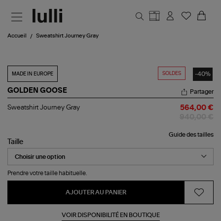
Aller au contenu principal
Accueil
Sweatshirt Journey Gray
SOLDES
-40%
MADE IN EUROPE
GOLDEN GOOSE
Partager
Sweatshirt
Sweatshirt Journey Gray
564,00 €
Journey
940,00 €
Gray
Guide des tailles
Taille
Prendre votre taille habituelle.
AJOUTER AU PANIER
VOIR DISPONIBILITÉ EN BOUTIQUE