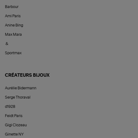
Barbour
Ami Paris
Anine Bing
Max Mara
&
Sportmax
CRÉATEURS BIJOUX
Aurélie Bidermann
Serge Thoraval
d1928
Feidt Paris
Gigi Clozeau
Ginette NY