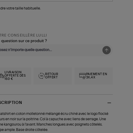
dre votre taille habituelle.
RE CONSEILLÈRE LULLI
 question sur ce produit ?
LIVRAISON
RETOUR
PAIEMENT EN
OFFERTE DÈS
OFFERT
3X,4X
150 €
SCRIPTION
tshirt en coton molletonné mélangé écru chiné avec le logo flocké
urs en noir sur la poitrine. Col à capuche avec liens de serrage. Une
e kangourou à l'avant. Manches longues avec poignets côtelés.
e ample. Base droite côtelée.