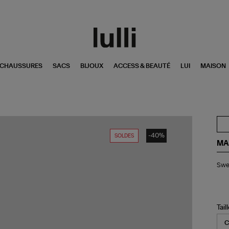
CHAUSSURES
SACS
BIJOUX
ACCESS & BEAUTÉ
LUI
MAISON
-40%
SOLDES
MA
Swe
Swea
Mal
Co
Écr
Tail