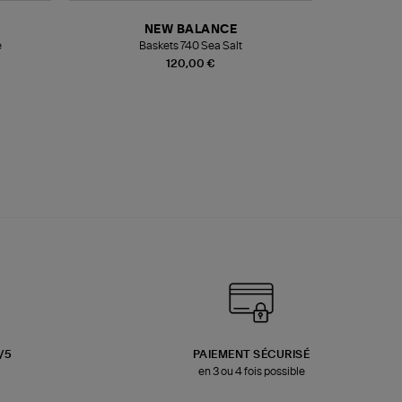
NEW BALANCE
e
Baskets 740 Sea Salt
Veste
120,00 €
3/5
PAIEMENT SÉCURISÉ
en 3 ou 4 fois possible