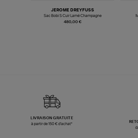
N
JEROME DREYFUSS
te
Sac Bobi S Cuir Lamé Champagne
M
480,00 €
LIVRAISON GRATUITE
RET
à partir de 150 € d'achat*
d