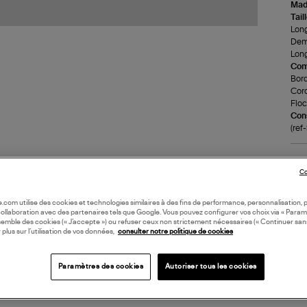
Made
Tail
Long
Demi
Long
Com
Bord
Cord
Floc
Cons
(re
LI
Co
DI
oile.com utilise des cookies et technologies similaires à des fins de performance, personnalisation, p
collaboration avec des partenaires tels que Google. Vous pouvez configurer vos choix via « Param
semble des cookies (« J’accepte ») ou refuser ceux non strictement nécessaires (« Continuer san
 plus sur l’utilisation de vos données,
consulter notre politique de cookies
Coll
Paramètres des cookies
Autoriser tous les cookies