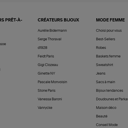
S PRÊT-À-
CRÉATEURS BIJOUX
MODE FEMME
Aurélie Bidermann
Choisi pour vous
Serge Thoraval
Best-Sellers
soe
d1928
Robes
Feidt Paris
Baskets femme
Gigi Clozeau
Sweatshirt
d
Ginette NY
Jeans
Pascale Monvoisin
Sacs à main
Stone Paris
Bijoux tendances
Vanessa Baroni
Doudounes et Parka
Vanrycke
Maison déco
Beauté
Conseil Mode