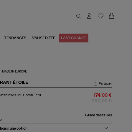
TENDANCES
VALISE D'ÉTÉ
LAST CHANCE
MADE IN EUROPE
RANT ÉTOILE
Partager
atshirt
tshirt Malibu Coton Écru
174,00 €
ibu
ton
290,00 €
u
Guide des tailles
le