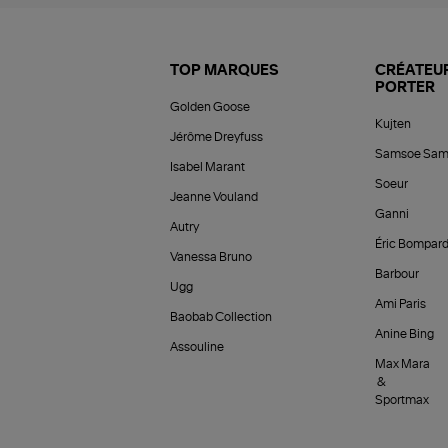
TOP MARQUES
CRÉATEUR
PORTER
Golden Goose
Kujten
Jérôme Dreyfuss
Samsoe Sam
Isabel Marant
Soeur
Jeanne Vouland
Ganni
Autry
Éric Bompar
Vanessa Bruno
Barbour
Ugg
Ami Paris
Baobab Collection
Anine Bing
Assouline
Max Mara
&
Sportmax