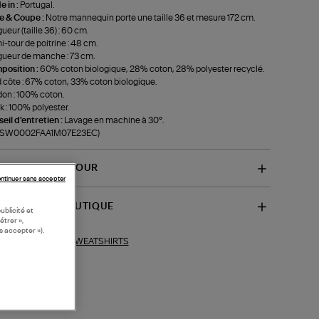
 in :
Portugal.
le & Coupe :
Notre mannequin porte une taille 36 et mesure 172 cm.
ueur (taille 36) : 60 cm.
-tour de poitrine : 48 cm.
ueur de manche : 73 cm.
position :
60% coton biologique, 28% coton, 28% polyester recyclé.
 côte : 67% coton, 33% coton biologique.
on : 100% coton.
k : 100% polyester.
eil d'entretien :
Lavage en machine à 30°.
f-SW0002FAA1M07E23EC)
VRAISON ET RETOUR
ntinuer sans accepter
SPONIBILITÉ BOUTIQUE
ublicité et
étrer »,
s accepter »).
SWEATSHIRTS
ections similaires :