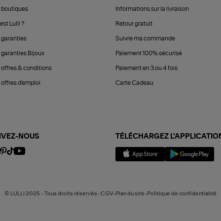
 boutiques
Informations sur la livraison
est Lulli ?
Retour gratuit
 garanties
Suivre ma commande
 garanties Bijoux
Paiement 100% sécurisé
 offres & conditions
Paiement en 3 ou 4 fois
offres d'emploi
Carte Cadeau
IVEZ-NOUS
TÉLÉCHARGEZ L'APPLICATIO
© LULLI 2025 - Tous droits réservés -CGV-Plan du site-Politique de confidentialité