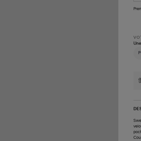
Pren
VOT
Une
DE
Swea
velo
poch
Coup