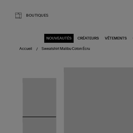
Aller au contenu principal
BOUTIQUES
NOUVEAUTÉS
CRÉATEURS
VÊTEMENTS
Accueil
Sweatshirt Malibu Coton Écru