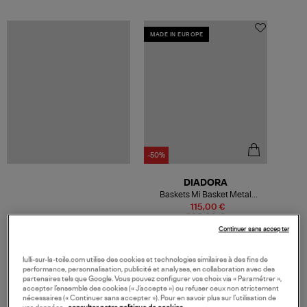
MADE IN EUROPE
-50%
DIADORA
Baskets Mi Basket Metal
Oyster White
115,00 €
230,00 €
Continuer sans accepter
lulli-sur-la-toile.com utilise des cookies et technologies similaires à des fins de
performance, personnalisation, publicité et analyses, en collaboration avec des
VOS DERNIERS PRODUITS VUS
partenaires tels que Google. Vous pouvez configurer vos choix via « Paramétrer »,
accepter l’ensemble des cookies (« J’accepte ») ou refuser ceux non strictement
nécessaires (« Continuer sans accepter »). Pour en savoir plus sur l’utilisation de