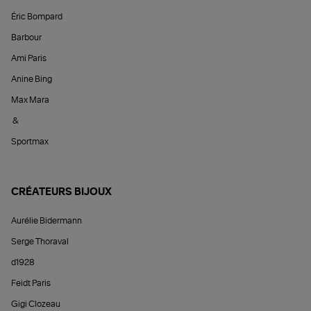
Éric Bompard
Barbour
Ami Paris
Anine Bing
Max Mara
&
Sportmax
CRÉATEURS BIJOUX
Aurélie Bidermann
Serge Thoraval
d1928
Feidt Paris
Gigi Clozeau