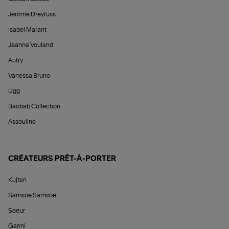
Jérôme Dreyfuss
Isabel Marant
Jeanne Vouland
Autry
Vanessa Bruno
Ugg
Baobab Collection
Assouline
CRÉATEURS PRÊT-À-PORTER
Kujten
Samsoe Samsoe
Soeur
Ganni