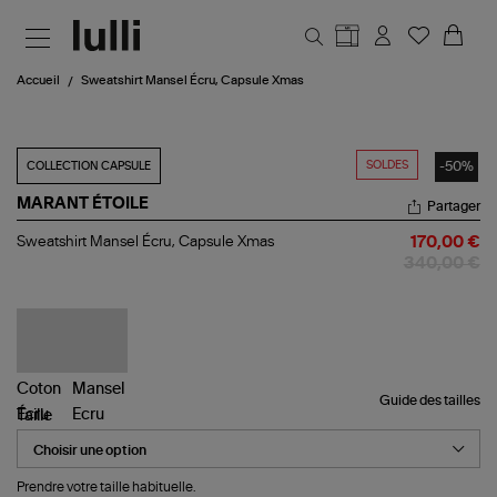
Aller au contenu principal
Accueil
Sweatshirt Mansel Écru, Capsule Xmas
SOLDES
-50%
COLLECTION CAPSULE
MARANT ÉTOILE
Partager
Sweatshirt
Sweatshirt Mansel Écru, Capsule Xmas
170,00 €
Mansel
340,00 €
Écru,
Capsule
Xmas
Guide des tailles
Taille
Prendre votre taille habituelle.