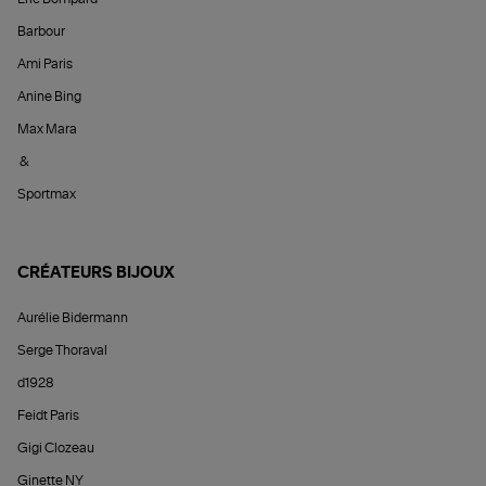
Barbour
Ami Paris
Anine Bing
Max Mara
&
Sportmax
CRÉATEURS BIJOUX
Aurélie Bidermann
Serge Thoraval
d1928
Feidt Paris
Gigi Clozeau
Ginette NY