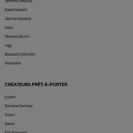
Jérôme Dreyfuss
Isabel Marant
Jeanne Vouland
Autry
Vanessa Bruno
Ugg
Baobab Collection
Assouline
CRÉATEURS PRÊT-À-PORTER
Kujten
Samsoe Samsoe
Soeur
Ganni
Éric Bompard