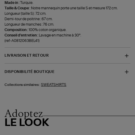
Made in :
Turquie.
Taille & Coupe :
Notre mannequin porte une taille S et mesure 172 cm.
Longueur (taille S) : 72 cm.
Demi-tour de poitrine : 67 cm.
Longueur de manches : 76 cm.
Composition :
100% coton organique.
Conseil d'entretien :
Lavage en machine à 30°.
(ref-A0812063BEL41)
LIVRAISON ET RETOUR
DISPONIBILITÉ BOUTIQUE
SWEATSHIRTS
Collections similaires :
Adoptez
LE LOOK