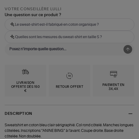
VOTRE CONSEILLÈRE LULLI
Une question sur ce produit ?
Le sweat-shirt est-il fabriqué en coton organique ?
Quelles sont les mesures du sweat-shirt en taille S ?
LIVRAISON
PAIEMENT EN
OFFERTE DÈS 150
RETOUR OFFERT
3X,4X
€
DESCRIPTION
Sweatshirt en coton bleu clair sérigraphié. Col rond côtelé. Manches longues
côtelées. Inscriptions "ANINE BING" à l'avant. Coupe droite. Base droite
côtelée. Non doublée.