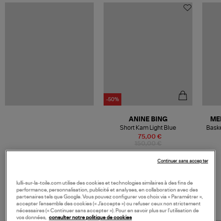
-50%
ANINE BING
ME
Short Kam Light Blue
Baske
75,00 €
150,00 €
Continuer sans accepter
lulli-sur-la-toile.com utilise des cookies et technologies similaires à des fins de
VOS DERNIERS PRODUITS VUS
performance, personnalisation, publicité et analyses, en collaboration avec des
partenaires tels que Google. Vous pouvez configurer vos choix via « Paramétrer »,
accepter l’ensemble des cookies (« J’accepte ») ou refuser ceux non strictement
nécessaires (« Continuer sans accepter »). Pour en savoir plus sur l’utilisation de
vos données,
consulter notre politique de cookies