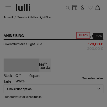
Aller au contenu principal
Accueil
Sweatshirt Miles Light Blue
SOLDES
-40%
ANINE BING
Partager
Sweatshirt
Sweatshirt Miles Light Blue
120,00 €
Miles
200,00 €
Light
Blue
+
5
Voir plus
Guide des tailles
Taille
Prendre votre taille habituelle.