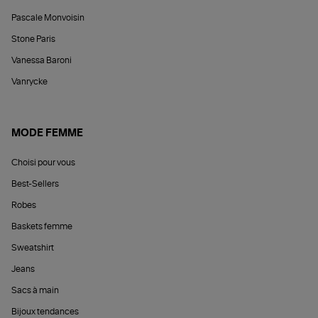
Pascale Monvoisin
Stone Paris
Vanessa Baroni
Vanrycke
MODE FEMME
Choisi pour vous
Best-Sellers
Robes
Baskets femme
Sweatshirt
Jeans
Sacs à main
Bijoux tendances