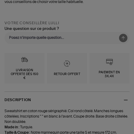
vous conseillons de choisir votre taille habituelle.
VOTRE CONSEILLÈRE LULLI
Une question sur ce produit ?
LIVRAISON
PAIEMENT EN
OFFERTE DÈS 150
RETOUR OFFERT
3X,4X
€
DESCRIPTION
Sweatshirt en coton rouge sérigraphié. Col rond côtelé. Manches longues
côtelées. Inscriptions " " en blanc à l'avant. Coupe droite. Base droite côtelée.
Non doublée.
Made in :
Turquie.
Taille & Coupe :
Notre mannequin porte une taille S et mesure 172 cm.