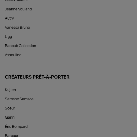
Jeanne Vouland
Autry
Vanessa Bruno
Ugg
Baobab Collection
Assouline
CRÉATEURS PRÊT-À-PORTER
Kujten
Samsoe Samsoe
Soeur
Ganni
Éric Bompard
Barbour