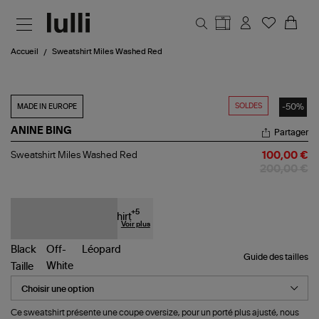
Aller au contenu principal
Accueil
Sweatshirt Miles Washed Red
SOLDES
-50%
MADE IN EUROPE
ANINE BING
Partager
Sweatshirt
Sweatshirt Miles Washed Red
100,00 €
Miles
200,00 €
Washed
Red
+
5
Voir plus
Guide des tailles
Taille
Ce sweatshirt présente une coupe oversize, pour un porté plus ajusté, nous