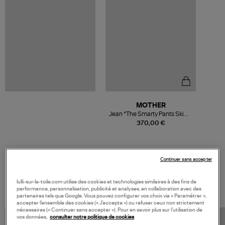
MOTHER
Jean *The Smarty Pants Skimp
Perfect Drug
370,00 €
Continuer sans accepter
VOS DERNIERS PRODUITS VUS
lulli-sur-la-toile.com utilise des cookies et technologies similaires à des fins de
performance, personnalisation, publicité et analyses, en collaboration avec des
partenaires tels que Google. Vous pouvez configurer vos choix via « Paramétrer »,
accepter l’ensemble des cookies (« J’accepte ») ou refuser ceux non strictement
nécessaires (« Continuer sans accepter »). Pour en savoir plus sur l’utilisation de
vos données,
consulter notre politique de cookies