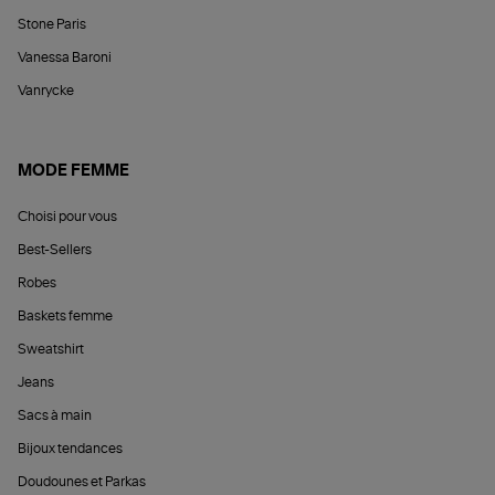
Stone Paris
Vanessa Baroni
Vanrycke
MODE FEMME
Choisi pour vous
Best-Sellers
Robes
Baskets femme
Sweatshirt
Jeans
Sacs à main
Bijoux tendances
Doudounes et Parkas