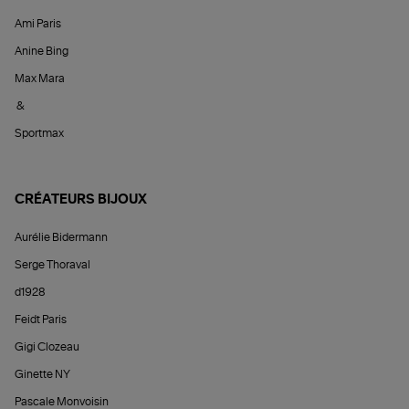
Ami Paris
Anine Bing
Max Mara
&
Sportmax
CRÉATEURS BIJOUX
Aurélie Bidermann
Serge Thoraval
d1928
Feidt Paris
Gigi Clozeau
Ginette NY
Pascale Monvoisin