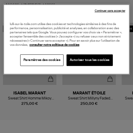
VOUS AIMEREZ AUSSI
Continuer sans accepter
lulli-sur-la-toile.com utilise des cookies et technologies similaires à des fins de
performance, personnalisation, publicité et analyses, en collaboration avec des
MADE IN EUROPE
MADE IN EUROPE
MADE 
partenaires tels que Google. Vous pouvez configurer vos choix via « Paramétrer »,
accepter l’ensemble des cookies (« J’accepte ») ou refuser ceux non strictement
nécessaires (« Continuer sans accepter »). Pour en savoir plus sur l’utilisation de
vos données,
consulter notre politique de cookies
Paramètres des cookies
Autoriser tous les cookies
ISABEL MARANT
MARANT ÉTOILE
Sweat Shirt Homme Mikoy
Sweat Shirt Millyny Faded
Swea
Faded Black
Black
275,00 €
250,00 €