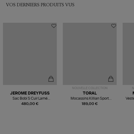
VOS DERNIERS PRODUITS VUS
NOUVELLE COLLECTION
N
JEROME DREYFUSS
TORAL
Sac Bobi S Cuir Lamé
Mocassins Killian Sport
Veste
Champagne
Mousse
480,00 €
189,00 €