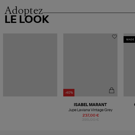
Adoptez
LE LOOK
MADE 
-40%
ISABEL MARANT
Jupe Laviana Vintage Grey
B
237,00 €
395,00 €