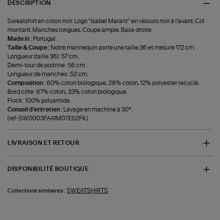
DESCRIPTION
Sweatshirt en coton noir. Logo "Isabel Marant" en velours noir à l'avant. Col
montant. Manches longues. Coupe ample. Base droite.
Made in :
Portugal.
Taille & Coupe :
Notre mannequin porte une taille 36 et mesure 172 cm.
Longueur (taille 36) : 57 cm.
Demi-tour de poitrine : 56 cm.
Longueur de manches : 52 cm.
Composition :
60% coton biologique, 28% coton, 12% polyester recyclé.
Bord côte : 67% coton, 33% coton biologique.
Flock : 100% polyamide.
Conseil d'entretien :
Lavage en machine à 30°.
(ref-SW0003FAA1M07E02FK)
LIVRAISON ET RETOUR
DISPONIBILITÉ BOUTIQUE
SWEATSHIRTS
Collections similaires :