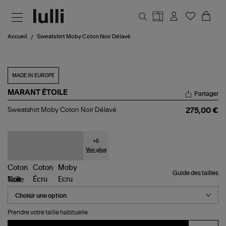
Aller au contenu principal
Accueil
Sweatshirt Moby Coton Noir Délavé
MADE IN EUROPE
MARANT ÉTOILE
Partager
Sweatshirt
Sweatshirt Moby Coton Noir Délavé
275,00 €
Moby
Coton
Noir
Délavé
+
5
Voir plus
Guide des tailles
Taille
Prendre votre taille habituelle.