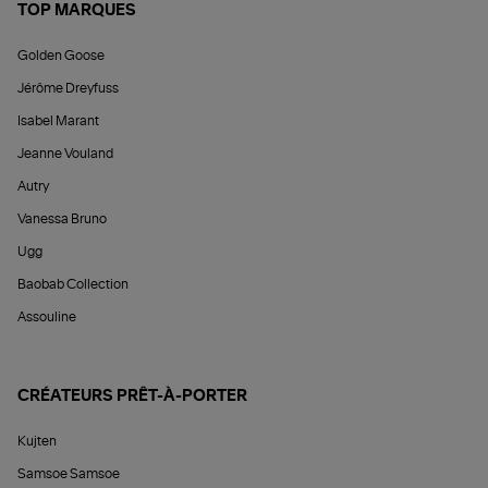
TOP MARQUES
Golden Goose
Jérôme Dreyfuss
Isabel Marant
Jeanne Vouland
Autry
Vanessa Bruno
Ugg
Baobab Collection
Assouline
CRÉATEURS PRÊT-À-PORTER
Kujten
Samsoe Samsoe